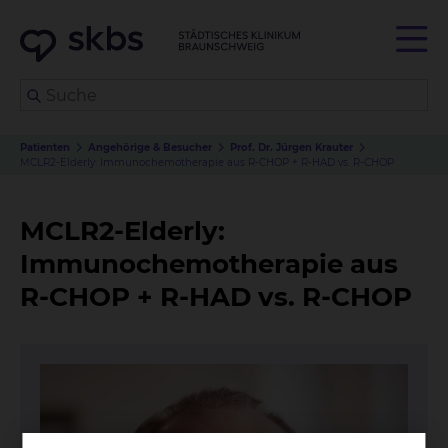
Patienten
Angehörige & Besucher
Prof. Dr. Jürgen Krauter
MCLR2-Elderly: Immunochemotherapie aus R-CHOP + R-HAD vs. R-CHOP
MCLR2-Elderly:
Immunochemotherapie aus
R-CHOP + R-HAD vs. R-CHOP