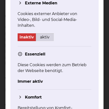
Externe Medien
Cookies externer Anbieter von
Worum geht es bei der Studie?
Video-, Bild- und Social-Media-
Inhalten.
Wirksamkeit einer alternierenden
Immunochemotherapie bestehend aus R-CHOP +
inaktiv
aktiv
R-HAD gegen R-CHOP allein, gefolgt von einer
Erhaltungstherpaie bestehend aus zusätzlich
Lenalidomid und Rituximab gegen Rituximab
Essenziell
allein für ältere Patienten mit Mantelzell-
Lymphom
Diese Cookies werden zum Betrieb
der Webseite benötigt.
Wie ist der Status der Studie?
Immer aktiv
Rekrutierung beendet
Komfort
Welche Studienform wurde gewählt?
Bereitstellung von Komfort-