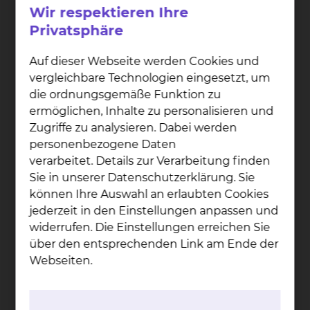
Wir respektieren Ihre
Privatsphäre
Auf dieser Webseite werden Cookies und
vergleichbare Technologien eingesetzt, um
die ordnungsgemäße Funktion zu
ermöglichen, Inhalte zu personalisieren und
Zugriffe zu analysieren. Dabei werden
personenbezogene Daten
verarbeitet. Details zur Verarbeitung finden
Sie in unserer Datenschutzerklärung. Sie
können Ihre Auswahl an erlaubten Cookies
jederzeit in den Einstellungen anpassen und
Prof. Dr. Jür­gen Krau­ter
widerrufen. Die Einstellungen erreichen Sie
Celler Straße 38, 38114 Braunschweig
über den entsprechenden Link am Ende der
Webseiten.
Tel.:
+49 531 595 3224
Fax: +49 531 595 3757
Per E-Mail kontaktieren