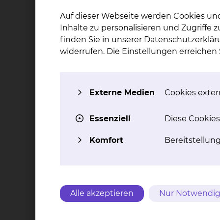
Wann findet die Konferenz statt?
Auf dieser Webseite werden Cookies un
Donnerstag
14:00 - 14:30 Uhr
Inhalte zu personalisieren und Zugriffe
Jeden ersten Donnerstag im Monat
finden Sie in unserer Datenschutzerklär
widerrufen. Die Einstellungen erreiche
Wo findet die Konferenz statt?
Die Konferenz findet gemeinsam mit der Pathol
Externe Medien
Cookies extern
Wie kann ich als Zuweiser einen P
Essenziell
Diese Cookies
Komfort
Bereitstellun
Sie haben jederzeit die Möglichkeit Ihre Pat
Wie kann ich als Zuweiser an der 
Alle akzeptieren
Nur Notwendig
Um an einer Tumorkonferenz teilzunehmen, kö