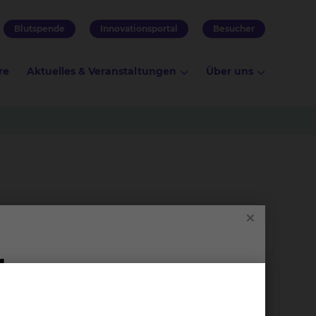
Blutspende
Innovationsportal
Besucher
re
Aktuelles & Veranstaltungen
Über uns
richtungen involviert. Die Tumorkonferenz
men der Tumorkonferenz werden zwischen allen
ochen. Dieses interdisziplinäre Vorgehen