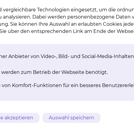
d vergleichbare Technologien eingesetzt, um die ordn
 zu analysieren. Dabei werden personenbezogene Daten ve
ung. Sie können Ihre Auswahl an erlaubten Cookies jede
n Sie über den entsprechenden Link am Ende der Websei
ogie im Mikroskopiersaal der Pathologie statt.
er Anbieter von Video-, Bild- und Social-Media-Inhalten
atienten anmelden?
 werden zum Betrieb der Webseite benötigt.
g von Komfort-Funktionen für ein besseres Benutzererle
ientinnen und Patienten zu einer Tumorkonferenz anzum
Konferenz teilnehmen?
e akzeptieren
Auswahl speichern
nnen Sie sich gerne an uns wenden.