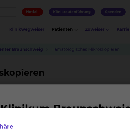
Notfall
Klinikroutenführung
Spenden
Klinikwegweiser
Patienten
Zuweiser
Karrie
enter Braunschweig
Hämatologisches Mikroskopieren
skopieren
nd Experten aus unterschiedlichen medizinischen Fach
der Erkrankung beteiligten Mediziner zusammen. Im Rah
g beteiligten Befunde und Behandlungsstrategien bespr
rebsgesellschaft (DKG).
phäre