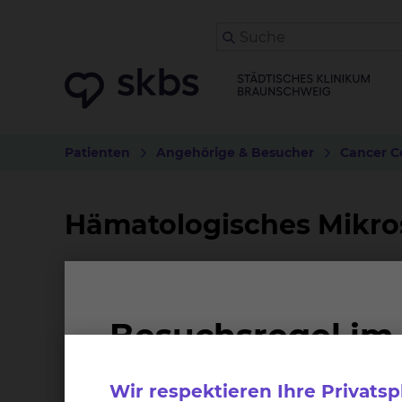
Patienten
Angehörige & Besucher
Cancer C
Hämatologisches Mikro
Bei der Behandlung von Krebserkrankungen si
bringt alle an der Diagnostik und Therapie 
an der Diagnostik und Therapie der Erkrankun
entspricht den Anforderungen der Deutschen K
Wir respektieren Ihre Privats