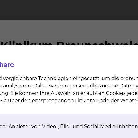
phäre
r Frauenklinik am Standort Celler Straße statt.
d vergleichbare Technologien eingesetzt, um die ordn
 zu analysieren. Dabei werden personenbezogene Daten ve
atienten anmelden?
ung. Sie können Ihre Auswahl an erlaubten Cookies jede
n Sie über den entsprechenden Link am Ende der Websei
ientinnen und Patienten zu einer Tumorkonferenz anzum
Konferenz teilnehmen?
er Anbieter von Video-, Bild- und Social-Media-Inhalten
nnen Sie sich gerne an uns wenden.