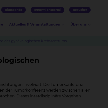
Blutspende
Innovationsportal
Besucher
re
Aktuelles & Veranstaltungen
Über uns
nd des gynäkologischen Krebszentrums
ologischen
richtungen involviert. Die Tumorkonferenz
men der Tumorkonferenz werden zwischen allen
ochen. Dieses interdisziplinäre Vorgehen