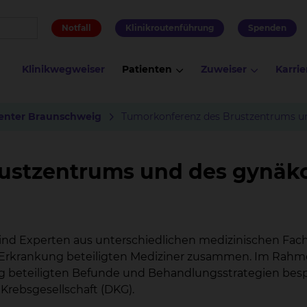
Notfall
Klinikroutenführung
Spenden
Klinikwegweiser
Patienten
Zuweiser
Karrie
enter Braunschweig
Tumorkonferenz des Brustzentrums u
ustzentrums und des gynäk
nd Experten aus unterschiedlichen medizinischen Fach
der Erkrankung beteiligten Mediziner zusammen. Im Rah
g beteiligten Befunde und Behandlungsstrategien bespr
rebsgesellschaft (DKG).