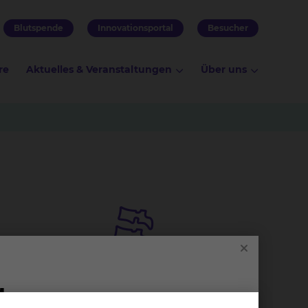
Blutspende
Innovationsportal
Besucher
re
Aktuelles & Veranstaltungen
Über uns
offen,
das
Or­tho­pä­die