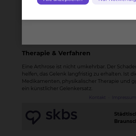
Der Anamnese und körperlichen Untersuchun
Bewegungsapparat auswirken, ist zumindest e
zu Rückenschmerzen führen und umgekehrt. Bei
Regel die korrekte Diagnose und wird zur The
notwendig werden.
Therapie & Verfahren
Eine Arthrose ist nicht umkehrbar. Der Schad
helfen, das Gelenk langfristig zu erhalten. Ist
Medikamenten, physikalischer Therapie und ggf
ein künstlicher Gelenkersatz.
Kontakt
Impressu
Städtis
Brauns