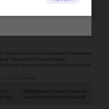
eränderungen sich auch auf den gesamten
zeigt. So können z.B. Probleme an der Hüfte
bild durchgeführt. Dieses ermöglicht in der
können weitere Bildgebungsverfahren
ühen Stadium können korrigierende Operationen
rative Therapie mit Physiotherapie,
derung hierunter nicht erreicht werden, hilft
Cookie Einstellungen
95-0
info@klinikum-braunschweig.de
95-1322
www.klinikum-braunschweig.de