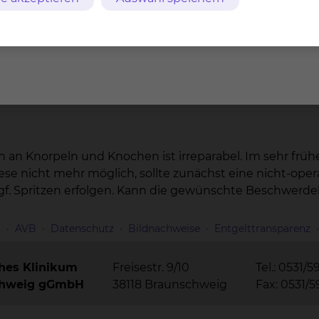
g kommt weiterhin entscheidende Bedeutung zu. Da V
ine Mituntersuchung der benachbarten Strukturen ange
 Verdacht einer Arthrose wird ein klassisches Röntgen
rapieplanung genutzt. Bei speziellen Fragestellungen 
en an Knorpeln und Knochen ist irreparabel. Im sehr fr
 diese nicht mehr möglich, sollte zunächst eine nicht-ope
. Spritzen erfolgen. Kann die gewünschte Beschwerdelin
m
AVB
Datenschutz
Bildnachweise
Entgelttransparenz
ches Klinikum
Freisestr. 9/10
Tel.: 0531/5
chweig gGmbH
38118 Braunschweig
Fax: 0531/5