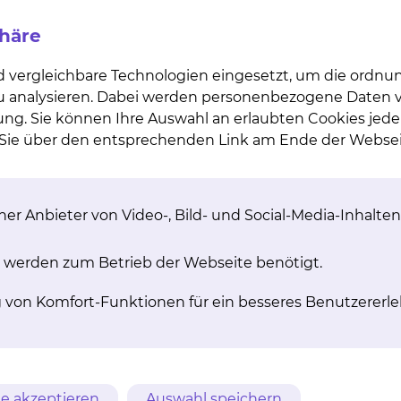
allspielen, Marathonlaufen und Leistungssport mit
esprochen. Bei geschädigtem Gelenk sollte ggf. eine
phäre
iv wirken sich Sportarten mit gleichmäßiger Belastung wi
m klassischen Stil aus.
d vergleichbare Technologien eingesetzt, um die ordn
 zu analysieren. Dabei werden personenbezogene Daten ve
ung. Sie können Ihre Auswahl an erlaubten Cookies jede
n Sie über den entsprechenden Link am Ende der Websei
ll, d.h. viele Faktoren spielen hier hinein. Neben nicht
n. Übergewicht und mangelnde Bewegung bedingen sich 
sind, so genannte Präarthrosen. Hierzu zählen Gelenkbrü
er Anbieter von Video-, Bild- und Social-Media-Inhalten
en (z.B. O-Beine) die über ein gewisses Maß hinausgeh
 werden zum Betrieb der Webseite benötigt.
erz. Dieser tritt zunächst bei Belastung und als Anlauf
ie Bewegungsfähigkeit der Betroffenen kann mit zun
g von Komfort-Funktionen für ein besseres Benutzererle
elenke anschwellen und sich sogar verformen.
e akzeptieren
Auswahl speichern