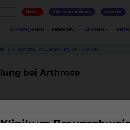
Notfall
Klinikroutenführung
Spenden
Klinikwegweiser
Patienten
Zuweiser
Karrie
ie
Diagnostik und Behandlung bei Arthrose
lung bei Arthrose
isikofaktoren wie Geschlecht, Alter oder Genetik für die
ie Belastung, sondern auch die Freisetzung von Botenst
enkflüssigkeit auswirken. Regelmäßige Bewegung senkt 
lauf positiv. Sport ist gut für die Gelenke, solange kein