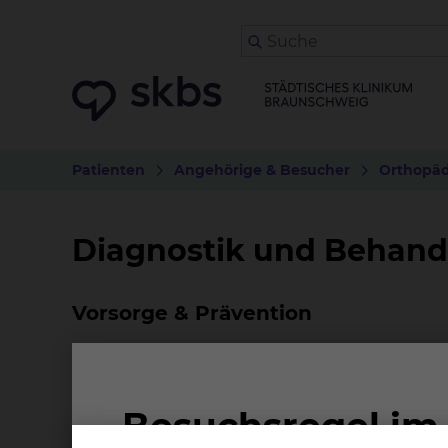
Patienten
Angehörige & Besucher
Orthopäd
Diagnostik und Behand
Vorsorge & Prävention
Es gibt eine Reihe von nicht-beeinflussbaren R
Arthrose. Gewichtsreduktion senkt nicht nur d
die sich negativ auf den Knorpel und die Gel
Risiko für eine Arthrose bzw. beeinflusst den Ver