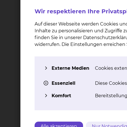
Schaden vorliegt. Lediglich langjährigem Fußb
Stoßbelastungen wird ein erhöhtes Risiko zug
Wir respektieren Ihre Privats
Modifizierung des Sportprofils erfolgen. Posit
Radfahren, Walken, Schwimmen oder Langlauf i
Auf dieser Webseite werden Cookies un
Inhalte zu personalisieren und Zugriffe
finden Sie in unserer Datenschutzerklär
Ursachen & Symptome
widerrufen. Die Einstellungen erreiche
Die Entstehung einer Arthrose ist multifaktorie
Genetik gibt es eine Reihe von Risikofaktore
die als strukturelle Risikofaktoren anzusehen 
Externe Medien
Cookies extern
sowie erworbene oder angeborene Fehlstellung
Essenziell
Diese Cookies
Wesentliches Merkmal der Arthrose ist der Schm
Ruheschmerzen und Steifheit hinzukommen. D
Komfort
Bereitstellun
mehr abnehmen. Darüber hinaus können die G
Diagnostik
Alle akzeptieren
Nur Notwendig