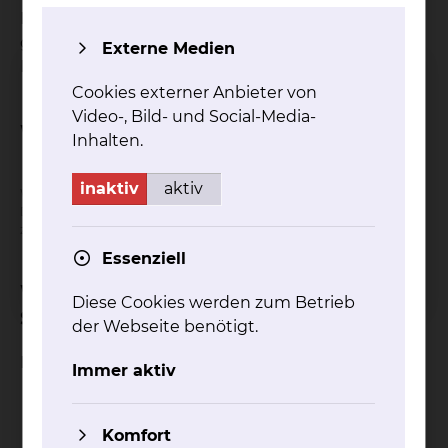
In diesem Gespräch erläutern wir Ihnen die
geplante Behandlung und beantworten gerne
Externe Medien
Ihre Rückfragen.
Cookies externer Anbieter von
Video-, Bild- und Social-Media-
Wann findet die Sprechstunde statt?
Inhalten.
inaktiv
aktiv
Wichtig!
Derzeit werden keine Termine angeboten, Sprechstunden werden
zu einem späteren Zeitpunkt etabliert.
Essenziell
Welche Unterlagen sind zur
Diese Cookies werden zum Betrieb
Sprechstunde mitzubringen?
der Webseite benötigt.
Beschreibung?
Immer aktiv
Komfort