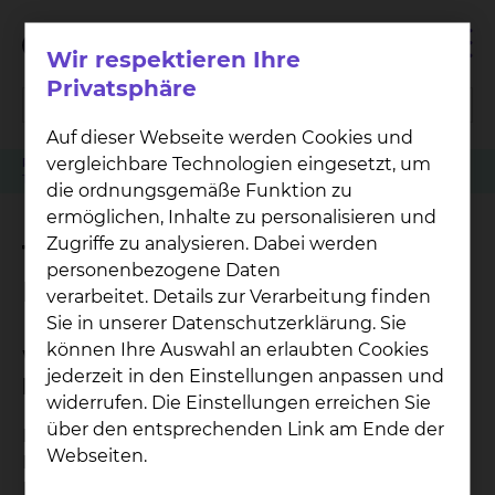
Wir respektieren Ihre
Privatsphäre
Auf dieser Webseite werden Cookies und
vergleichbare Technologien eingesetzt, um
Patienten
Angehörige & Besucher
Lungenkrebszentrum
Tumorsprechstunde in der Pneumologie Ambulanz
die ordnungsgemäße Funktion zu
ermöglichen, Inhalte zu personalisieren und
Zugriffe zu analysieren. Dabei werden
Tumorsprechstunde in der
personenbezogene Daten
Pneumologie Ambulanz
verarbeitet. Details zur Verarbeitung finden
Sie in unserer Datenschutzerklärung. Sie
können Ihre Auswahl an erlaubten Cookies
Was wird in der Sprechstunde
jederzeit in den Einstellungen anpassen und
besprochen?
widerrufen. Die Einstellungen erreichen Sie
über den entsprechenden Link am Ende der
Im Rahmen der Tumorsprechstunde erfolgt eine
Webseiten.
Fallbesprechung zwischen der Patientin / dem
Patienten und einer Oberärztin / einem Oberarzt.