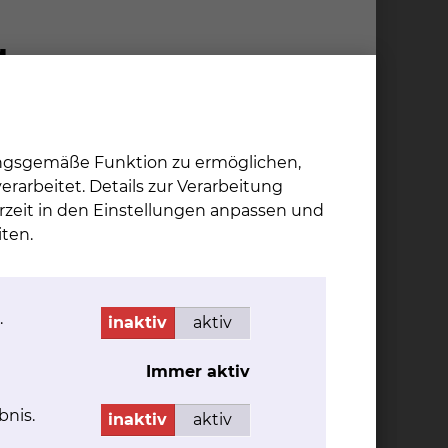
ungsgemäße Funktion zu ermöglichen,
rarbeitet. Details zur Verarbeitung
rzeit in den Einstellungen anpassen und
ten.
 den Schwerpunkten Kreislauferkrankungen,
 Tübingen (Ärztlicher Direktor: Professor Dr. L.
.
inaktiv
aktiv
re Medizin III (Innere Medizin mit
nischen Universitätsklinik Ulm (Ärztlicher
Immer aktiv
bnis.
inaktiv
aktiv
logie, Onkologie, und Stammzelltransplantation