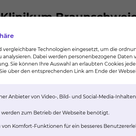
phäre
Ulm
 3. Staatsexamen
d vergleichbare Technologien eingesetzt, um die ordn
 zu analysieren. Dabei werden personenbezogene Daten ve
ung. Sie können Ihre Auswahl an erlaubten Cookies jede
n Sie über den entsprechenden Link am Ende der Websei
um der Abteilung Innere Medizin III (Innere Medizin mit
rimentelle Therapie) der Medizinischen Universitätsklinik
er Anbieter von Video-, Bild- und Social-Media-Inhalten
kum bzw. Wissenschaftlicher Assistent der Abteilung Inne
fektionskrankheiten, klinische Immunologie) der Medizi
 werden zum Betrieb der Webseite benötigt.
g von Komfort-Funktionen für ein besseres Benutzererle
cher Assistent der Klinik für Hämatologie, Hämostaseo
ztlicher Direktor: Professor Dr. A. Ganser)