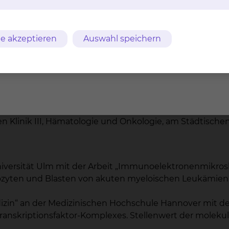
t für Innere Medizin durch die Landesärztekammer N
tologie, Hämostaseologie, Onkologie und Stammzelltran
e akzeptieren
Auswahl speichern
usiness Advanced“ der Hannover School for Health Man
ender Leiter der Zentralen Notaufnahme/Aufnahmesta
ebiet Hämatologie und Internistische Onkologie durch
ichen Weiterbildung Hämostaseologie durch die Land
ralen Notaufnahme/Aufnahmestation der Medizinischen
ür Klinische Stammzelltransplantation der Medizinisc
hen Klinik III, Hämatologie und Onkologie, am Städtisc
niversität Ulm mit der Arbeit „Immunoelektronenmikr
ozyten und Blasten von akuten myeloischen Leukämien
zin“ an der Medizinischen Hochschule Hannover mit der
nskriptionsfaktor-Komplexes. Stellenwert der molekul