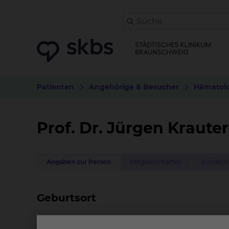
Patienten
Angehörige & Besucher
Hämatolo
Prof. Dr. Jürgen Krauter
Angaben zur Person
Mitgliedschaften
Auszeich
Geburtsort
Stuttgart