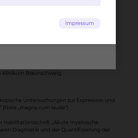
iedersachsen
splantation der Medizinischen Hochschule
Impressum
agement
tion der Medizinischen Hochschule Hannover
 die Landesärztekammer Niedersachsen
esärztekammer Niedersachsen
 Hochschule Hannover
hen Hochschule Hannover
hen Klinikum Braunschweig
oskopische Untersuchungen zur Expression und
“ (Note „magna cum laude“)
 Habilitationsschrift „Akute myeloische
aren Diagnostik und der Quantifizierung der