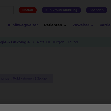
Notfall
Klinikroutenführung
Spenden
Klinikwegweiser
Patienten
Zuweiser
Karrie
gie & Onkologie
Prof. Dr. Jürgen Krauter
nungen, Publikationen & Studien