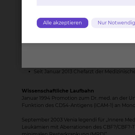
November 2002 Anerkennung zum Facharz
2004 - 2012 Oberarzt der Klinik für Häma
Hannover
Alle akzeptieren
Nur Notwendig
Mai 2006 Kurse „Business Basics“ und „B
August 2006-Dezember 2008 Stellvertret
Oktober 2007 Anerkennung für das Teilg
November 2007 Anerkennung der zusätzl
Januar 2009-April 2009 Leiter der Zent
März 2009-Dezember 2012 W2-Professur f
Seit Januar 2013 Chefarzt der Medizinisc
Wissenschaftliche Laufbahn
Januar 1994 Promotion zum Dr. med. an der U
Funktion des CD54-Antigens (ICAM-1) an Mon
September 2003 Venia legendi für „Innere Medi
Leukämien mit Aberrationen des CBF?/CBF?-Tra
minimalen Resterkrankung (MRD)“