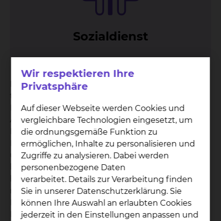
So­zi­al­dienst
Wir respektieren Ihre
Der Sozialdienst ergänzt die ärztliche,
Privatsphäre
therapeutische und pflegerische Aufgabe im
Krankenhaus. Wir beraten Sie und Ihre
Auf dieser Webseite werden Cookies und
Angehörige bei persönlichen und sozialen
vergleichbare Technologien eingesetzt, um
Problemen, die im Zusammenhang mit Ihrer
die ordnungsgemäße Funktion zu
Erkrankung und Behinderung entstehen können
ermöglichen, Inhalte zu personalisieren und
und Ihr Leben in sozialer, psychischer, physischer,
Zugriffe zu analysieren. Dabei werden
beruflicher und finanzieller Hinsicht
personenbezogene Daten
beeinträchtigen. Wir sind für Sie da und suchen
verarbeitet. Details zur Verarbeitung finden
mit Ihnen gemeinsam nach
Sie in unserer Datenschutzerklärung. Sie
Lösungsmöglichkeiten für die Zeit nach dem
können Ihre Auswahl an erlaubten Cookies
Krankenhausaufenthalt. Um einen nahtlosen
jederzeit in den Einstellungen anpassen und