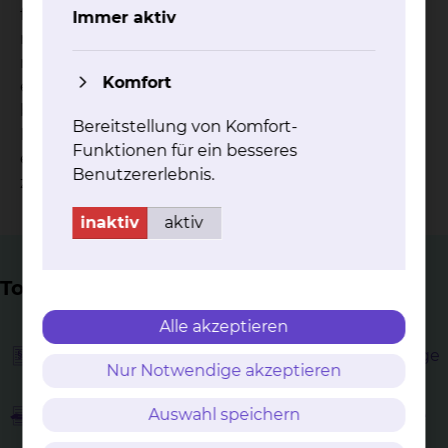
finanzieller Hinsicht beeinträchtigen. Um einen
Immer aktiv
nahtlosen Übergang in die Versorgungssituation
nach dem Klinikaufenthalt zu gewährleisten,
Komfort
erfolgen die Planung und Organisation der Hilfen
bereits während des Krankenhausaufenthaltes.
Bereitstellung von Komfort-
Klinikinterne und -externe Berufsgruppen werden
Funktionen für ein besseres
einbezogen, um tragfähige und nachhaltige Hilfen
Benutzererlebnis.
zu organisieren.
inaktiv
aktiv
Top Themen
Alle akzeptieren
Beratungsangebot rund um das Thema Anträge
Nur Notwendige akzeptieren
Auswahl speichern
Beratungsangebot rund um das Thema Pflege