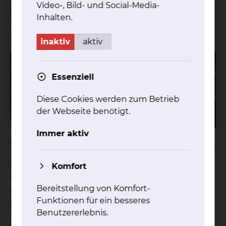
Video-, Bild- und Social-Media-
Inhalten.
inaktiv
aktiv
Essenziell
Diese Cookies werden zum Betrieb
der Webseite benötigt.
Immer aktiv
Leitungswechsel in der
Teilen
Patientenbücherei am Klinikum –
Standort Celler Straße
Komfort
Während einer Feierstunde im Bildungszentrum
Bereitstellung von Komfort-
des Klinikums wurde Dorothea Bahr als
Funktionen für ein besseres
langjährige Leitung der Patientenbücherei am
Benutzererlebnis.
Standort Celler Straße verabschiedet. Zugleich