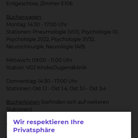
Erdgeschoss, Zimmer E106
Bücherwagen
Montag: 14:30 - 17:00 Uhr
Stationen: Pneumologie (V01), Psychologie 10,
Psychologie 21/22, Psychologie 31/32,
Neurochirurgie, Neurologie 1A/B
Mittwoch: 09:00 - 11:00 Uhr
Station: V02 Kinder/Jugendklinik
Donnerstag: 14:30 - 17:00 Uhr
Stationen: Ost 1.1 - Ost 1.4, Ost 3.1 - Ost 3.4
Bücherkisten
(befinden sich auf weiteren
Stationen)
Sie können diese Bücher ausleihen und nach
Wir respektieren Ihre
Gebrauch wieder in die Kisten zurückstellen.
Privatsphäre
Die Ausleihe ist kostenlos!