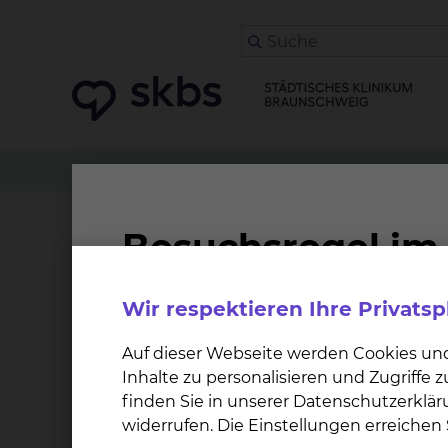
Patienten
Angehörige & Besucher
Frauenhe
Dr. Tina Siegmund
Wir respektieren Ihre Privats
Qualifikation
Auf dieser Webseite werden Cookies un
Facharzt für Gynäkologie und Geburtshilf
Inhalte zu personalisieren und Zugriffe
Schwerpunktbezeichnung Gynäkologisch
finden Sie in unserer Datenschutzerklär
Zusatzbezeichnung Medikamentöse Tum
widerrufen. Die Einstellungen erreiche
Zusatzbezeichnung Palliativmedizin