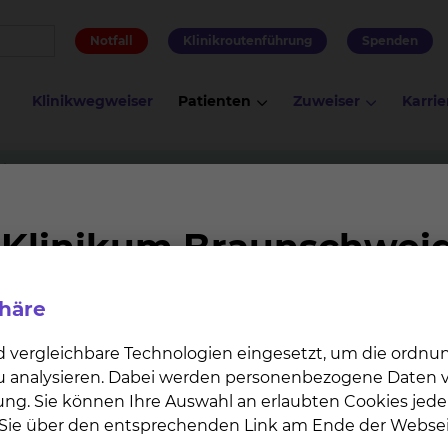
Notfall
Klinikroutenführung
Spenden
Klinikwegweiser
Patienten
Zuweiser
Karrie
ilkunde
Dr. Tina Siegmund
phäre
d vergleichbare Technologien eingesetzt, um die ordn
e
 zu analysieren. Dabei werden personenbezogene Daten ve
e Onkologie
ung. Sie können Ihre Auswahl an erlaubten Cookies jede
ortherapie
n Sie über den entsprechenden Link am Ende der Websei