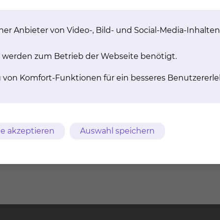
ch DKG
er Anbieter von Video-, Bild- und Social-Media-Inhalten
gie
e Versorgung (QPO)
 werden zum Betrieb der Webseite benötigt.
ckkrebs DKG
g von Komfort-Funktionen für ein besseres Benutzererle
e akzeptieren
Auswahl speichern