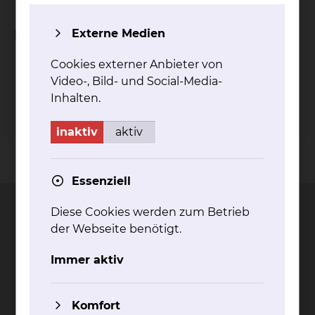
Fachgebiete
Externe Medien
Cookies externer Anbieter von
Orthopädie
Video-, Bild- und Social-Media-
Unfallchirurgie
Inhalten.
inaktiv
aktiv
Kontakt
Impressum
AVB
Datenschutz
Bildnachweise
Entgelttransparenz
Cookie Einstellungen
Essenziell
Diese Cookies werden zum Betrieb
der Webseite benötigt.
Städtisches Klinikum
Immer aktiv
Braunschweig gGmbH
Freisestr. 9/10
Komfort