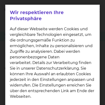
Wir respektieren Ihre
Privatsphäre
Auf dieser Webseite werden Cookies und
vergleichbare Technologien eingesetzt, um
Patienten
Angehörige & Besucher
Orthopädie
PD Dr. Marc-Frederic Pastor
die ordnungsgemäße Funktion zu
ermöglichen, Inhalte zu personalisieren und
Zugriffe zu analysieren. Dabei werden
PD Dr. Marc-Frederic Pastor
personenbezogene Daten
verarbeitet. Details zur Verarbeitung finden
Qualifikation
Sie in unserer Datenschutzerklärung. Sie
können Ihre Auswahl an erlaubten Cookies
Leitender Arzt Schulter-, Knie- und
jederzeit in den Einstellungen anpassen und
Sportorthopädie
widerrufen. Die Einstellungen erreichen Sie
Facharzt für Orthopädie und Unfallchirurgie
über den entsprechenden Link am Ende der
Spezielle orthopädische Chirurgie
Webseiten.
GCP-Kurs für AMG und MPG