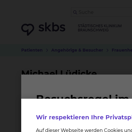
Patienten
Angehörige & Besucher
Frauenhe
Michael Lüdicke
Position
Pflegedienstleitung
Wir respektieren Ihre Privats
Schwerpunktbereiche
Auf dieser Webseite werden Cookies un