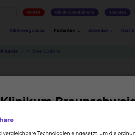
Notfall
Klinikroutenführung
Spenden
Klinikwegweiser
Patienten
Zuweiser
Karrie
ilkunde
Michael Lüdicke
phäre
d vergleichbare Technologien eingesetzt, um die ordn