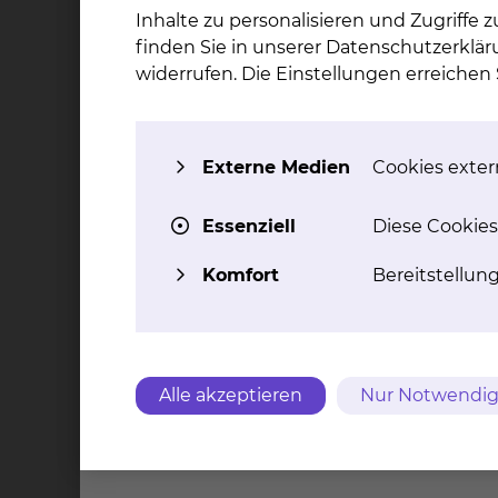
Holwedestraße (S1):
Inhalte zu personalisieren und Zugriffe
finden Sie in unserer Datenschutzerklär
Hals-, Nasen – & Ohrenheilkunde
widerrufen. Die Einstellungen erreiche
HNW
Celler Straße (S3):
Externe Medien
Cookies extern
Klinik für Frauenheilkunde und Geburtshilf
Klink für Mund-, Kiefer- und plastische Ge
Essenziell
Diese Cookies
Neonatologie & Pädiatrische Intensivmedi
Hämatologie & Onkologie
Komfort
Bereitstellun
Intensivstation - B12
Geriatrie & Altersmedizin
Strahlentherapie & Radiologie
Patientenbegleitdienst
Alle akzeptieren
Nur Notwendig
HNW
Qualifikation