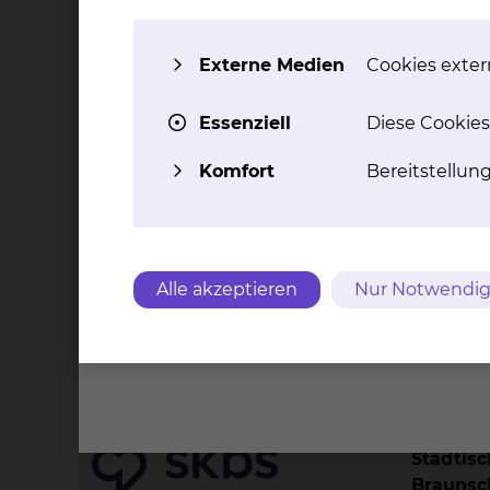
Durch Aufnahmen von Patientinnen und Pati
dass sie für einige Zeit nicht bei Ihrem Kind se
Elternzimmer Platz zu nehmen. Dort können Sie
Externe Medien
Cookies extern
Nachtruhe für alle Kinder sollte ab 22 Uhr beg
einstellen kann, der für die Erholung der klei
Essenziell
Diese Cookies
Situationen können Sie aber auch die Nacht üb
Großeltern und Freunde Ihr Kind besuchen. All
Komfort
Bereitstellun
Personen gleichzeitig zu Ihrem Kind. Eine dies
die Geschwisterkinder an einer fieberhaften In
Kinderkrankheit (z.B. Windpocken) leiden, sollte
Alle akzeptieren
Nur Notwendig
Kontakt
Impressu
Städtis
Brauns