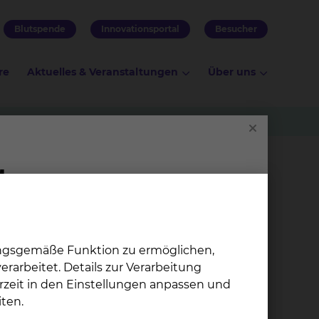
Blutspende
Innovationsportal
Besucher
re
Aktuelles & Veranstaltungen
Über uns
logische Intensivmedizin
ch dem
ungsgemäße Funktion zu ermöglichen,
rarbeitet. Details zur Verarbeitung
rzeit in den Einstellungen anpassen und
ten.
lich.