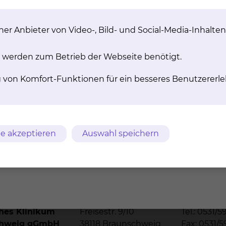
enten, Visiten und Untersuchungen kann es dazu kom
in können. In dieser Zeit haben Sie die Möglichkeit, im
 sich mit Kaffee, Tee und Mineralwasser selbst versorge
er Anbieter von Video-, Bild- und Social-Media-Inhalten
innen, damit sich ein natürlicher Tag-Nacht Rhythmus
nen Patientinnen und Patienten wichtig ist. In besondere
 werden zum Betrieb der Webseite benötigt.
er bei Ihrem Kind bleiben. Natürlich dürfen auch Gesch
erdings sollten aus organisatorischen Gründen nur zwei
g von Komfort-Funktionen für ein besseres Benutzererle
er Personen sollte in der Regel immer ein Elternteil sei
fektion der oberen Luftwege, an Durchfall oder an einer
n sie in dieser Zeit die Station nicht betreten.
e akzeptieren
Auswahl speichern
m
AVB
Datenschutz
Bildnachweise
Entgelttransparenz
ches Klinikum
Freisestr. 9/10
Tel.: 0531/5
chweig gGmbH
38118 Braunschweig
Fax: 0531/5