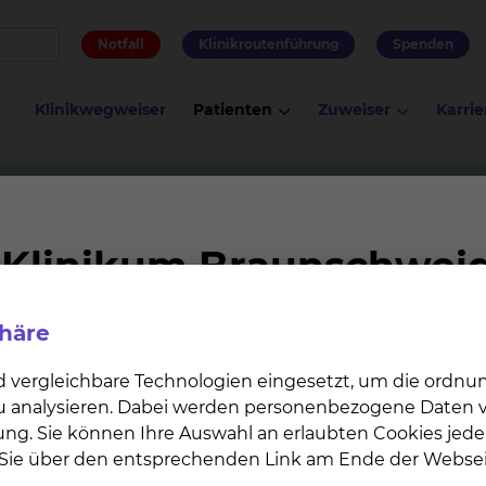
Notfall
Klinikroutenführung
Spenden
Klinikwegweiser
Patienten
Zuweiser
Karrie
ogie & Pädiatrische Intensivmedizin
Station B14 / Neonato
gische Intensivmedizin
phäre
gegliederte Intermediate Care Bereich befindet sich am
irekt neben dem Kreissaal. Unser Intensivbereich ist na
d vergleichbare Technologien eingesetzt, um die ordn
orgung der allerkleinsten sowie größeren Patienten
 zu analysieren. Dabei werden personenbezogene Daten ve
ung. Sie können Ihre Auswahl an erlaubten Cookies jede
n Sie über den entsprechenden Link am Ende der Websei
en Besuchszeiten. Besuche sind prinzipiell jederzeit mög