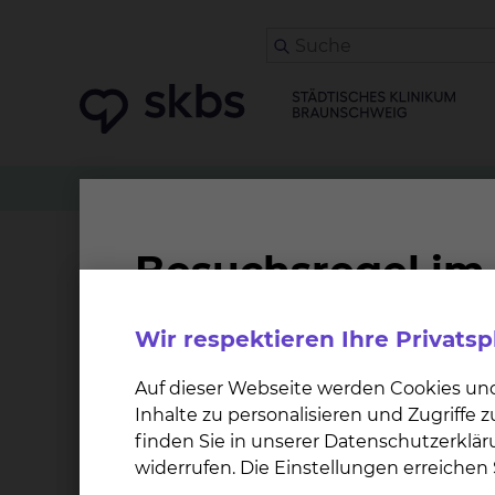
Patienten
Angehörige & Besucher
Neonatol
Station B14 / Neonatolo
Wir respektieren Ihre Privats
Die Kinder-Intensivpflegestation sowie der an
Standort Celler Straße im Perinatalzentrum, d
Auf dieser Webseite werden Cookies un
aktuellen Stand der Technik auch für die Vers
Inhalte zu personalisieren und Zugriffe
ausgestattet.
finden Sie in unserer Datenschutzerklär
widerrufen. Die Einstellungen erreiche
Auf unseren Stationen gibt es keine festgelegt