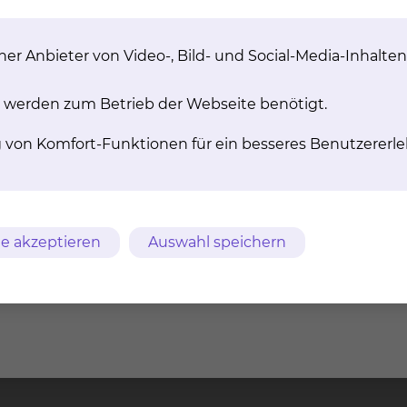
Rehabilitation, deren Behandlungsschwerpunkte entspr
eren.
er Anbieter von Video-, Bild- und Social-Media-Inhalten
chen Klinikums Braunschweig gGmbH decken das gesamt
en Erkrankungen ab.
 werden zum Betrieb der Webseite benötigt.
zur Verfügung, deren Leitung an jedem Standort aus e
g von Komfort-Funktionen für ein besseres Benutzererle
itung besteht.
e akzeptieren
Auswahl speichern