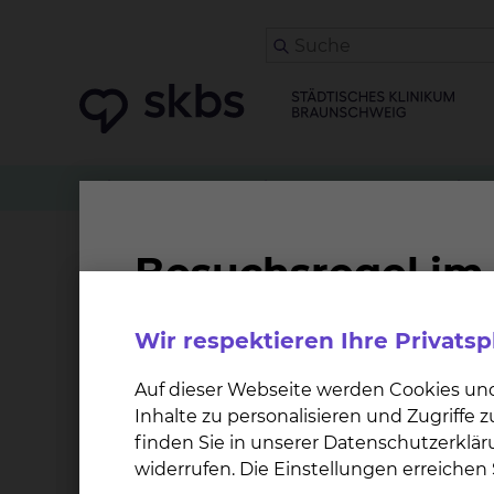
Patienten
Angehörige & Besucher
Kardiolog
Physiotherapie Fichte
Wir respektieren Ihre Privats
Überblick
Aufenthalt
Behandlungsangebot
Auf dieser Webseite werden Cookies un
Inhalte zu personalisieren und Zugriffe
Willkommen auf der Internetseite der Physio
finden Sie in unserer Datenschutzerklär
widerrufen. Die Einstellungen erreiche
Als Krankenhaus der Maximalversorgung verfüg