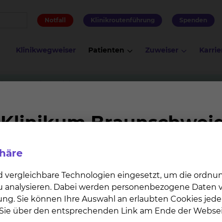
Notfall
Klinikroutenführung
Spenden
Klinikwegweiser
Patienten
Zuweiser
Karrie
ie & Intensivmedizin
Physiotherapie Fichtengrund
ngrund
phäre
Team & Partner
Bewerber
d vergleichbare Technologien eingesetzt, um die ordn
 zu analysieren. Dabei werden personenbezogene Daten ve
therapie am Städtischen Klinikum Braunschweig gGmbH
ung. Sie können Ihre Auswahl an erlaubten Cookies jede
n Sie über den entsprechenden Link am Ende der Websei
en wir an beiden Standorten über eine Abteilung für