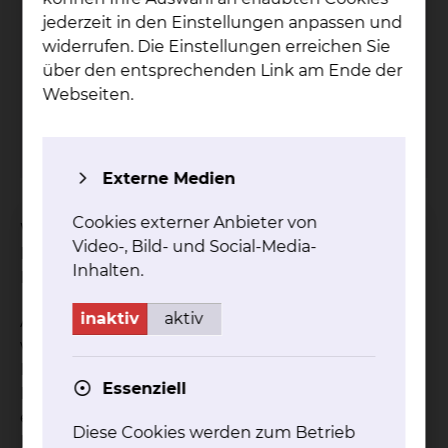
Phy­sio­the­ra­pie
jederzeit in den Einstellungen anpassen und
Fich­ten­grund
widerrufen. Die Einstellungen erreichen Sie
über den entsprechenden Link am Ende der
Fichtengrund 1, 38126 Braunschweig
Webseiten.
Tel.:
+49 531 595 2330
Fax: +49 531 595 2567
(07:00 Uhr-15:00 Uhr)
Externe Medien
Cookies externer Anbieter von
Willkommen auf der Internetseite der
Video-, Bild- und Social-Media-
Physiotherapie am Städtischen Klinikum
Inhalten.
Braunschweig gGmbH.
inaktiv
aktiv
Als Krankenhaus der Maximalversorgung verfügen
wir an beiden Standorten über eine Abteilung für
Physiotherapie, Physikalische Therapie und
Essenziell
Rehabilitation, deren Behandlungsschwerpunkte
entsprechend der standortspezifischen
Diese Cookies werden zum Betrieb
Fachrichtungen variieren.