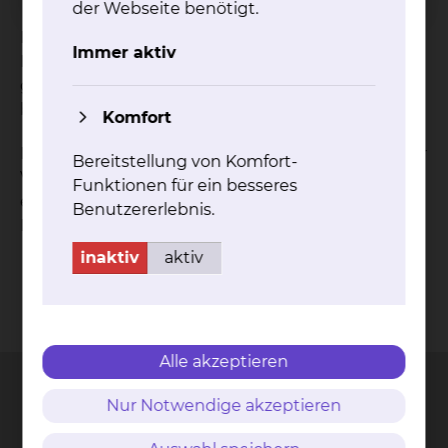
der Webseite benötigt.
Die Physiotherapie-Abteilungen des Städtischen
Immer aktiv
Klinikums Braunschweig gGmbH decken das
gesamte, breit gefächerte Spektrum der zu
behandelnden Erkrankungen ab.
Komfort
Dafür stehen insgesamt 50 Physiotherapeuten zur
Bereitstellung von Komfort-
Verfügung, deren Leitung an jedem Standort aus
Funktionen für ein besseres
einer ärztlichen und einer physiotherapeutischen
Benutzererlebnis.
Leitung besteht.
inaktiv
aktiv
Kontakt
Impressum
AVB
Datenschutz
Bildnachweise
Entgelttransparenz
Cookie Einstellungen
Alle akzeptieren
Nur Notwendige akzeptieren