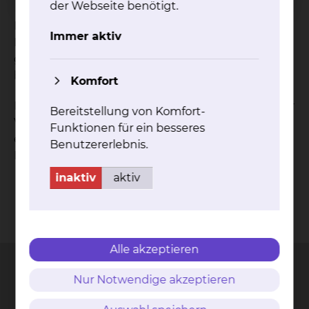
der Webseite benötigt.
Die Physiotherapie-Abteilungen des Städtischen
Immer aktiv
Klinikums Braunschweig gGmbH decken das
gesamte, breit gefächerte Spektrum der zu
behandelnden Erkrankungen ab.
Komfort
Dafür stehen insgesamt 50 Physiotherapeuten zur
Bereitstellung von Komfort-
Verfügung, deren Leitung an jedem Standort aus
Funktionen für ein besseres
einer ärztlichen und einer physiotherapeutischen
Benutzererlebnis.
Leitung besteht.
inaktiv
aktiv
Kontakt
Impressum
AVB
Datenschutz
Bildnachweise
Entgelttransparenz
Cookie Einstellungen
Alle akzeptieren
Nur Notwendige akzeptieren