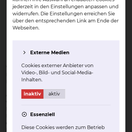
Phy­sio­the­ra­pie
jederzeit in den Einstellungen anpassen und
Fich­ten­grund
widerrufen. Die Einstellungen erreichen Sie
über den entsprechenden Link am Ende der
Fichtengrund 1, 38126 Braunschweig
Webseiten.
Tel.:
+49 531 595 2330
Fax: +49 531 595 2567
(07:00 Uhr-15:00 Uhr)
Externe Medien
Cookies externer Anbieter von
Willkommen auf der Internetseite der
Video-, Bild- und Social-Media-
Physiotherapie am Städtischen Klinikum
Inhalten.
Braunschweig gGmbH.
inaktiv
aktiv
Als Krankenhaus der Maximalversorgung verfügen
wir an beiden Standorten über eine Abteilung für
Physiotherapie, Physikalische Therapie und
Essenziell
Rehabilitation, deren Behandlungsschwerpunkte
entsprechend der standortspezifischen
Diese Cookies werden zum Betrieb
Fachrichtungen variieren.