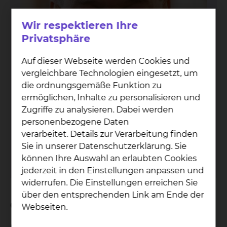
Wir respektieren Ihre
Privatsphäre
Auf dieser Webseite werden Cookies und
vergleichbare Technologien eingesetzt, um
die ordnungsgemäße Funktion zu
ermöglichen, Inhalte zu personalisieren und
Zugriffe zu analysieren. Dabei werden
personenbezogene Daten
Dr. Mat­thi­as Go­ede­ke
verarbeitet. Details zur Verarbeitung finden
Fichtengrund 1, 38126 Braunschweig
Sie in unserer Datenschutzerklärung. Sie
können Ihre Auswahl an erlaubten Cookies
Per E-Mail kontaktieren
jederzeit in den Einstellungen anpassen und
widerrufen. Die Einstellungen erreichen Sie
über den entsprechenden Link am Ende der
Geburtsort
Webseiten.