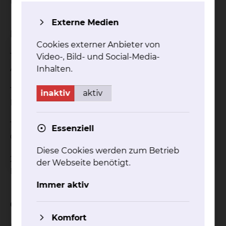
Braunlage
Externe Medien
Beruflicher Werdegang
Cookies externer Anbieter von
1991
Video-, Bild- und Social-Media-
Arzt im Praktikum / Assistenzarzt
Inhalten.
1997
inaktiv
aktiv
Facharzt
1999
Essenziell
Oberarzt
Diese Cookies werden zum Betrieb
2018
der Webseite benötigt.
Leitender Oberarzt
Immer aktiv
Qualifikation
Komfort