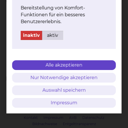
Facharzt für
Bereitstellung von Komfort-
Anästhesiologie
Funktionen für ein besseres
Spezielle anästhesiologische Intensivmedizin
Benutzererlebnis.
Notfallmedizin
Leitender Notarzt
inaktiv
aktiv
Kardioanästhesie
Spezielle Kinderanästhesie
Klinische Akut- und Notfallmedizin
Lehrbeauftragter der MHH (PJ)
Alle akzeptieren
Nur Notwendige akzeptieren
Fachgebiete
Auswahl speichern
Anästhesiologie
Intensivmedizin
Impressum
Notfallmedizin
Kontakt
Impressum
AVB
Datenschutz
Bildnachweise
Entgelttransparenz