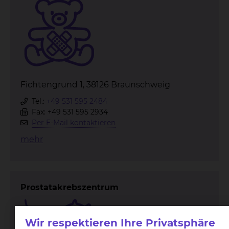
Fichtengrund 1, 38126 Braunschweig
Tel.:
+49 531 595 2484
Fax: +49 531 595 2934
Per E-Mail kontaktieren
mehr
Prostatakrebszentrum
Wir respektieren Ihre Privatsphäre