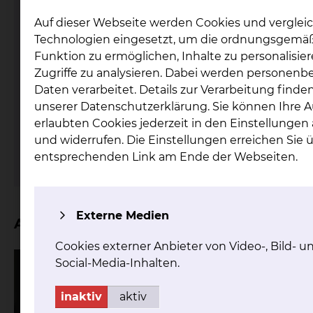
Auf dieser Webseite werden Cookies und verglei
Technologien eingesetzt, um die ordnungsgemä
Funktion zu ermöglichen, Inhalte zu personalisie
Zugriffe zu analysieren. Dabei werden personen
Fichtengrund 1, 38126 Braunschweig
Daten verarbeitet. Details zur Verarbeitung finden
Tel.:
+49 531 595 2353
unserer Datenschutzerklärung. Sie können Ihre 
Fax: +49 531 595 2657
erlaubten Cookies jederzeit in den Einstellunge
Per E-Mail kontaktieren
und widerrufen. Die Einstellungen erreichen Sie 
mehr
entsprechenden Link am Ende der Webseiten.
Externe Medien
Aktuelles
Cookies externer Anbieter von Video-, Bild- u
Social-Media-Inhalten.
inaktiv
aktiv