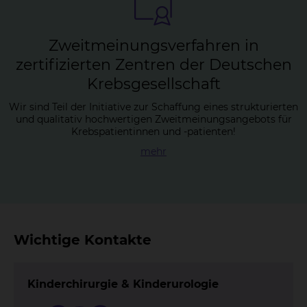
Zweit­mei­nungs­ver­fah­ren in
zer­ti­fi­zier­ten Zen­tren der Deut­schen
Krebs­ge­sell­schaft
Wir sind Teil der Initiative zur Schaffung eines strukturierten
und qualitativ hochwertigen Zweitmeinungsangebots für
Krebspatientinnen und -patienten!
mehr
Wichtige Kontakte
Kinderchirurgie & Kinderurologie