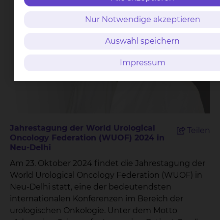
Nur Notwendige akzeptieren
Auswahl speichern
Impressum
Jahrestagung der World Urological
Teilen
Oncology Federation (WUOF) 2024 in
Neu-Delhi
Am 23. Oktober 2024 findet die Jahrestagung der
World Urological Oncology Federation (WUOF) in
Neu-Delhi statt, eine der bedeutendsten
internationalen Konferenzen im Bereich der
urologischen Onkologie. Unter dem Motto