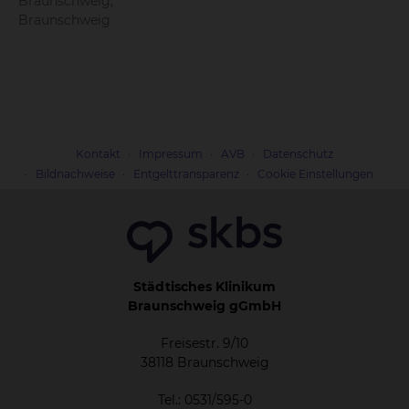
Braunschweig,
anstehende Operation ebenso wie Sorgen zu
Braunschweig
einem Leben danach. Repke erklärt: „Wir
unterstützen Patient*innen, denen eine
künstliche Harnblase angelegt wurde und
informieren über Neoblase, Pouch, Urostoma
sowie ähnliche – eher schambehaftete - Themen.
Das alltägliche Leben verändert sich zwangsläufig,
Kontakt
Impressum
AVB
Datenschutz
ist aber genauso lebenswert – nur etwas anders.“
Bildnachweise
Entgelttransparenz
Cookie Einstellungen
Neben dem persönlichen Austausch von
wertvollem Erfahrungswissen steht auch die
Aufklärung über Blasenkrebs ganz oben auf der
Agenda des Vereins. Risikofaktoren, Symptome
und Diagnostik werden regelmäßig ins Zentrum
Städtisches Klinikum
der Treffen gestellt. INFO Gruppentreffen finden
Braunschweig gGmbH
jeweils am dritten Montag eines Monats im
Gemeinschaftshaus Broitzem von 18.00 Uhr –
Freisestr. 9/10
38118 Braunschweig
20.00 Uhr, Steinbrink 14a, 38122 Braunschweig
statt.
Tel.: 0531/595-0