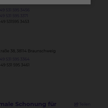
Straße 38, 38114 Braunschweig
49 531 595 3456
49 531 595 3371
+49 531595 3453
Straße 38, 38114 Braunschweig
49 531 595 3364
+49 531 595 3461
imale Schonung für
Teilen