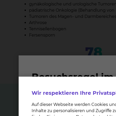
gynäkologische und urologische Tumore
pädiatrische Onkologie (Behandlung von 
Tumoren des Magen- und Darmbereiche
Arthrose
Tennisellenbogen
Fersensporn
78
Mitarbeiter und Mitarbeiterinnen arb
Strahlentherapie & Radioon
Wir respektieren Ihre Privats
Top Themen
Auf dieser Webseite werden Cookies un
Inhalte zu personalisieren und Zugriffe