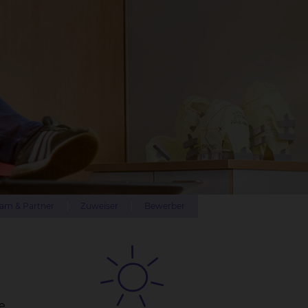
am & Partner
Zuweiser
Bewerber
e