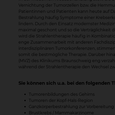
Vernichtung der Tumorzellen bzw. die Hemmung
Patientinnen und Patienten kann heute auf Da
Bestrahlung häufig Symptome einer Krebserk
lindern. Durch den Einsatz modernster Medi
maximal geschont und so die Verträglichkeit d
wird die Strahlentherapie häufig in Kombinat
enge Zusammenarbeit mit anderen Fachdiszip
interdisziplinären Tumorkonferenzen, stimme
somit die bestmögliche Therapie. Darüber hi
(MVZ) des Klinikums Braunschweig eng verzah
während der Strahlentherapie den Wechsel z
Sie können sich u.a. bei den folgende
Tumorenbildungen des Gehirns
Tumoren der Kopf-Hals-Region
Ganzkörperbestrahlung zur Vorbereitung 
Brustkrebs / Mammakarzinome