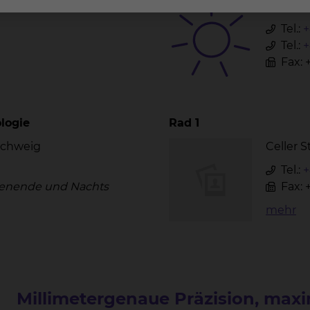
nschweig
Celler 
Tel.:
+
Tel.:
+
Fax: 
logie
Rad 1
nschweig
Celler 
Tel.:
+
nende und Nachts
Fax: 
mehr
Millimetergenaue Präzision, max