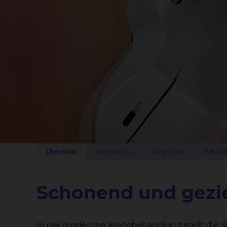
Überblick
Anmeldung
Aufenthalt
Behand
Schonend
und gezie
In der modernen Krebsbehandlung stellt die Stra