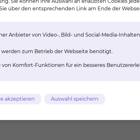
ung. Sie können Ihre Auswahl an erlaubten Cookies jede
n Sie über den entsprechenden Link am Ende der Websei
chythe­ra­pie
Ra­dio­chir­ur­gie/Ste­reo­t
Be­strah­lung
er Anbieter von Video-, Bild- und Social-Media-Inhalten
ytherapie ist eine Form
lentherapie, bei der eine
Als Stereotaxie bezeichnet man
uelle innerhalb oder in
aufwendige Hochpräzisionsbest
 werden zum Betrieb der Webseite benötigt.
elbarer Nähe des zu
der Strahlentherapie.
nden Gebietes im Körper
tienten mit Hilfe von
mehr
g von Komfort-Funktionen für ein besseres Benutzererle
atoren platziert wird.
mehr
e akzeptieren
Auswahl speichern
Praxis für Strahlenther