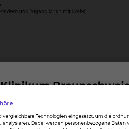
n
Kindern und Jugendlichen mit Krebs)
s
eiten im Team der
Bette 
kologie
phäre
d vergleichbare Technologien eingesetzt, um die ordn
 zu analysieren. Dabei werden personenbezogene Daten ve