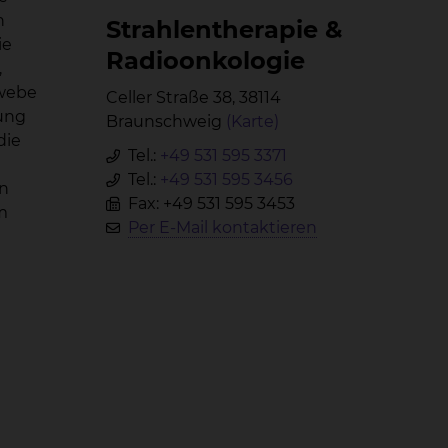
n
Strah­len­the­ra­pie &
ie
Ra­di­oon­ko­lo­gie
,
ewebe
Celler Straße 38, 38114
lung
Braunschweig
(Karte)
die
Tel.:
+49 531 595 3371
Tel.:
+49 531 595 3456
rn
Fax: +49 531 595 3453
m
Per E-Mail kontaktieren