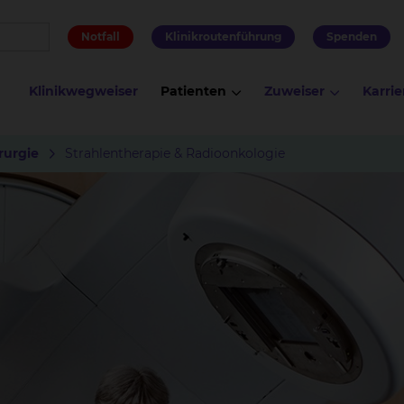
Notfall
Klinikroutenführung
Spenden
Klinikwegweiser
Patienten
Zuweiser
Karrie
rurgie
Strahlentherapie & Radioonkologie