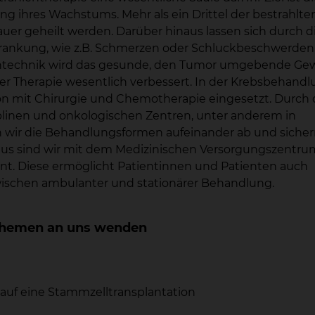
 ihres Wachstums. Mehr als ein Drittel der bestrahlte
uer geheilt werden. Darüber hinaus lassen sich durch d
rankung, wie z.B. Schmerzen oder Schluckbeschwerden
zintechnik wird das gesunde, den Tumor umgebende G
er Therapie wesentlich verbessert. In der Krebsbehand
ion mit Chirurgie und Chemotherapie eingesetzt. Durch 
linen und onkologischen Zentren, unter anderem in
n wir die Behandlungsformen aufeinander ab und siche
naus sind wir mit dem Medizinischen Versorgungszentru
nt. Diese ermöglicht Patientinnen und Patienten auch
wischen ambulanter und stationärer Behandlung.
n Themen an uns wenden
auf eine Stammzelltransplantation