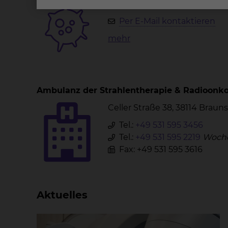
Celler Straße 38, 38114 Brau
Per E-Mail kontaktieren
mehr
Ambulanz der Strahlentherapie & Radioonko
Celler Straße 38, 38114 Brau
Tel.:
+49 531 595 3456
Tel.:
+49 531 595 2219
Woche
Fax: +49 531 595 3616
Aktuelles