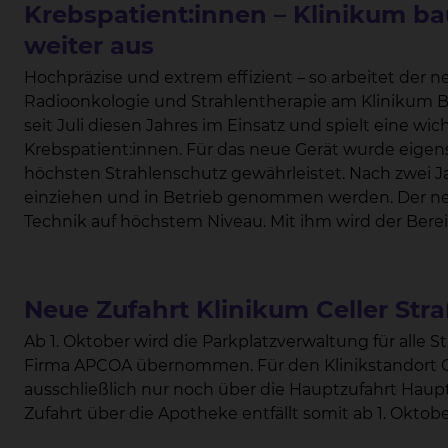
Krebspatient:innen – Klinikum ba
weiter aus
Hochpräzise und extrem effizient – so arbeitet der n
Radioonkologie und Strahlentherapie am Klinikum Braunschweig. Das neue B
seit Juli diesen Jahres im Einsatz und spielt eine wic
Krebspatient:innen. Für das neue Gerät wurde eigens ein neuer Anbau geplant und gebaut, der
höchsten Strahlenschutz gewährleistet. Nach zwei Jahren Bauzeit konnte der Linearbeschleuniger
einziehen und in Betrieb genommen werden. Der neue Linearbeschleuniger realisiert dabei
Technik auf höchstem Niveau. Mit ihm wird der Bereich der Stereotaxie – auch Radiochirurgie
genannt – am Klinikum Braunschweig weiter ausgebaut. Diese anspruchsvolle Technologie
die Konzentration von hochenergetischer Strahlung
mit millimetergenauer Präzision. Möglich wird dies u.a. durch Kippbewegungen der
Neue Zufahrt Klinikum Celler Stra
Bestrahlungsliege. Chefarzt Prof. Dr. Wolfgang Hoffmann macht deutlich: „Das Gerät erlaubt es,
auch in der Tiefe liegende Tumoren unter Schonun
Ab 1. Oktober wird die Parkplatzverwaltung für alle Standorte des Klinikums Braunschweig von der
schonender zu behandeln.“ Tumorgewebe kann mitun
Firma APCOA übernommen. Für den Klinikstandort Celler Straße gilt dann, dass die Zufahrt
es in nur einer Sitzung zerstört wird. Die Radiochirurgie sei mittlerweile in vielen Fällen eine echte
ausschließlich nur noch über die Hauptzufahrt Hauptei
Alternative zur Operation, so Hoffmann. Noch nie gab es in der Geschichte der Strahlentherapie so
Zufahrt über die Apotheke entfä
wenig Nebenwirkungen wie heute, erklärt Prof. Hoffmann. Risikoorgane wie z.B. der Hirnstamm,