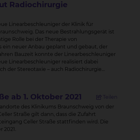
ut Radiochirurgie
eue Linearbeschleuniger der Klinik für
estrahlungsgerät ist
htige Rolle bei der Therapie von
 erlaubt
 auf einen bestimmten Zielpunkt – und dies
ße ab 1. Oktober 2021
Teilen
g des gesunden Gewebes zielgerichteter und
ter so hoch dosiert bestrahlt werden, dass
ngang Celler Straße stattfinden wird. Die
llt somit ab 1. Oktober 2021.