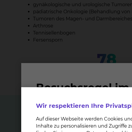
gynäkologische und urologische Tumore
pädiatrische Onkologie (Behandlung von 
Tumoren des Magen- und Darmbereiche
Arthrose
Tennisellenbogen
Fersensporn
78
Mitarbeiter und Mitarbeiterinnen arb
Strahlentherapie & Radioon
Wir respektieren Ihre Privats
Top Themen
Auf dieser Webseite werden Cookies un
Inhalte zu personalisieren und Zugriffe