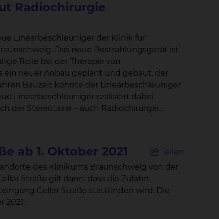
ut Radiochirurgie
eue Linearbeschleuniger der Klinik für
estrahlungsgerät ist
htige Rolle bei der Therapie von
 erlaubt
 auf einen bestimmten Zielpunkt – und dies
ße ab 1. Oktober 2021
Teilen
g des gesunden Gewebes zielgerichteter und
ter so hoch dosiert bestrahlt werden, dass
ngang Celler Straße stattfinden wird. Die
llt somit ab 1. Oktober 2021.