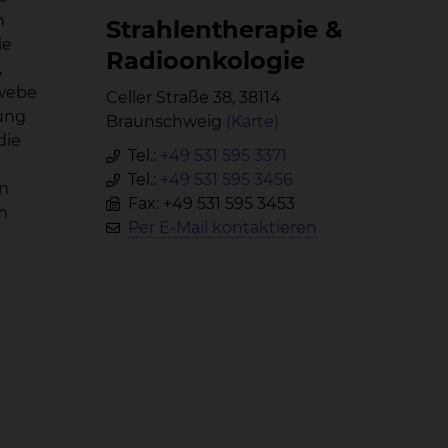
n
Strah­len­the­ra­pie &
ie
Ra­di­oon­ko­lo­gie
,
ewebe
Celler Straße 38, 38114
lung
Braunschweig
(Karte)
die
Tel.:
+49 531 595 3371
Tel.:
+49 531 595 3456
rn
Fax: +49 531 595 3453
m
Per E-Mail kontaktieren