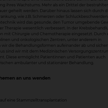
 ihres Wachstums. Mehr als ein Drittel der bestrahlte
uer geheilt werden. Darüber hinaus lassen sich durch d
rankung, wie z.B. Schmerzen oder Schluckbeschwerden
zintechnik wird das gesunde, den Tumor umgebende G
er Therapie wesentlich verbessert. In der Krebsbehand
ion mit Chirurgie und Chemotherapie eingesetzt. Durch 
linen und onkologischen Zentren, unter anderem in
n wir die Behandlungsformen aufeinander ab und siche
naus sind wir mit dem Medizinischen Versorgungszentru
nt. Diese ermöglicht Patientinnen und Patienten auch
wischen ambulanter und stationärer Behandlung.
n Themen an uns wenden
auf eine Stammzelltransplantation