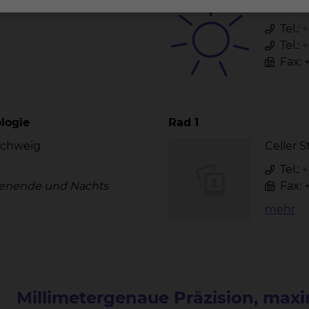
nschweig
Celler 
Tel.:
+
Tel.:
+
Fax: 
logie
Rad 1
nschweig
Celler 
Tel.:
+
nende und Nachts
Fax: 
mehr
Millimetergenaue Präzision, max