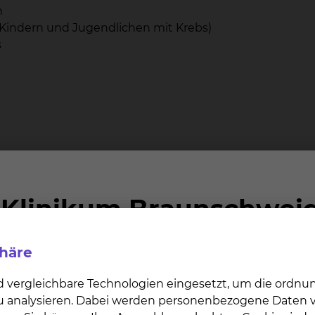
n
Kindern und Jugendlichen mit Krebs)
s
eiten im Team der
Bette 
kologie
phäre
d vergleichbare Technologien eingesetzt, um die ordn
 zu analysieren. Dabei werden personenbezogene Daten ve