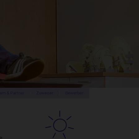
am & Partner
Zuweiser
Bewerber
e