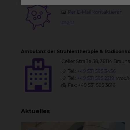
Celler Straße 38, 38114 Brau
Per E-Mail kontaktieren
mehr
Ambulanz der Strahlentherapie & Radioonko
Celler Straße 38, 38114 Brau
Tel.:
+49 531 595 3456
Tel.:
+49 531 595 2219
Woche
Fax: +49 531 595 3616
Aktuelles