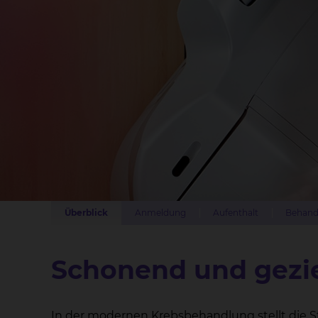
Überblick
Anmeldung
Aufenthalt
Behand
Schonend
und gezie
In der modernen Krebsbehandlung stellt die Stra