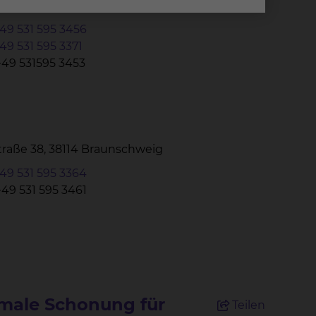
Straße 38, 38114 Braunschweig
49 531 595 3456
49 531 595 3371
+49 531595 3453
Straße 38, 38114 Braunschweig
49 531 595 3364
+49 531 595 3461
imale Schonung für
Teilen