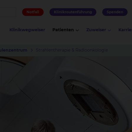
Notfall
Klinikroutenführung
Spenden
Klinikwegweiser
Patienten
Zuweiser
Karrie
ulenzentrum
Strahlentherapie & Radioonkologie