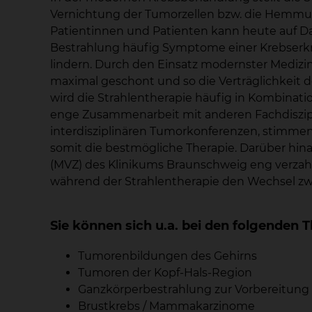
Vernichtung der Tumorzellen bzw. die Hemmung
Patientinnen und Patienten kann heute auf Da
Bestrahlung häufig Symptome einer Krebserk
lindern. Durch den Einsatz modernster Medi
maximal geschont und so die Verträglichkeit d
wird die Strahlentherapie häufig in Kombinat
enge Zusammenarbeit mit anderen Fachdiszip
interdisziplinären Tumorkonferenzen, stimme
somit die bestmögliche Therapie. Darüber hi
(MVZ) des Klinikums Braunschweig eng verzah
während der Strahlentherapie den Wechsel z
Sie können sich u.a. bei den folgende
Tumorenbildungen des Gehirns
Tumoren der Kopf-Hals-Region
Ganzkörperbestrahlung zur Vorbereitung 
Brustkrebs / Mammakarzinome