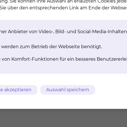
ung. Sie können Ihre Auswahl an erlaubten Cookies jede
n Sie über den entsprechenden Link am Ende der Websei
chythe­ra­pie
Ra­dio­chir­ur­gie/Ste­reo­t
Be­strah­lung
er Anbieter von Video-, Bild- und Social-Media-Inhalten
ytherapie ist eine Form
lentherapie, bei der eine
Als Stereotaxie bezeichnet man
uelle innerhalb oder in
aufwendige Hochpräzisionsbest
 werden zum Betrieb der Webseite benötigt.
elbarer Nähe des zu
der Strahlentherapie.
nden Gebietes im Körper
tienten mit Hilfe von
mehr
g von Komfort-Funktionen für ein besseres Benutzererle
atoren platziert wird.
mehr
e akzeptieren
Auswahl speichern
Praxis für Strahlenther