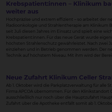
Krebspatient:innen – Klinikum ba
weiter aus
Hochpräzise und extrem effizient – so arbeitet der n
Radioonkologie und Strahlentherapie am Klinikum Braunschweig. Das neue B
seit Juli diesen Jahres im Einsatz und spielt eine wic
Krebspatient:innen. Für das neue Gerät wurde eigens ein neuer Anbau geplant und gebaut, der
höchsten Strahlenschutz gewährleistet. Nach zwei Jahren Bauzeit konnte der Linearbeschleuniger
einziehen und in Betrieb genommen werden. Der neue Linearbeschleuniger realisiert dabei
Technik auf höchstem Niveau. Mit ihm wird der Bereich der Stereotaxie – auch Radiochirurgie
genannt – am Klinikum Braunschweig weiter ausgebaut. Diese anspruchsvolle Technologie
die Konzentration von hochenergetischer Strahlung
mit millimetergenauer Präzision. Möglich wird dies u.a. durch Kippbewegungen der
Neue Zufahrt Klinikum Celler Stra
Bestrahlungsliege. Chefarzt Prof. Dr. Wolfgang Hoffmann macht deutlich: „Das Gerät erlaubt es,
auch in der Tiefe liegende Tumoren unter Schonun
Ab 1. Oktober wird die Parkplatzverwaltung für alle Standorte des Klinikums Braunschweig von der
schonender zu behandeln.“ Tumorgewebe kann mitun
Firma APCOA übernommen. Für den Klinikstandort Celler Straße gilt dann, dass die Zufahrt
es in nur einer Sitzung zerstört wird. Die Radiochirurgie sei mittlerweile in vielen Fällen eine echte
ausschließlich nur noch über die Hauptzufahrt Hauptei
Alternative zur Operation, so Hoffmann. Noch nie gab es in der Geschichte der Strahlentherapie so
Zufahrt über die Apotheke entfä
wenig Nebenwirkungen wie heute, erklärt Prof. Hoffmann. Risikoorgane wie z.B. der Hirnstamm,