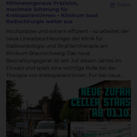
Millimetergenaue Präzision,
Teilen
maximale Schonung für
Krebspatient:innen – Klinikum baut
Radiochirurgie weiter aus
Hochpräzise und extrem effizient – so arbeitet der
neue Linearbeschleuniger der Klinik für
Radioonkologie und Strahlentherapie am
Klinikum Braunschweig. Das neue
Bestrahlungsgerät ist seit Juli diesen Jahres im
Einsatz und spielt eine wichtige Rolle bei der
Therapie von Krebspatient:innen. Für das neue
Gerät wurde eigens ein neuer Anbau geplant und
gebaut, der höchsten Strahlenschutz
gewährleistet. Nach zwei Jahren Bauzeit konnte
der Linearbeschleuniger einziehen und in Betrieb
genommen werden. Der neue
Linearbeschleuniger realisiert dabei Technik auf
höchstem Niveau. Mit ihm wird der Bereich der
Stereotaxie – auch Radiochirurgie genannt – am