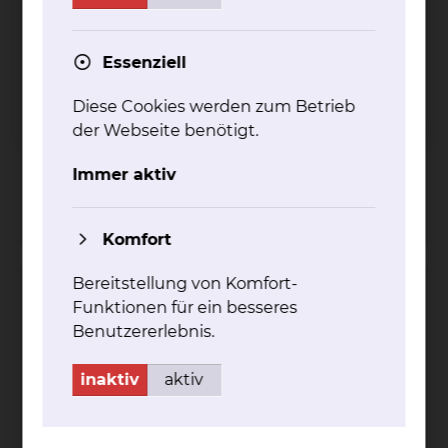
Essenziell
Diese Cookies werden zum Betrieb
der Webseite benötigt.
Celler Straße 38, 38114 Braunschweig
Per E-Mail kontaktieren
Immer aktiv
mehr
Komfort
Bereitstellung von Komfort-
Praxis für Strahlentherapie und
Funktionen für ein besseres
Radioonkologie
Benutzererlebnis.
inaktiv
aktiv