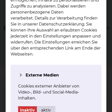
ermöglichen, Inhalte zu personalisieren und
Zugriffe zu analysieren. Dabei werden
personenbezogene Daten
verarbeitet. Details zur Verarbeitung finden
Sie in unserer Datenschutzerklärung. Sie
Be­strah­lung gut­ar­ti­ger Er­kran­kun­gen
können Ihre Auswahl an erlaubten Cookies
jederzeit in den Einstellungen anpassen und
Auch gutartige Erkrankungen können mithilfe einer
Schmerzbestrahlung behandelt werden.
widerrufen. Die Einstellungen erreichen Sie
über den entsprechenden Link am Ende der
mehr
Webseiten.
Externe Medien
Wichtige Kontakte
Cookies externer Anbieter von
Video-, Bild- und Social-Media-
Cancer Center Braunschweig
Inhalten.
inaktiv
aktiv