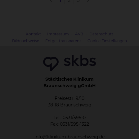
1
2
3
17 medizinisch-technische
Radiologieassistent:innen und 19 onkologische
Pflegekräfte für die Station „Rad 1“ mit 29 Betten.
Kontakt
Impressum
AVB
Datenschutz
Bildnachweise
Entgelttransparenz
Cookie Einstellungen
Städtisches Klinikum
Braunschweig gGmbH
Freisestr. 9/10
38118 Braunschweig
Tel.: 0531/595-0
Fax: 0531/595-1322
info@klinikum-braunschweig.de