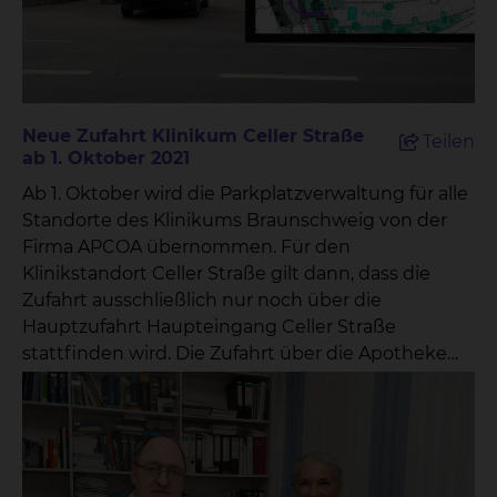
Klinikum Braunschweig weiter ausgebaut. Diese
anspruchsvolle Technologie erlaubt die
Konzentration von hochenergetischer Strahlung
auf einen bestimmten Zielpunkt – und dies mit
millimetergenauer Präzision. Möglich wird dies u.a.
Neue Zufahrt Klinikum Celler Straße
Teilen
durch Kippbewegungen der Bestrahlungsliege.
ab 1. Oktober 2021
Chefarzt Prof. Dr. Wolfgang Hoffmann macht
Ab 1. Oktober wird die Parkplatzverwaltung für alle
deutlich: „Das Gerät erlaubt es, auch in der Tiefe
Standorte des Klinikums Braunschweig von der
liegende Tumoren unter Schonung des gesunden
Firma APCOA übernommen. Für den
Gewebes zielgerichteter und schonender zu
Klinikstandort Celler Straße gilt dann, dass die
behandeln.“ Tumorgewebe kann mitunter so
Zufahrt ausschließlich nur noch über die
hoch dosiert bestrahlt werden, dass es in nur einer
Hauptzufahrt Haupteingang Celler Straße
Sitzung zerstört wird. Die Radiochirurgie sei
stattfinden wird. Die Zufahrt über die Apotheke
mittlerweile in vielen Fällen eine echte Alternative
entfällt somit ab 1. Oktober 2021.
zur Operation, so Hoffmann. Noch nie gab es in der
Geschichte der Strahlentherapie so wenig
Nebenwirkungen wie heute, erklärt Prof.
Hoffmann. Risikoorgane wie z.B. der Hirnstamm,
der Sehnerv oder das Herz können bestmöglich