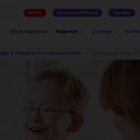
Notfall
Klinikroutenführung
Spenden
Klinikwegweiser
Patienten
Zuweiser
Karrie
ogie & Pädiatrische Intensivmedizin
Sozialpädiatrisches Z