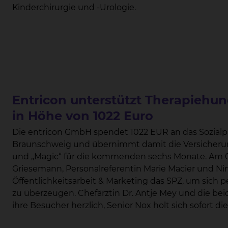
Kinderchirurgie und -Urologie.
Entricon unterstützt Therapiehu
in Höhe von 1022 Euro
Die entricon GmbH spendet 1022 EUR an das Sozialp
Braunschweig und übernimmt damit die Versicheru
und „Magic“ für die kommenden sechs Monate. Am 05.05.2026 besuchten Geschäftsführer Stefan
Griesemann, Personalreferentin Marie Macier und N
Öffentlichkeitsarbeit & Marketing das SPZ, um sich p
zu überzeugen. Chefärztin Dr. Antje Mey und die beiden Therapiehunde Magic und Nox begrüßen
ihre Besucher herzlich, Senior Nox holt sich sofort die ersten 
„Das hat er sich heute auch wirklich verdient: er hat scho