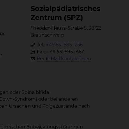
So­zi­al­päd­ia­tri­sches
Zen­trum (SPZ)
Theodor-Heuss-Straße 5, 38122
er
Braunschweig
Tel.:
+49 531 595 1236
Fax: +49 531 595 1464
e
Per E-Mail kontaktieren
en oder Spina bifida
 (Down-Syndrom) oder bei anderen
ten Ursachen und Folgezustände nach
motorischen Entwicklungsstörungen