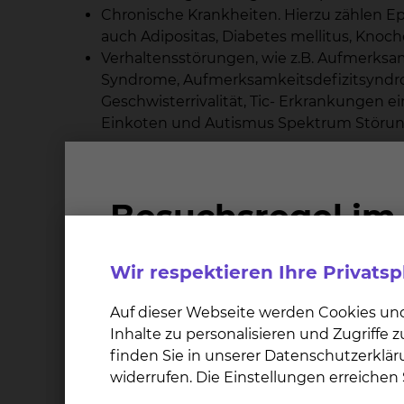
Chronische Krankheiten. Hierzu zählen Ep
auch Adipositas, Diabetes mellitus, Kno
Verhaltensstörungen, wie z.B. Aufmerksa
Syndrome, Aufmerksamkeitsdefizitsyndr
Geschwisterrivalität, Tic- Erkrankungen 
Einkoten und Autismus Spektrum Störun
Wir respektieren Ihre Privats
Auf dieser Webseite werden Cookies un
Inhalte zu personalisieren und Zugriffe
finden Sie in unserer Datenschutzerklär
widerrufen. Die Einstellungen erreiche