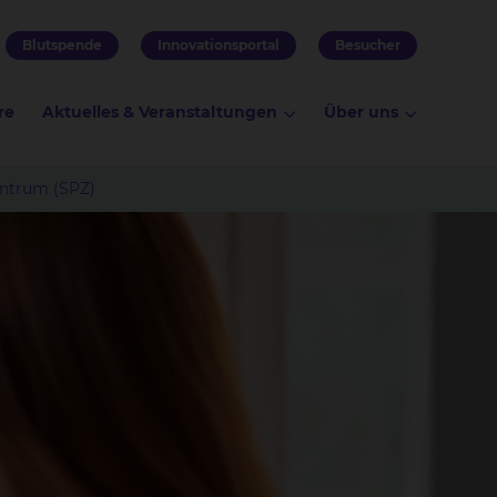
Blutspende
Innovationsportal
Besucher
re
Aktuelles & Veranstaltungen
Über uns
entrum (SPZ)