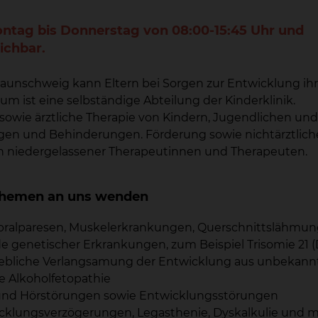
ontag bis Donnerstag von 08:00-15:45 Uhr und
eichbar.
aunschweig kann Eltern bei Sorgen zur Entwicklung ihr
um ist eine selbständige Abteilung der Kinderklinik.
sowie ärztliche Therapie von Kindern, Jugendlichen und
en und Behinderungen. Förderung sowie nichtärztlich
ch niedergelassener Therapeutinnen und Therapeuten.
n Themen an uns wenden
ebralparesen, Muskelerkrankungen, Querschnittslähmung
e genetischer Erkrankungen, zum Beispiel Trisomie 21
bliche Verlangsamung der Entwicklung aus unbekann
e Alkoholfetopathie
und Hörstörungen sowie Entwicklungsstörungen
cklungsverzögerungen, Legasthenie, Dyskalkulie und 