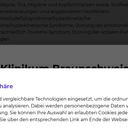
ilepsie, Tics, Migräne und Kopfschmerzen sowie Stoffw
chenerkrankungen und angeborenen Herzfehlern.
mkeitsdefizitsyndrome/hyperkinetische
ome/hyperkinetische Syndrome, Störung der emotiona
einschließlich Tourette-Syndrom, Störung der sozialen 
gen.
phäre
d vergleichbare Technologien eingesetzt, um die ordn
 zu analysieren. Dabei werden personenbezogene Daten ve
ung. Sie können Ihre Auswahl an erlaubten Cookies jede
n Sie über den entsprechenden Link am Ende der Websei