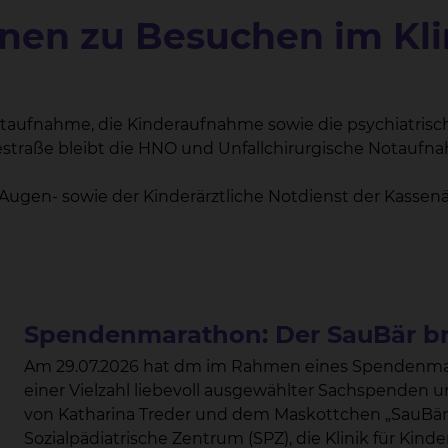
onen zu Besuchen im Kl
Notaufnahme, die Kinderaufnahme sowie die psychiatris
traße bleibt die HNO und Unfallchirurgische Notaufna
r Augen- sowie der Kinderärztliche Notdienst der Kassen
Spendenmarathon: Der SauBär bri
Am 29.07.2026 hat dm im Rahmen eines Spendenmar
einer Vielzahl liebevoll ausgewählter Sachspenden
von Katharina Treder und dem Maskottchen „SauBär
Sozialpädiatrische Zentrum (SPZ), die Klinik für Kind