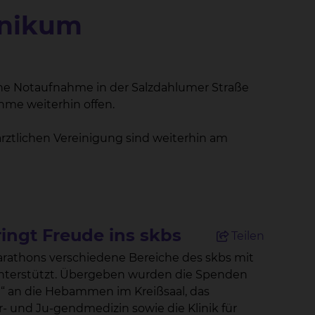
inikum
che Notaufnahme in der Salzdahlumer Straße
hme weiterhin offen.
ärztlichen Vereinigung sind weiterhin am
ngt Freude ins skbs
Teilen
athons verschiedene Bereiche des skbs mit
 unterstützt. Übergeben wurden die Spenden
“ an die Hebammen im Kreißsaal, das
er- und Ju-gendmedizin sowie die Klinik für