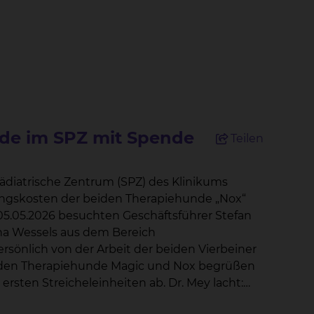
nde im SPZ mit Spende
Teilen
ädiatrische Zentrum (SPZ) des Klinikums
ngskosten der beiden Therapiehunde „Nox“
ina Wessels aus dem Bereich
ersönlich von der Arbeit der beiden Vierbeiner
Streicheleinheiten ab. Dr. Mey lacht:
n sechs Patienten betreut. Das ist