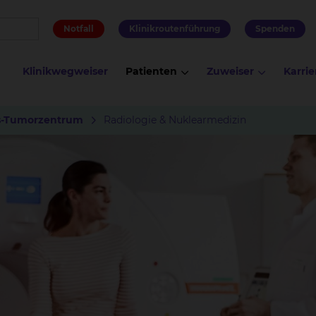
Notfall
Klinikroutenführung
Spenden
Klinikwegweiser
Patienten
Zuweiser
Karrie
s-Tumorzentrum
Radiologie & Nuklearmedizin