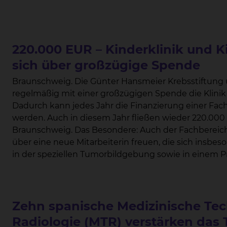
220.000 EUR – Kinderklinik und K
sich über großzügige Spende
Braunschweig. Die Günter Hansmeier Krebsstiftung unterstützt bereits seit vielen Jahren
regelmäßig mit einer großzügigen Spende die Klinik
Dadurch kann jedes Jahr die Finanzierung einer Fach
werden. Auch in diesem Jahr fließen wieder 220.000 Euro an das Städtische Klinikum
Braunschweig. Das Besondere: Auch der Fachbereich Kinderradiologie darf sich dank der Spende
über eine neue Mitarbeiterin freuen, die sich insbe
in der speziellen Tumorbildgebung sowie in einem Pr
Erkrankungen möglichst strahlenfrei gestaltet wird, einsetzen. “Die Unte
zusätzliche Personalstellen bedeutet vor allem eins:
Patienten im direkten Kontakt, aber auch mehr Zeit f
medizinische und wissenschaftliche Arbeit”, berichtet Dr. Andreas Beilken, Chefarzt Kin
Zehn spanische Medizinische Tec
Jugendmedizin. “Für das Pflegepersonal und die Ärztinnen und Ärzte heißt das, eine spürbare
Radiologie (MTR) verstärken das