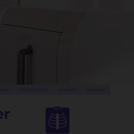
udien
Team & Partner
Zuweiser
Bewerber
er