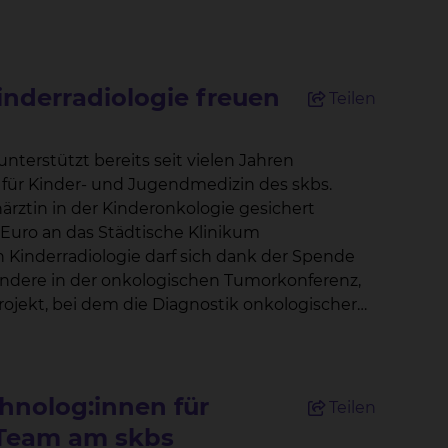
inderradiologie freuen
Teilen
 für Kinder- und Jugendmedizin des skbs.
ärztin in der Kinderonkologie gesichert
sondere in der onkologischen Tumorkonferenz,
ojekt, bei dem die Diagnostik onkologischer
rstützung durch
 mehr Zeit für unsere Patientinnen und
ür eine strukturierte, hochwertige
der- und
hnolog:innen für
Teilen
 Team am skbs