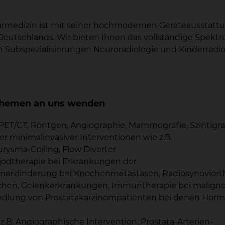
armedizin ist mit seiner hochmodernen Geräteausstatt
 Deutschlands. Wir bieten Ihnen das vollständige Spekt
 Subspezialisierungen Neuroradiologie und Kinderradio
n Themen an uns wenden
 PET/CT, Röntgen, Angiographie, Mammografie, Szintigr
er minimalinvasiver Interventionen wie z.B.
urysma-Coiling, Flow Diverter
ojodtherapie bei Erkrankungen der
hmerzlinderung bei Knochenmetastasen, Radiosynoviort
ichen, Gelenkerkrankungen, Immuntherapie bei malign
dlung von Prostatakarzinompatienten bei denen Horm
 z.B. Angiographische Intervention, Prostata-Arterien-