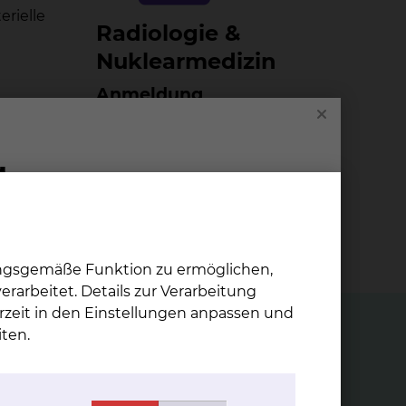
erielle
Ra­dio­lo­gie &
Nu­kle­ar­me­di­zin
Anmeldung
Nuklearmedizin
Fichtengrund 1, 38126
Braunschweig
Tel.:
+49 531 595 2368
Fax: +49 531 595 2786
Per E-Mail kontaktieren
ungsgemäße Funktion zu ermöglichen,
rarbeitet. Details zur Verarbeitung
rzeit in den Einstellungen anpassen und
ten.
Mi­ni­mal in­va­si­ve