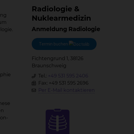
Ra­dio­lo­gie &
ung
Nu­kle­ar­me­di­zin
rum
Anmeldung Radiologie
logie.
Termin buchen
Fichtengrund 1, 38126
Braunschweig
aphie
Tel.:
+49 531 595 2406
Fax: +49 531 595 2696
Per E-Mail kontaktieren
hese
en
on-