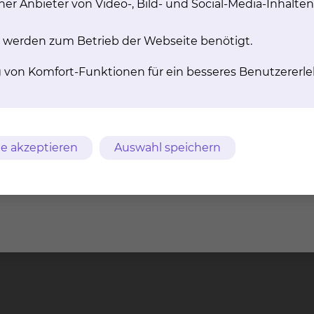
er Anbieter von Video-, Bild- und Social-Media-Inhalten
In­ter­ven­ti­on
uroradiologie umfasst die
 werden zum Betrieb der Webseite benötigt.
lung von Erkrankungen des
Nu­kle­ar­me­di­zi­ni
ntralen Nervensystems.
g von Komfort-Funktionen für ein besseres Benutzererle
The­ra­pi­en
Durch den Einsatz von radi
Arzneimitteln sollen erkrank
zerstört werden.
mehr
e akzeptieren
Auswahl speichern