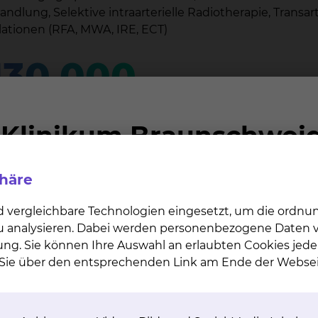
lung, Selektive intraarterielle Radiotherapie, Transart
tionen (RFA, MWA, IRE, ECT)
130.000
r die stationären und ambulanten Patienten
phäre
d vergleichbare Technologien eingesetzt, um die ordn
 zu analysieren. Dabei werden personenbezogene Daten ve
ung. Sie können Ihre Auswahl an erlaubten Cookies jede
n Sie über den entsprechenden Link am Ende der Websei
­ro­ra­dio­lo­gi­sche