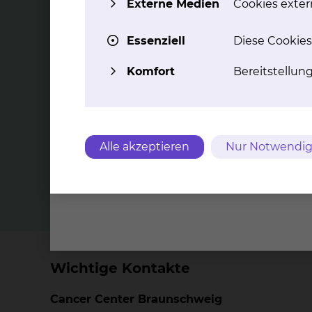
Externe Medien
Cookies extern
Die Ne
Essenziell
Diese Cookies
Behand
Tech­no­lo­gie-Part­ner­schaft
ze
Komfort
Bereitstellun
Sie­mens
Das Klinikum Braunschweig und
Siemens Healthineers beschreiten mit
einer Technologiepartnerschaft
Radiologie gemeinsam neue Wege
bei der Bereitstellung innovativer
Alle akzeptieren
Nur Notwendig
Medizintechnik.
mehr
Wichtige Kontakte
Cancer Center Braunschweig