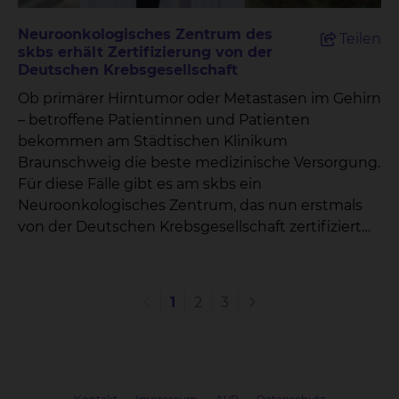
einen echten Paradigmenwechsel in der
Neurochirurgie“, erklärt Prof. Dr. Klaus
Neuroonkologisches Zentrum des
Teilen
Zweckberger, Chefarzt der Klinik für
skbs erhält Zertifizierung von der
Neurochirurgie. „Wir können Patientinnen und
Deutschen Krebsgesellschaft
Patienten nicht nur sicher versorgen, sondern
Ob primärer Hirntumor oder Metastasen im Gehirn
gleichzeitig das natürliche Knochenwachstum
– betroffene Patientinnen und Patienten
anregen. Damit entfällt das lebenslange Tragen
bekommen am Städtischen Klinikum
eines Fremdmaterials.“Durchgeführt wurde die
Braunschweig die beste medizinische Versorgung.
Premiere von Dr. Henrik Giese, Leitender Oberarzt
Für diese Fälle gibt es am skbs ein
der Klinik für Neurochirurgie. „Die Passgenauigkeit
Neuroonkologisches Zentrum, das nun erstmals
des Implantats war beeindruckend – es fügte sich
von der Deutschen Krebsgesellschaft zertifiziert
wie ein maßgeschneiderter Schlüssel in die
wurde.
bestehende Schädelstruktur ein“, berichtet Giese.
„Die Kombination aus 3D-Druck,
bioresorbierbarem Material und körpereigenem
1
2
3
Knochenmark eröffnet uns völlig neue
Dimensionen in der rekonstruktiven
Medizin.“Auch die Klinikleitung zeigt sich stolz auf
den Erfolg: „Das Städtische Klinikum