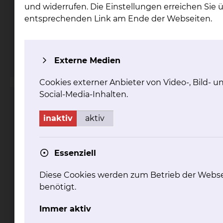
Celler Straße 38, 38114 Braunschweig
und widerrufen. Die Einstellungen erreichen Sie 
entsprechenden Link am Ende der Webseiten.
Tel.:
+49 531 595 3422
Fax: +49 531 595 3652
Per E-Mail kontaktieren
mehr
Externe Medien
Cookies externer Anbieter von Video-, Bild- u
Social-Media-Inhalten.
Praxis für Neurochirurgie
inaktiv
aktiv
Essenziell
Diese Cookies werden zum Betrieb der Webse
benötigt.
Fichtengrund 1, 38126 Braunschweig
Immer aktiv
Tel.:
+49 531 595 4430