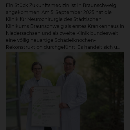
17:40 Uhr zeigt Oberarzt Dr. Ernst Rzesacz auf, was
Ein Stück Zukunftsmedizin ist in Braunschweig
zu tun ist, wenn die Wirbelkörper
angekommen: Am 5. September 2025 hat die
zusammenbrechen. Im letzten Fachvortrag um 18
Klinik für Neurochirurgie des Städtischen
Uhr berichtet Prof. Dr. Zweckberger dann über die
Klinikums Braunschweig als erstes Krankenhaus in
modernen Behandlungsmöglichkeiten des
Niedersachsen und als zweite Klinik bundesweit
Bandscheibenvorfalls. Nach dem Vortrag stehen
eine völlig neuartige Schädelknochen-
die Experten des skbs noch zum Austausch bereit.
Rekonstruktion durchgeführt. Es handelt sich um
Das Städtische Klinikum Braunschweig freut sich
ein patientenspezifisches Implantat, das im 3D-
auf zahlreiche Teilnehmer.
Druckverfahren aus bioresorbierbaren Materialien
hergestellt wurde – und sich innerhalb von zwei
Jahren in körpereigenes Knochengewebe
umwandelt.Bislang kamen bei solchen Eingriffen
Implantate aus Titan oder Kunststoff zum Einsatz,
die dauerhaft im Körper verblieben. Mit dem
neuen Verfahren eröffnet sich erstmals die
Möglichkeit, Defekte im Schädel so zu behandeln,
dass am Ende wieder ausschließlich körpereigener
Knochen vorhanden ist.„Diese Innovation markiert