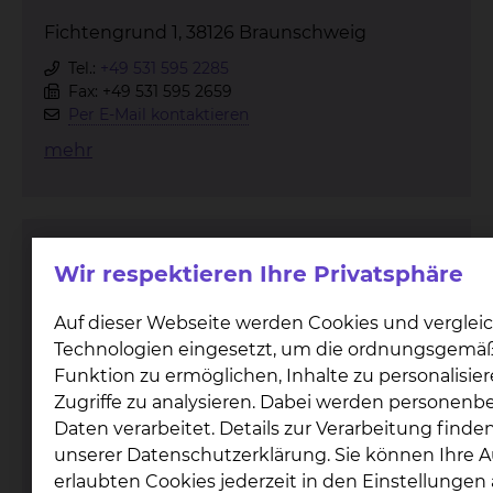
Fichtengrund 1, 38126 Braunschweig
Tel.:
+49 531 595 2285
Fax: +49 531 595 2659
Per E-Mail kontaktieren
mehr
Mund-, Kiefer- & Plastische
Wir respektieren Ihre Privatsphäre
Gesichtschirurgie
Auf dieser Webseite werden Cookies und verglei
Technologien eingesetzt, um die ordnungsgemä
Funktion zu ermöglichen, Inhalte zu personalisie
Zugriffe zu analysieren. Dabei werden personen
Daten verarbeitet. Details zur Verarbeitung finden
unserer Datenschutzerklärung. Sie können Ihre 
erlaubten Cookies jederzeit in den Einstellunge