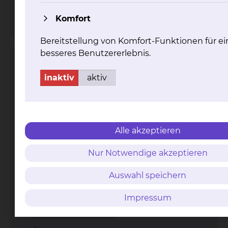
Fax: +49 531 595 4431
Per E-Mail kontaktieren
Komfort
Bereitstellung von Komfort-Funktionen für ei
besseres Benutzererlebnis.
Strahlentherapie & Radioonkologie
inaktiv
aktiv
Alle akzeptieren
Nur Notwendige akzeptieren
Celler Straße 38, 38114 Braunschweig
Auswahl speichern
Tel.:
+49 531 595 3371
Tel.:
+49 531 595 3456
Impressum
Fax: +49 531 595 3453
Per E-Mail kontaktieren