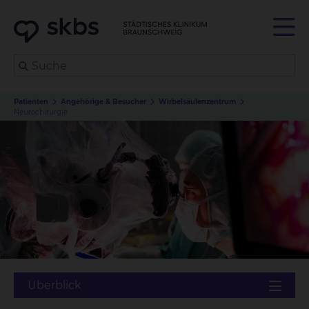
Patienten
Angehörige & Besucher
Wirbelsäulenzentrum
Neurochirurgie