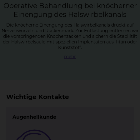
Ope­ra­ti­ve Be­hand­lung bei knö­cher­ner
Ein­engung des Hals­wir­bel­ka­nals
Die knöcherne Einengung des Halswirbelkanals drückt auf
Nervenwurzeln und Rückenmark. Zur Entlastung entfernen wir
die vorspringenden Knochenzacken und sichern die Stabilität
der Halswirbelsäule mit speziellen Implantaten aus Titan oder
Kunststoff.
mehr
Wichtige Kontakte
Augenheilkunde