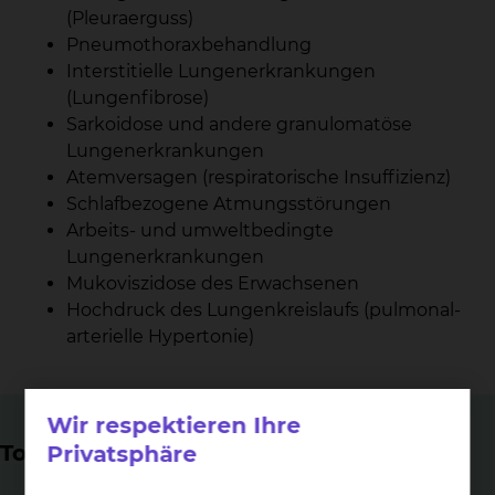
(Pleuraerguss)
Pneumothoraxbehandlung
Interstitielle Lungenerkrankungen
(Lungenfibrose)
Sarkoidose und andere granulomatöse
Lungenerkrankungen
Atemversagen (respiratorische Insuffizienz)
Schlafbezogene Atmungsstörungen
Arbeits- und umweltbedingte
Lungenerkrankungen
Mukoviszidose des Erwachsenen
Hochdruck des Lungenkreislaufs (pulmonal-
arterielle Hypertonie)
Wir respektieren Ihre
Top Themen
Privatsphäre