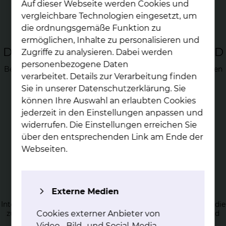
Auf dieser Webseite werden Cookies und
vergleichbare Technologien eingesetzt, um
die ordnungsgemäße Funktion zu
ermöglichen, Inhalte zu personalisieren und
Dia­gnos­tik und Be­hand­lung von COPD
Zugriffe zu analysieren. Dabei werden
personenbezogene Daten
Bei der COPD sind die unteren Atemwege, also die Bronchien
verarbeitet. Details zur Verarbeitung finden
und die noch kleineren Bronchiolen betroffen.
Sie in unserer Datenschutzerklärung. Sie
mehr
können Ihre Auswahl an erlaubten Cookies
jederzeit in den Einstellungen anpassen und
widerrufen. Die Einstellungen erreichen Sie
über den entsprechenden Link am Ende der
Webseiten.
Dia­gnos­tik und Be­hand­lung von
in­ter­sti­ti­el­len Lun­gen­er­kran­kun­gen
Externe Medien
Interstitielle Lungenerkrankungen (ILD) ist eine Erkrankung, die
Cookies externer Anbieter von
zu einer Entzündung im Zwischengewebe (Interstitium) und
den Lungenbläschen (Alveolen) führt.
Video-, Bild- und Social-Media-