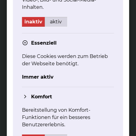
mehr
Inhalten.
inaktiv
aktiv
Essenziell
Dia­gnos­tik und Be­hand­lung von
Diese Cookies werden zum Betrieb
Asth­ma bron­chia­le
der Webseite benötigt.
Asthma wird durch eine chronisch entzündliche
Immer aktiv
Überempfindlichkeit der Atemwege charakterisiert
mehr
Komfort
Bereitstellung von Komfort-
Funktionen für ein besseres
Benutzererlebnis.