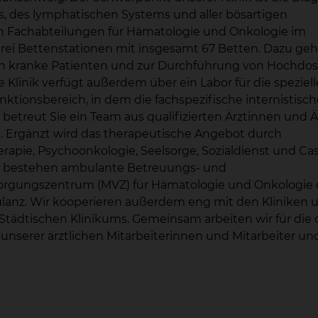
 des lymphatischen Systems und aller bösartigen
n Fachabteilungen für Hämatologie und Onkologie im
rei Bettenstationen mit insgesamt 67 Betten. Dazu ge
isch kranke Patienten und zur Durchführung von Hochdos
 Klinik verfügt außerdem über ein Labor für die speziell
tionsbereich, in dem die fachspezifische internistisch
 betreut Sie ein Team aus qualifizierten Ärztinnen und Ä
. Ergänzt wird das therapeutische Angebot durch
apie, Psychoonkologie, Seelsorge, Sozialdienst und Ca
 bestehen ambulante Betreuungs- und
sorgungszentrum (MVZ) für Hämatologie und Onkologie 
bulanz. Wir kooperieren außerdem eng mit den Kliniken
 Städtischen Klinikums. Gemeinsam arbeiten wir für die
g unserer ärztlichen Mitarbeiterinnen und Mitarbeiter u