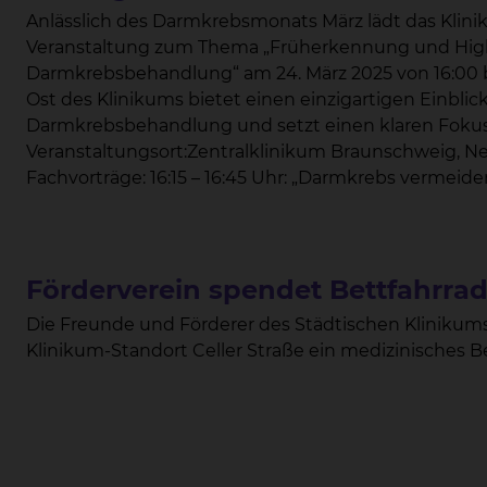
Anlässlich des Darmkrebsmonats März lädt das Klin
Veranstaltung zum Thema „Früherkennung und Highte
Darmkrebsbehandlung“ am 24. März 2025 von 16:00 bis 19:00 Uhr ein. Die Veranstaltung im Neubau
Ost des Klinikums bietet einen einzigartigen Einbli
Darmkrebsbehandlung und setzt einen klaren Foku
Veranstaltungsort:Zentralklinikum Braunschweig, N
Fachvorträge: 16:15 – 16:45 Uhr: „Darmkrebs vermeid
Endoskopie im Fokus“Privatdozentin Dr. Henrike Lenzen, Chefärztin der Klinik für
Gastroenterologie, Hepatologie, Interventionelle End
„Medikamentöse Therapie in der Behandlungsstrategie von Darm
Chefarzt der Klinik für Hämatologie und Onkologie 17:
Förderverein spendet Bettfahrrad 
Darmkrebs – Schlüsselloch und Roboter“Prof. Dr. Tim R. Glowka, Chefarzt für Allgemein- und
Die Freunde und Förderer des Städtischen Klinikums
Viszeralchirurgie 18:30 – 19:00 Uhr: „Sport bei eine
Klinikum-Standort Celler Straße ein medizinisches 
Muskeln“Gerhard Schnalke, Leiter des skbs Reha-Sp
liegt auf der Kombination von modernen diagnostis
Behandlungsansätzen, die den Patienten eine höhere
Privatdozentin Dr. Henrike Lenzen, Chefärztin der Klinik für Gastroenterologie, Hepatologie,
Interventionelle Endoskopie und Diabetologie. „Durch die Fortschritte in der minimalinvasiven