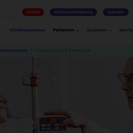
Notfall
Klinikroutenführung
Spenden
Klinikwegweiser
Patienten
Zuweiser
Karrie
ulenzentrum
Hämatologie & Onkologie