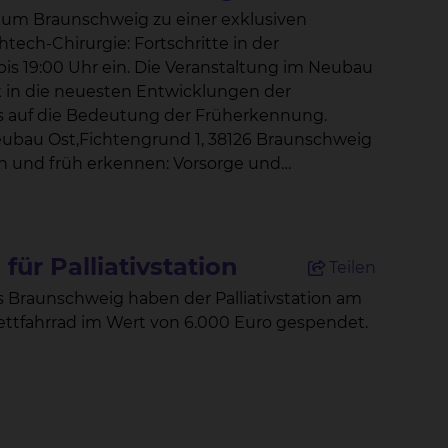
ikum Braunschweig zu einer exklusiven
ch-Chirurgie: Fortschritte in der
ck in die neuesten Entwicklungen der
s auf die Bedeutung der Früherkennung.
eubau Ost,Fichtengrund 1, 38126 Braunschweig
en und früh erkennen: Vorsorge und
oskopie und Diabetologie 17:00 – 17:30 Uhr:
tumoren“Prof. Dr. Jürgen Krauter,
45 – 18:15 Uhr: „Moderne Chirurgie bei
für Palliativstation
Teilen
 Braunschweig haben der Palliativstation am
r Tumorerkrankung – Zeig dem Krebs Deine
Bettfahrrad im Wert von 6.000 Euro gespendet.
ortzentrums „Der Fokus unserer Veranstaltung
chen Verfahren und präzisen
 Lebensqualität ermöglichen“, erklärt