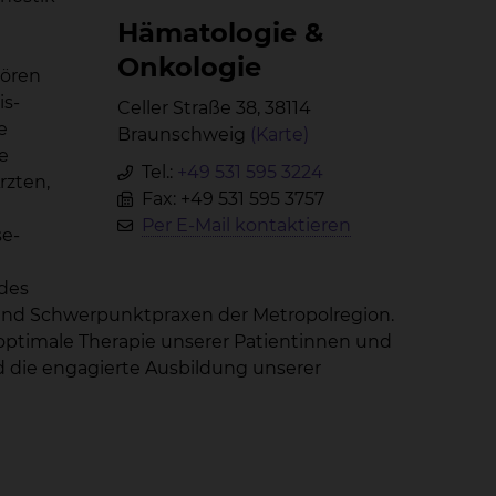
Hä­ma­to­lo­gie &
On­ko­lo­gie
hören
is-
Celler Straße 38, 38114
e
Braunschweig
(Karte)
e
Tel.:
+49 531 595 3224
rzten,
Fax: +49 531 595 3757
Per E-Mail kontaktieren
se-
des
 und Schwerpunktpraxen der Metropolregion.
 optimale Therapie unserer Patientinnen und
nd die engagierte Ausbildung unserer