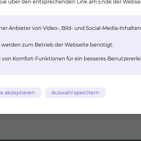
n Sie über den entsprechenden Link am Ende der Websei
er Anbieter von Video-, Bild- und Social-Media-Inhalten
 werden zum Betrieb der Webseite benötigt.
g von Komfort-Funktionen für ein besseres Benutzererle
The­ra­pie von
Hä­ma­to­lo­gi­sches 
e akzeptieren
Auswahl speichern
mor­er­kran­kun­gen
Das Hämatologische Labor b
gesamte spezielle Diagnos
 Diagnose von Krebs werden
hämatologischen Erkrankung
nde Verfahren eingesetzt und
werden täglich Blutbilder 
e Analyse von Zell- und
und differenziert.
beproben durchgeführt.
mehr
mehr