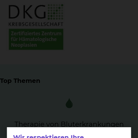
Top Themen
The­ra­pie von Blu­ter­kran­kun­gen
Unser Schwerpunkt ist die Diagnostik und Therapie aller
Wir respektieren Ihre