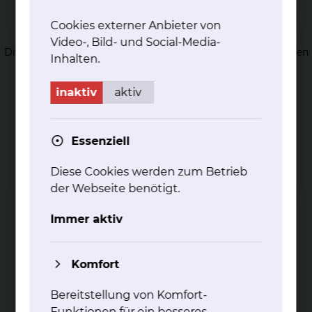
Hä­ma­to­lo­gi­sches La­bor
Cookies externer Anbieter von
Das Hämatologische Labor bietet die gesamte spezielle
Video-, Bild- und Social-Media-
Diagnostik von hämatologischen Erkrankungen an. Es werden
Inhalten.
täglich Blutbilder gemessen und differenziert.
mehr
inaktiv
aktiv
Essenziell
Diese Cookies werden zum Betrieb
der Webseite benötigt.
Pal­lia­tiv-Me­di­zin in der Hä­ma­to­lo­gie
und On­ko­lo­gie
Immer aktiv
Wir beraten Sie gerne zu allen Fragen rund um die
palliativmedizinische Betreuung
Komfort
mehr
Bereitstellung von Komfort-
Funktionen für ein besseres