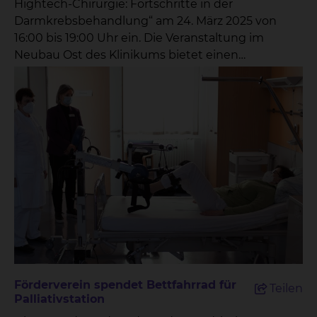
Hightech-Chirurgie: Fortschritte in der
Darmkrebsbehandlung“ am 24. März 2025 von
16:00 bis 19:00 Uhr ein. Die Veranstaltung im
Neubau Ost des Klinikums bietet einen
einzigartigen Einblick in die neuesten
Entwicklungen der Darmkrebsbehandlung und
setzt einen klaren Fokus auf die Bedeutung der
Früherkennung.
Veranstaltungsort:Zentralklinikum Braunschweig,
Neubau Ost,Fichtengrund 1, 38126 Braunschweig
Fachvorträge: 16:15 – 16:45 Uhr: „Darmkrebs
vermeiden und früh erkennen: Vorsorge und
Endoskopie im Fokus“Privatdozentin Dr. Henrike
Lenzen, Chefärztin der Klinik für Gastroenterologie,
Hepatologie, Interventionelle Endoskopie und
Diabetologie 17:00 – 17:30 Uhr: „Medikamentöse
Therapie in der Behandlungsstrategie von
Förderverein spendet Bettfahrrad für
Teilen
Darmtumoren“Prof. Dr. Jürgen Krauter, Chefarzt
Palliativstation
der Klinik für Hämatologie und Onkologie 17:45 –