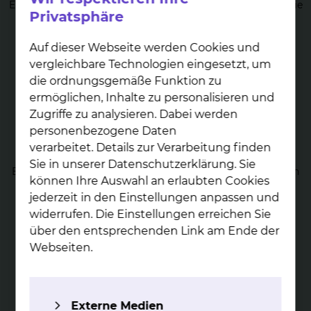
Erkrankungen des Blutes, des lymphatischen Systems sowie
Privatsphäre
aller Tumorerkrankungen.
mehr
Auf dieser Webseite werden Cookies und
vergleichbare Technologien eingesetzt, um
die ordnungsgemäße Funktion zu
ermöglichen, Inhalte zu personalisieren und
Zugriffe zu analysieren. Dabei werden
personenbezogene Daten
The­ra­pie von Tu­mor­er­kran­kun­gen
verarbeitet. Details zur Verarbeitung finden
Sie in unserer Datenschutzerklärung. Sie
Bei der Diagnose von Krebs werden bildgebende Verfahren
können Ihre Auswahl an erlaubten Cookies
eingesetzt und die Analyse von Zell- und Gewebeproben
durchgeführt.
jederzeit in den Einstellungen anpassen und
widerrufen. Die Einstellungen erreichen Sie
mehr
über den entsprechenden Link am Ende der
Webseiten.
Externe Medien