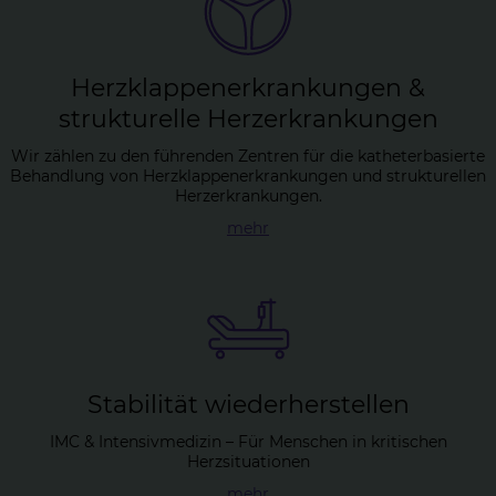
Herz­klap­pen­er­kran­kun­gen &
struk­tu­rel­le Herz­er­kran­kun­gen
Wir zählen zu den führenden Zentren für die katheterbasierte
Behandlung von Herzklappenerkrankungen und strukturellen
Herzerkrankungen.
mehr
Sta­bi­li­tät wie­der­her­stel­len
IMC & Intensivmedizin – Für Menschen in kritischen
Herzsituationen
mehr