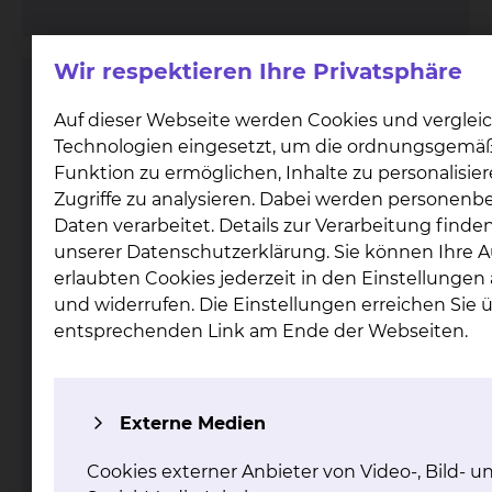
Wir respektieren Ihre Privatsphäre
Elektrophysiologie / Rhythmologie
Auf dieser Webseite werden Cookies und verglei
Technologien eingesetzt, um die ordnungsgemä
Funktion zu ermöglichen, Inhalte zu personalisie
Zugriffe zu analysieren. Dabei werden personen
Daten verarbeitet. Details zur Verarbeitung finden
unserer Datenschutzerklärung. Sie können Ihre 
erlaubten Cookies jederzeit in den Einstellunge
und widerrufen. Die Einstellungen erreichen Sie 
Fichtengrund 1, 38126 Braunschweig
entsprechenden Link am Ende der Webseiten.
Tel.:
+49 531 595 2093
Anmeldung / Ambulanz
Tel.:
+49 531 595 4800
Sekretariat Prof. Antz
Tel.:
+49 531 595 4666
Anrufbeantworter 0-24 Uhr
Fax: +49 531 595 2060
Externe Medien
Per E-Mail kontaktieren
Cookies externer Anbieter von Video-, Bild- u
mehr