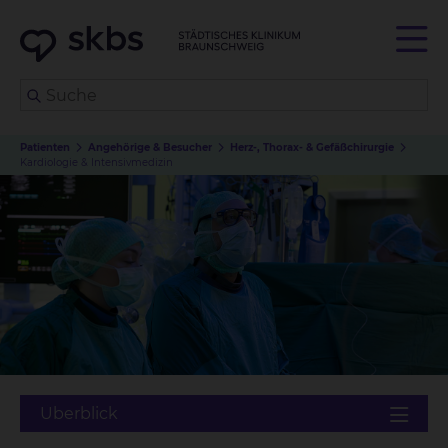
Patienten
Angehörige & Besucher
Herz-, Thorax- & Gefäßchirurgie
Kardiologie & Intensivmedizin