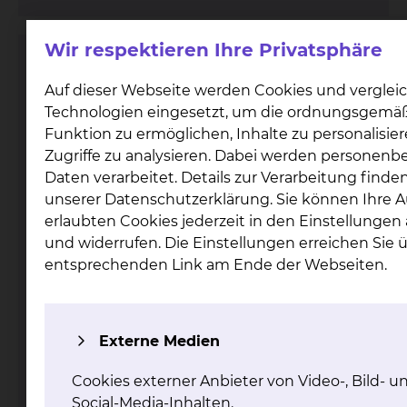
Wir respektieren Ihre Privatsphäre
Elektrophysiologie / Rhythmologie
Auf dieser Webseite werden Cookies und verglei
Technologien eingesetzt, um die ordnungsgemä
Funktion zu ermöglichen, Inhalte zu personalisie
Zugriffe zu analysieren. Dabei werden personen
Daten verarbeitet. Details zur Verarbeitung finden
unserer Datenschutzerklärung. Sie können Ihre 
erlaubten Cookies jederzeit in den Einstellunge
und widerrufen. Die Einstellungen erreichen Sie 
Fichtengrund 1, 38126 Braunschweig
entsprechenden Link am Ende der Webseiten.
Tel.:
+49 531 595 2093
Anmeldung / Ambulanz
Tel.:
+49 531 595 4800
Sekretariat Prof. Antz
Tel.:
+49 531 595 4666
Anrufbeantworter 0-24 Uhr
Fax: +49 531 595 2060
Externe Medien
Per E-Mail kontaktieren
mehr
Cookies externer Anbieter von Video-, Bild- u
Social-Media-Inhalten.