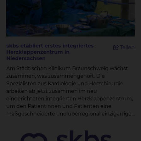
skbs etabliert erstes integriertes
Teilen
Herzklappenzentrum in
Niedersachsen
Am Städtischen Klinikum Braunschweig wächst
zusammen, was zusammengehört. Die
Spezialisten aus Kardiologie und Herzchirurgie
arbeiten ab jetzt zusammen im neu
eingerichteten integrierten Herzklappenzentrum,
um den Patientinnen und Patienten eine
maßgeschneiderte und überregional einzigartige
Versorgung zu ermöglichen. „Damit können wir
unseren Patientinnen und Patienten
ergebnisoffen die modernsten und