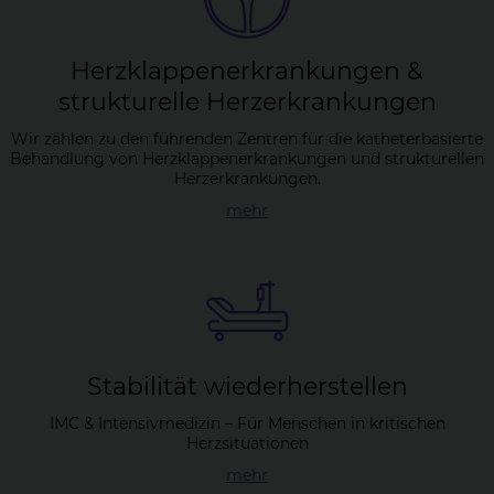
Herz­klap­pen­er­kran­kun­gen &
struk­tu­rel­le Herz­er­kran­kun­gen
Wir zählen zu den führenden Zentren für die katheterbasierte
Behandlung von Herzklappenerkrankungen und strukturellen
Herzerkrankungen.
mehr
Sta­bi­li­tät wie­der­her­stel­len
IMC & Intensivmedizin – Für Menschen in kritischen
Herzsituationen
mehr