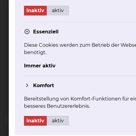
inaktiv
aktiv
Radiologie & Nuklearmedizin
Essenziell
Diese Cookies werden zum Betrieb der Webse
benötigt.
Immer aktiv
Fichtengrund 1, 38126 Braunschweig
Tel.:
+49 531 595 2406
Komfort
Fax: +49 531 595 2696
Per E-Mail kontaktieren
Bereitstellung von Komfort-Funktionen für ei
mehr
besseres Benutzererlebnis.
inaktiv
aktiv
Nephrologie & Blutreinigung