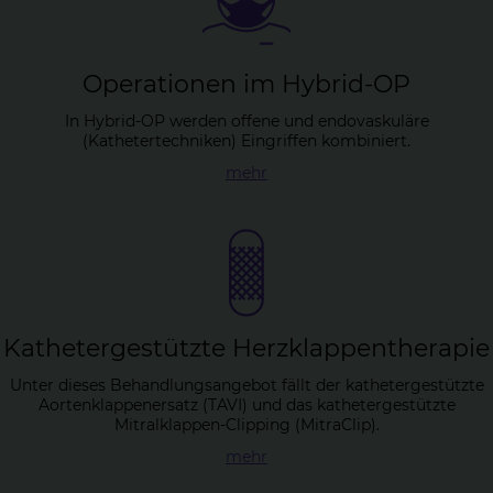
Ope­ra­tio­nen im Hy­brid-OP
In Hybrid-OP werden offene und endovaskuläre
(Kathetertechniken) Eingriffen kombiniert.
mehr
Ka­the­ter­ge­stütz­te Herz­klap­pen­the­ra­pie
Unter dieses Behandlungsangebot fällt der kathetergestützte
Aortenklappenersatz (TAVI) und das kathetergestützte
Mitralklappen-Clipping (MitraClip).
mehr