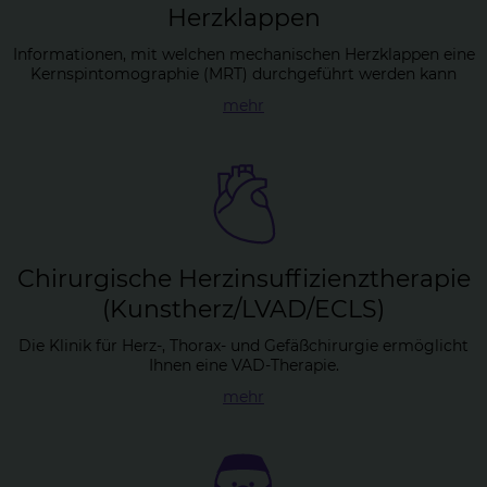
Herz­klap­pen
Informationen, mit welchen mechanischen Herzklappen eine
Kernspintomographie (MRT) durchgeführt werden kann
mehr
Chir­ur­gi­sche Herz­in­suf­fi­zi­enz­the­ra­pie
(Kunst­herz/LVAD/ECLS)
Die Klinik für Herz-, Thorax- und Gefäßchirurgie ermöglicht
Ihnen eine VAD-Therapie.
mehr