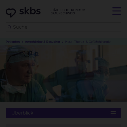
Patienten
Angehörige & Besucher
Herz-, Thorax- & Gefäßchirurgie