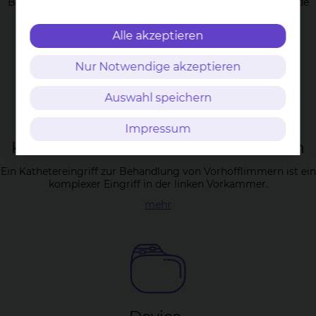
Bei Vorhofflattern handelt es sich um eine schnelle kreisende
Erregung in den Vorkammern.
Alle akzeptieren
mehr
Nur Notwendige akzeptieren
Auswahl speichern
Impressum
Ka­the­tera­b­la­ti­on von Vor­hof­flim­mern
Ein Kathetereingriff zur Behandlung von Vorhofflimmern ist ein
komplexer Eingriff in der linken Vorkammer.
mehr