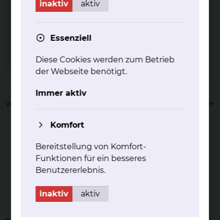
inaktiv
aktiv
Essenziell
Diese Cookies werden zum Betrieb
Ka­the­tera­b­la­ti­on von ven­tri­ku­lären
der Webseite benötigt.
Ex­tra­sys­to­len (VES)
Immer aktiv
Ventrikuläre Extrasystolen (VES) sind Fehlzündungen aus der
Herzkammer.
Komfort
mehr
Bereitstellung von Komfort-
Funktionen für ein besseres
Benutzererlebnis.
inaktiv
aktiv
Ka­the­tera­b­la­ti­on von Vor­hoff­lat­tern