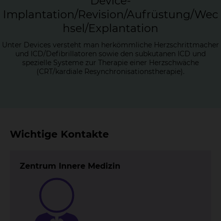
De­vice-
Im­plan­ta­ti­on/Re­vi­si­on/Auf­rüs­tung/Wec
h­sel/Ex­plan­ta­ti­on
Unter Devices versteht man herkömmliche Herzschrittmacher
und ICD/Defibrillatoren sowie den subkutanen ICD und
spezielle Systeme zur Therapie einer Herzschwäche
(CRT/kardiale Resynchronisationstherapie).
Wichtige Kontakte
Zentrum Innere Medizin