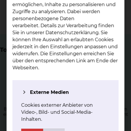
248
ermöglichen, Inhalte zu personalisieren und
Zugriffe zu analysieren. Dabei werden
personenbezogene Daten
Devices in 2025
verarbeitet. Details zur Verarbeitung finden
Sie in unserer Datenschutzerklärung. Sie
können Ihre Auswahl an erlaubten Cookies
jederzeit in den Einstellungen anpassen und
Top Themen
widerrufen. Die Einstellungen erreichen Sie
über den entsprechenden Link am Ende der
Webseiten.
Ka­the­tera­b­la­ti­on von
Externe Medien
su­pra­ven­tri­ku­lären Tachy­kar­di­en
Cookies externer Anbieter von
Bei einer supraventrikulären Tachykardie handelt es sich um
Video-, Bild- und Social-Media-
eine Vorkammer-Rhythmusstörung, die normalerweise nicht
Inhalten.
lebensgefährlich ist, aber sehr unangenehm sein kann.
mehr