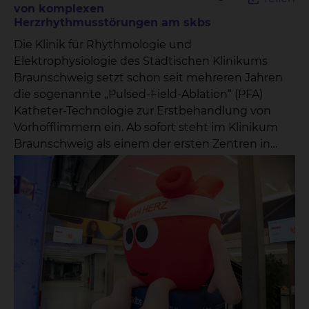
von komplexen
Herzrhythmusstörungen am skbs
Die Klinik für Rhythmologie und
Elektrophysiologie des Städtischen Klinikums
Braunschweig setzt schon seit mehreren Jahren
die sogenannte „Pulsed-Field-Ablation“ (PFA)
Katheter-Technologie zur Erstbehandlung von
Vorhofflimmern ein. Ab sofort steht im Klinikum
Braunschweig als einem der ersten Zentren in
Deutschland und als erstem Krankenhaus in
Niedersachsen auch eine neue Generation der
PFA Technologie zur Behandlung von
Herzrhythmusstörungen zur Verfügung. Die
neuen Katheter erlauben jetzt die fokale Abgabe
von PFA und/oder Hochfrequenzstrom, um ganz
gezielt Herzrhythmusstörungen zu behandeln
und, wenn notwendig, auch Areale auszuschalten,
die tiefer in der Herzmuskulatur oder in