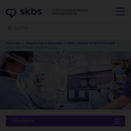
Patienten
Angehörige & Besucher
Herz-, Thorax- & Gefäßchirurgie
Elektrophysiologie / Rhythmologie