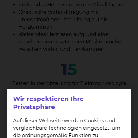
Kreisendes Herzrasen um die Mitralklappe
Chaotische Vorhof-Erregung mit
unregelmäßiger Überleitung auf die
Herzkammern
Kreisendes Herzrasen aufgrund einer
angeborenen zusätzlichen Muskelbrücke
zwischen Vorhof und Herzkammer
15
Betten in der Abteilung für Elektrophysiologie
Wir respektieren Ihre
852
Privatsphäre
Auf dieser Webseite werden Cookies und
Ablationen im Jahr 2025
vergleichbare Technologien eingesetzt, um
die ordnungsgemäße Funktion zu