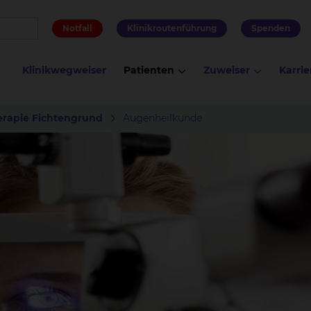
Notfall
Klinikroutenführung
Spenden
Klinikwegweiser
Patienten
Zuweiser
Karrie
erapie Fichtengrund
Augenheilkunde