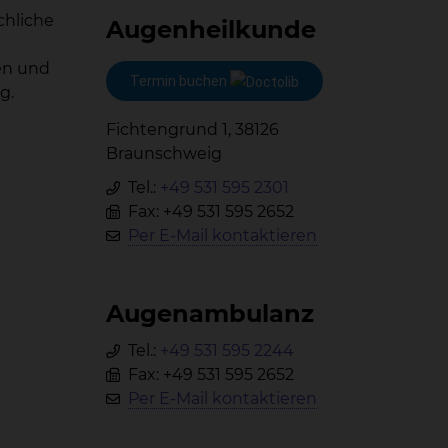
chliche
Au­gen­heil­kun­de
en und
Termin buchen
g.
Fichtengrund 1, 38126
Braunschweig
Tel.:
+49 531 595 2301
Fax: +49 531 595 2652
Per E-Mail kontaktieren
Au­gen­am­bu­lanz
Tel.:
+49 531 595 2244
Fax: +49 531 595 2652
Per E-Mail kontaktieren