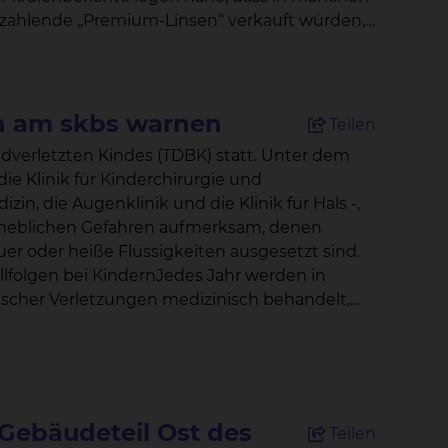
bezahlende „Premium-Linsen“ verkauft würden,
hankiewitz trat dort als
r antwortet er auf die
führte Operation, denn jeder Mensch erleidet
iken am skbs warnen
Teilen
t so die
die Klinik für Kinderchirurgie und
ärt Dr. Chankiewitz. Ein
zin, die Augenklinik und die Klinik für Hals -,
bhilfe zu schaffen: Dabei werden die getrübten
erheblichen Gefahren aufmerksam, denen
Durch ständige Innovation
er oder heiße Flüssigkeiten ausgesetzt sind.
komplikationsarmer, sicherer und optisch
lfolgen bei KindernJedes Jahr werden in
cher Verletzungen medizinisch behandelt,
von künstlicher Linse bei der Operation
rgie und Kinderurologie die spezialisierte
nde besonders häufig durch Feuerwerk,
 sodass solche Effekte verhindert werden.
igkeiten hervorgerufen werden.
bernommen, asphärische Linsen eigentlich
 Verletzungen überhaupt und können
Gebäudeteil Ost des
Teilen
on ist deshalb ein