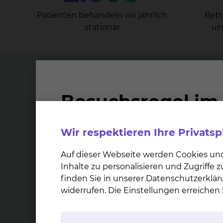
Patienten behandeln wir jährlich
Bett
stationär
un
Top Themen
Wir respektieren Ihre Privats
Dia­gnos­tik und
Auf dieser Webseite werden Cookies un
Inhalte zu personalisieren und Zugriffe
Be­hand­lung bei Grau­em
Be­ha
finden Sie in unserer Datenschutzerklär
Star
widerrufen. Die Einstellungen erreiche
Der Graue Star (Katarakt) ist eine
Der Grün
Trübung der Augenlinse, die verstärkt
ein
ab dem 50. Lebensjahr auftritt.
fortg