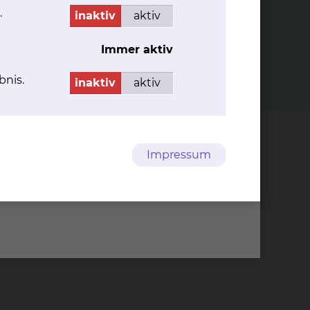
Zwischen den beiden Schichten
.
sammelt sich Flüssigkeit und die
inaktiv
aktiv
abgelöste Netzhaut wölbt sich in den
Augapfel hinein.
Immer aktiv
mehr
bnis.
inaktiv
aktiv
Impressum
grund 1, 38126 Braunschweig
49 531 595 2349