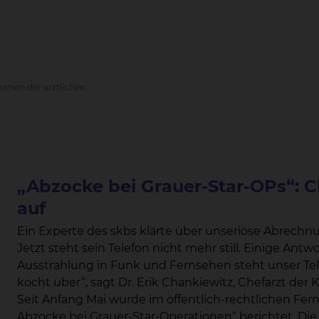
umen der ärztlichen
„Abzocke bei Grauer-Star-OPs“: Ch
auf
Ein Experte des skbs klärte über unseriöse Abrechnu
Jetzt steht sein Telefon nicht mehr still. Einige Antworten auf die wichtigsten Fragen. „Seit der
Ausstrahlung in Funk und Fernsehen steht unser Tele
kocht über“, sagt Dr. Erik Chankiewitz, Chefarzt der Klinik für Augenheilkunde am skbs. Der Grund:
Seit Anfang Mai wurde im öffentlich-rechtlichen F
Abzocke bei Grauer-Star-Operationen“ berichtet. Die Medienberichte legen nahe, dass in manchen