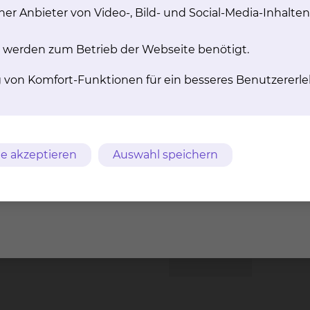
ellen der Netzhaut und den
er Anbieter von Video-, Bild- und Social-Media-Inhalten
Sehnerv schädigt.
mehr
mehr
 werden zum Betrieb der Webseite benötigt.
g von Komfort-Funktionen für ein besseres Benutzererle
e akzeptieren
Auswahl speichern
Sehschule/Orthoptik
schweig
Fichten
Tel.:
+