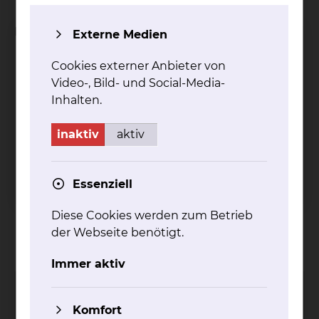
Diagnostischer Bereich mit
Externe Medien
EKG
Cookies externer Anbieter von
Sonographie
Video-, Bild- und Social-Media-
Punktionen
Inhalten.
LZ RR
LZ EKG
inaktiv
aktiv
Blutgasanalysen
Lungenfunktionen
Blutentnahmen
Essenziell
prä- und poststationäre Besuche
Diese Cookies werden zum Betrieb
Kontakt
Impressum
AVB
Datenschutz
der Webseite benötigt.
Bildnachweise
Entgelttransparenz
Cookie Einstellungen
Immer aktiv
Komfort