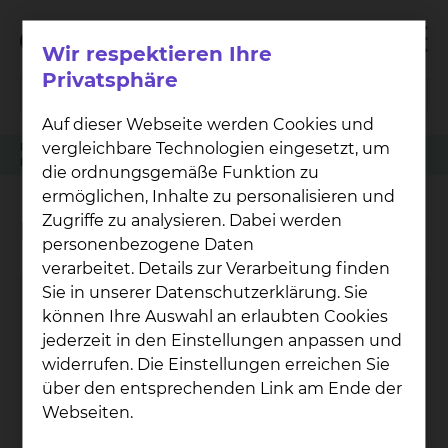
Wir respektieren Ihre
Privatsphäre
Auf dieser Webseite werden Cookies und
vergleichbare Technologien eingesetzt, um
Patienten
Angehörige & Besucher
Mund-, Kiefer- & Plastische Gesichtschirurgie
MHO Diagnostik
die ordnungsgemäße Funktion zu
ermöglichen, Inhalte zu personalisieren und
Zugriffe zu analysieren. Dabei werden
MHO Diagnostik
personenbezogene Daten
verarbeitet. Details zur Verarbeitung finden
Sie in unserer Datenschutzerklärung. Sie
Ute Nar­a­jek
können Ihre Auswahl an erlaubten Cookies
jederzeit in den Einstellungen anpassen und
Celler Straße 38, 38114 Braunschweig
widerrufen. Die Einstellungen erreichen Sie
Tel.:
+49 531 595 3108
über den entsprechenden Link am Ende der
Per E-Mail kontaktieren
Webseiten.