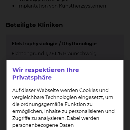
Implantation von Kunstherzsystemen
Beteiligte Kliniken
Elektrophysiologie / Rhythmologie
Fichtengrund 1, 38126 Braunschweig
Tel.:
+49 531 595 2093
Anmeldung / Ambulanz
Wir respektieren Ihre
Tel.:
+49 531 595 4800
Sekretariat Prof. Antz
Tel.:
+49 531 595 4666
Anrufbeantworter 0-24 Uhr
Privatsphäre
Fax: +49 531 595 2060
Per E-Mail kontaktieren
Auf dieser Webseite werden Cookies und
mehr
vergleichbare Technologien eingesetzt, um
die ordnungsgemäße Funktion zu
ermöglichen, Inhalte zu personalisieren und
Zugriffe zu analysieren. Dabei werden
Herz-, Thorax- & Gefäßchirurgie
personenbezogene Daten