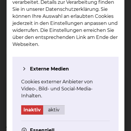
verarbeitet. Details zur Verarbeitung finden
Fichtengrund 1, 38126 Braunschweig
Sie in unserer Datenschutzerklärung. Sie
Tel.:
+49 531 595 2213
können Ihre Auswahl an erlaubten Cookies
Fax: +49 531 595 2658
jederzeit in den Einstellungen anpassen und
Per E-Mail kontaktieren
widerrufen. Die Einstellungen erreichen Sie
mehr
über den entsprechenden Link am Ende der
Webseiten.
Kardiologie & Intensivmedizin
Externe Medien
Fichtengrund 1, 38126 Braunschweig
Cookies externer Anbieter von
Tel.:
+49 531 595 2252
Fax: +49 531 595 2654
Video-, Bild- und Social-Media-
Inhalten.
mehr
inaktiv
aktiv
Aktuelles
Essenziell