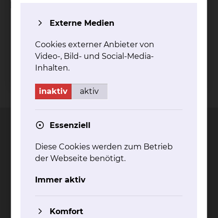
Fachgebiete
Externe Medien
Orthopädie
Unfallchirurgie
Cookies externer Anbieter von
Video-, Bild- und Social-Media-
Inhalten.
Kontakt
Impressum
AVB
Datenschutz
inaktiv
aktiv
Bildnachweise
Entgelttransparenz
Cookie Einstellungen
Essenziell
Diese Cookies werden zum Betrieb
der Webseite benötigt.
Städtisches Klinikum
Braunschweig gGmbH
Immer aktiv
Freisestr. 9/10
38118 Braunschweig
Komfort