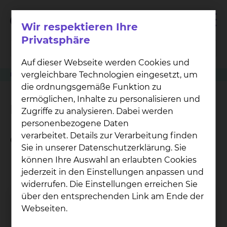
Wir respektieren Ihre
Privatsphäre
Auf dieser Webseite werden Cookies und
vergleichbare Technologien eingesetzt, um
Patienten
Angehörige & Besucher
Orthopädie
Dr. Felix Wolff
die ordnungsgemäße Funktion zu
ermöglichen, Inhalte zu personalisieren und
Dr. Felix Wolff
Zugriffe zu analysieren. Dabei werden
personenbezogene Daten
verarbeitet. Details zur Verarbeitung finden
Qualifikation
Sie in unserer Datenschutzerklärung. Sie
können Ihre Auswahl an erlaubten Cookies
Oberarzt
jederzeit in den Einstellungen anpassen und
Facharzt für Orthopädie und Unfallchirurgie
widerrufen. Die Einstellungen erreichen Sie
Physikalische Medizin
über den entsprechenden Link am Ende der
ATLS-Provider
Webseiten.