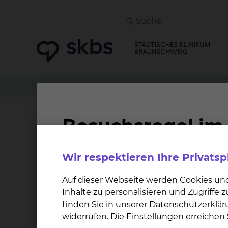
Patienten
Angehörige & Besucher
Betriebs
Kindertagesstätte am 
Wir respektieren Ihre Privats
Überblick
Serviceangebot
Auf dieser Webseite werden Cookies un
Inhalte zu personalisieren und Zugriffe
Die Kindertagesstätte liegt zentral am größten
finden Sie in unserer Datenschutzerklär
Außengelände. Dort können die Kinder an der 
widerrufen. Die Einstellungen erreiche
saniert. Insgesamt stehen über 450 m² für di