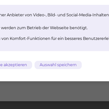
kraum, in dem die Kinder auch drinnen viel Platz ha
ebote gehören zum pädagogischen Konzept der Tagesst
er Anbieter von Video-, Bild- und Social-Media-Inhalten
 werden zum Betrieb der Webseite benötigt.
g von Komfort-Funktionen für ein besseres Benutzererle
e akzeptieren
Auswahl speichern