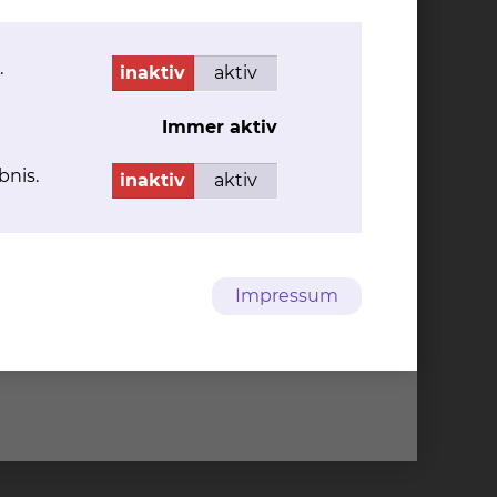
ben. Auch Bewegungselemente sowie
ätte.
.
inaktiv
aktiv
Immer aktiv
bnis.
inaktiv
aktiv
Impressum