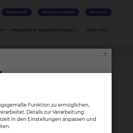
Blutspende
Innovationsportal
Besucher
re
Aktuelles & Veranstaltungen
Über uns
hweig
ungsgemäße Funktion zu ermöglichen,
rarbeitet. Details zur Verarbeitung
d verfügt über ein über 1.000 m² großes
rzeit in den Einstellungen anpassen und
nd von einem Architektenbüro geplant und neu
ten.
igenen Gruppenbereich, eine Küche und einen