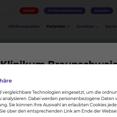
Notfall
Klinikroutenführung
Spenden
Klinikwegweiser
Patienten
Zuweiser
Karrie
kinder
tagesstätte
Kindertagesstätte am Klinikum Braunsc
Klinikum Braunschweig
phäre
d vergleichbare Technologien eingesetzt, um die ordn
 zu analysieren. Dabei werden personenbezogene Daten ve
 Standort des Klinikums in der Salz­dah­lumer Straße un
ung. Sie können Ihre Auswahl an erlaubten Cookies jede
frischen Luft spielen und klettern. Die Innenräume si
n Sie über den entsprechenden Link am Ende der Websei
e Kleinen zur Verfügung. Jede Gruppe hat somit ihren e