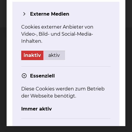
Externe Medien
Kontakt
Impressum
AVB
Datenschutz
Bildnachweise
Entgelttransparenz
Cookie Einstellungen
Cookies externer Anbieter von
Video-, Bild- und Social-Media-
Inhalten.
inaktiv
aktiv
Städtisches Klinikum
Braunschweig gGmbH
Essenziell
Freisestr. 9/10
38118 Braunschweig
Diese Cookies werden zum Betrieb
Tel.: 0531/595-0
der Webseite benötigt.
Fax: 0531/595-1322
Immer aktiv
info@klinikum-braunschweig.de
www.klinikum-braunschweig.de
Komfort