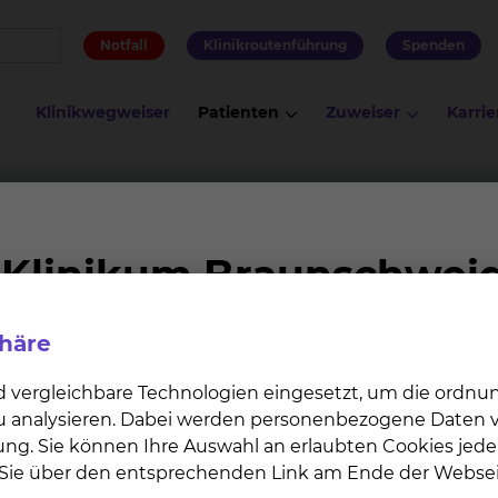
Notfall
Klinikroutenführung
Spenden
Klinikwegweiser
Patienten
Zuweiser
Karrie
ilkunde
Frauenarztpraxis Dr. Ralf Dieckhoff
lf Dieckhoff
phäre
d vergleichbare Technologien eingesetzt, um die ordn
 zu analysieren. Dabei werden personenbezogene Daten ve
ung. Sie können Ihre Auswahl an erlaubten Cookies jede
n Sie über den entsprechenden Link am Ende der Websei