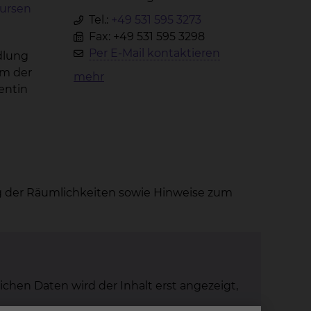
ursen
Tel.:
+49 531 595 3273
Fax: +49 531 595 3298
Per E-Mail kontaktieren
dlung
am der
mehr
entin
lung der Räumlichkeiten sowie Hinweise zum
ichen Daten wird der Inhalt erst angezeigt,