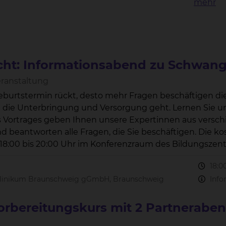
mehr
ht: Informationsabend zu Schwang
eranstaltung
eburtstermin rückt, desto mehr Fragen beschäftigen d
ngung und Versorgung geht. Lernen Sie unsere Geburtsklinik und das Team kennen.
Vortrages geben Ihnen unsere Expertinnen aus verschie
rten alle Fragen, die Sie beschäftigen. Die kostenfreien Veranstaltungen findet am
tatt.
18:0
Klinikum Braunschweig gGmbH, Braunschweig
Info
orbereitungskurs mit 2 Partnerabe