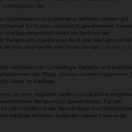
und begleiten Sie:
eine Geburtswanne und alternative Verfahren stehen auf
cherheit für Mutter und Kind ist gewährleistet. Unser
ngen und Spezialsprechstunden ein Zentrum der
d Therapie am ungeborenen Kind über die Geburtshilfe 
der Frau und Familie. Hier finden Sie das
Dokument zu
den Fachbereichen Gynäkologie, Pädiatrie und Anästhes
tarbeiterinnen der Pflege und von unseren Hebammen. 
ich direkt im Kreißsaal.
trum, um eine möglichst sanfte und natürliche Begleitu
medizinischen Betreuung zu gewährleisten. Für das
k für Geburtshilfe mit der Neonatologie und Pädiatrische
t dem Kreißsaal befinden. Außerdem besteht eine enge