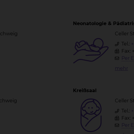
Neonatologie & Pädiatri
nschweig
Celler 
Tel.:
+
Fax: 
Per E
mehr
Kreißsaal
schweig
Celler 
Tel.:
+
Fax: 
Per E