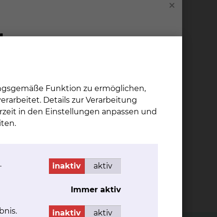
ungsgemäße Funktion zu ermöglichen,
rarbeitet. Details zur Verarbeitung
rzeit in den Einstellungen anpassen und
ten.
5
Kreißsäle und 73 vollstationäre Betten
.
inaktiv
aktiv
Immer aktiv
bnis.
inaktiv
aktiv