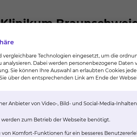
n
Cookie-Einstellungen
en an uns wenden
phäre
d vergleichbare Technologien eingesetzt, um die ordn
 zu analysieren. Dabei werden personenbezogene Daten ve
ung. Sie können Ihre Auswahl an erlaubten Cookies jede
n Sie über den entsprechenden Link am Ende der Websei
> 2.100
Kinder pro Jahr erblicken das Licht der Welt in
er Anbieter von Video-, Bild- und Social-Media-Inhalten
der Frauenklinik an der Celler Straße
 werden zum Betrieb der Webseite benötigt.
g von Komfort-Funktionen für ein besseres Benutzererle