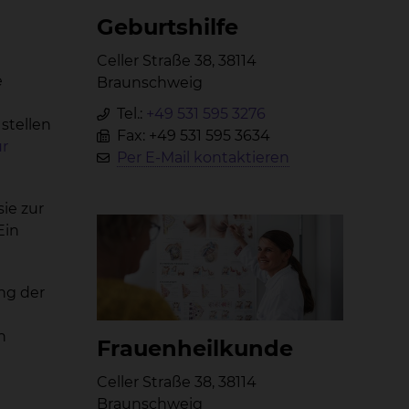
Ge­burts­hil­fe
Celler Straße 38, 38114
e
Braunschweig
Tel.:
+49 531 595 3276
stellen
Fax: +49 531 595 3634
r
Per E-Mail kontaktieren
ie zur
Ein
ng der
n
Frau­en­heil­kun­de
Celler Straße 38, 38114
Braunschweig