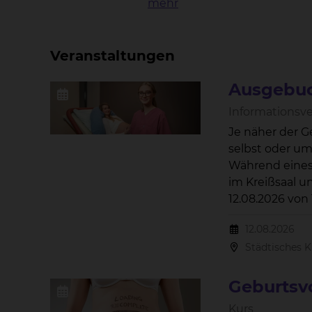
mehr
Veranstaltungen
Ausgebuc
Informationsv
Je näher der G
selbst oder um die Unterbri
Während eines 
im Kreißsaal und beantwo
12.08.2026 von 18:00 bis 20:00 Uhr im Konferenzraum des Bildungszentrum in der Naumburgstraße 15, 38124
Braunschweig s
12.08.2026
Städtisches 
Geburtsv
Kurs