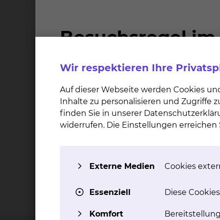
Cookie-Option
'Externe Medien'
akzeptiere
Sie können sich u.a. bei den folgenden Them
Wir respektieren Ihre Privats
Schwangerschaft
Auf dieser Webseite werden Cookies un
Risikoschwangerschaft
Inhalte zu personalisieren und Zugriffe
Geburtsvorbereitung
finden Sie in unserer Datenschutzerklär
widerrufen. Die Einstellungen erreiche
> 2.000
Schwangere werden jährlich vor, während
Externe Medien
Cookies extern
und nach ihrer Geburt in unserer Klinik
versorgt
Essenziell
Diese Cookies
Komfort
Bereitstellun