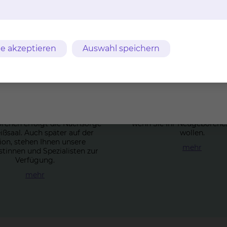
e akzeptieren
Auswahl speichern
ach der Ge­burt
Still­be­ra­tung
kt nach der Geburt Ihres
Wir unterstützen Sie mit Rat
enen erfolgt die Nachsorge
wenn Sie Ihr Neugeborenes 
ißsaal. Auch später auf der
wollen.
ion, stehen Ihnen unsere
mehr
stinnen und Spezialisten zur
Verfügung.
mehr