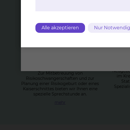
Top Themen
Alle akzeptieren
Nur Notwendig
Ri­si­ko­sprech­stun­de -
N
Ge­burts­hil­fe
Dire
Neugebor
Zur Mitbetreuung von
im Kre
Risikoschwangerschaften und zur
Stat
Planung einer Risikogeburt oder eines
Speziali
Kaiserschnittes bieten wir Ihnen eine
spezielle Sprechstunde an.
mehr