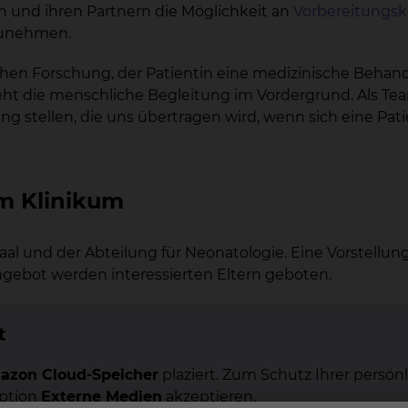
n und ihren Partnern die Möglichkeit an
Vorbereitungsk
zunehmen.
schen Forschung, der Patientin eine medizinische Behan
ht die menschliche Begleitung im Vordergrund. Als Te
g stellen, die uns übertragen wird, wenn sich eine Pati
im Klinikum
ßsaal und der Abteilung für Neonatologie. Eine Vorstel
gebot werden interessierten Eltern geboten.
t
azon Cloud-Speicher
plaziert. Zum Schutz Ihrer persönl
Option
Externe Medien
akzeptieren.