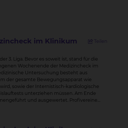
izincheck im Klinikum
Teilen
and für die
gangenen Wochenende der Medizincheck im
ird, sowie der Internistisch-kardiologische
auftests unterziehen müssen. Am Ende
rt und ausgewertet. Profivereine
rlichen Nachweis der Sporttauglichkeit der
ler die Erlaubnis, auf dem Platz aufzulaufen.
eben den Spielern die nötige Sicherheit, mit
wortliche Mannschaftsarzt Florian Brand, aus