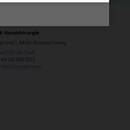
 & Handchirurgie
grund 1, 38126 Braunschweig
49 531 595 1248
+49 531 595 1723
-Mail kontaktieren