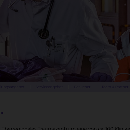
lungsangebot
Serviceangebot
Besucher
Team & Partner
.
rtes, überregionales Traumazentrum eine von ca. 100 Klinik