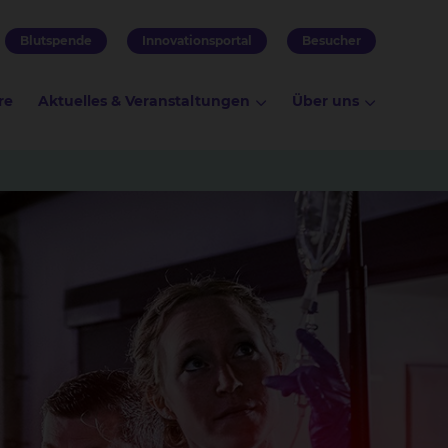
Blutspende
Innovationsportal
Besucher
re
Aktuelles & Veranstaltungen
Über uns