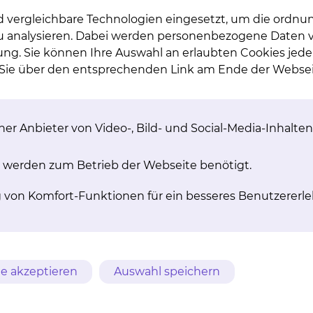
d vergleichbare Technologien eingesetzt, um die ordn
 zu analysieren. Dabei werden personenbezogene Daten ve
ung. Sie können Ihre Auswahl an erlaubten Cookies jede
n Sie über den entsprechenden Link am Ende der Websei
er­let­zen­ver­sor­gung
Kom­pli­ka­ti­ons­ma­
 Po­ly­t­rau­ma
er Anbieter von Video-, Bild- und Social-Media-Inhalten
Infektion, Fehlstellung, Hei
auf besonders schwere und
mehr
Verletzungen spezialisiert und
 werden zum Betrieb der Webseite benötigt.
hster Versorgungsstufe
akkreditiert.
g von Komfort-Funktionen für ein besseres Benutzererle
mehr
e akzeptieren
Auswahl speichern