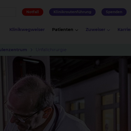
Notfall
Klinikroutenführung
Spenden
Klinikwegweiser
Patienten
Zuweiser
Karrie
ulenzentrum
Unfallchirurgie