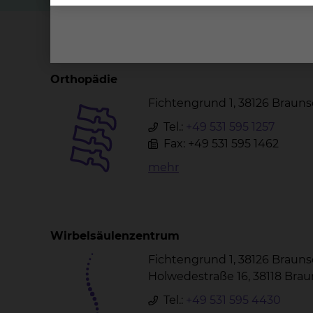
Wichtige Kontakte
Orthopädie
Fichtengrund 1, 38126 Braun
Tel.:
+49 531 595 1257
Fax: +49 531 595 1462
mehr
Wirbelsäulenzentrum
Fichtengrund 1, 38126 Braun
Holwedestraße 16, 38118 Bra
Tel.:
+49 531 595 4430