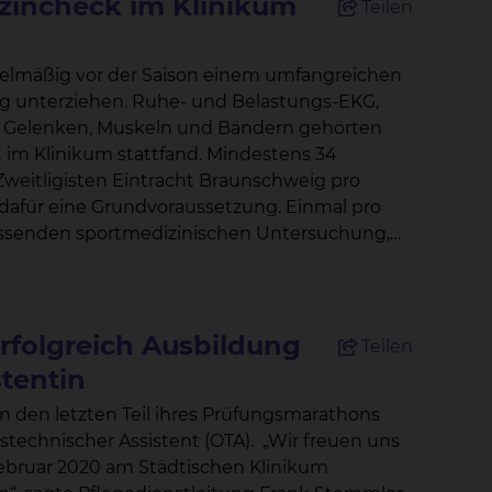
izincheck im Klinikum
Teilen
egelmäßig vor der Saison einem umfangreichen
sive Kontakt mit den
 und Belastungs-EKG,
n Gelenken, Muskeln und Bändern gehörten
istungssport ausgeschlossen werden", sagt er.
um stattfand. Mindestens 34
r Saison an. „Auf dem Platz ist gerade der
-Zweitligisten Eintracht Braunschweig pro
hen Belastungs-spitzen im Rahmen der Sprints
r eine Grundvoraussetzung. Einmal pro
fassenden sportmedizinischen Untersuchung,
l ausschöpfen“, führt Prof. Dr. Matthias
ms Braunschweig durchgeführt wird. Der
iel des dänischen
, dass auch junge Sportler nicht vor bösartigen
der Spieler analysiert wird, sowie der
r sich vor allem Herz- und Kreislauftests
rfolgreich Ausbildung
Teilen
n Prinzipien „Sicher ist sicher“ und „Vorbeugen
tentin
n den letzten Teil ihres Prüfungsmarathons
vorlegen – erst dann erhält der Spieler die
llenwert, den die Sportmedizin im Klinikum
r Assistent (OTA). „Wir freuen uns
r.
Februar 2020 am Städtischen Klinikum
eig als verantwortlicher Mannschaftsarzt seit