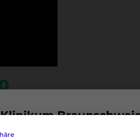
00
handelt
Stunden durchgängig a
bestmögliche Notfallvers
phäre