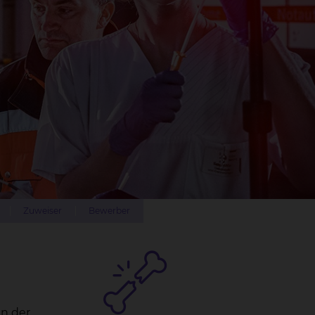
Zuweiser
Bewerber
en der