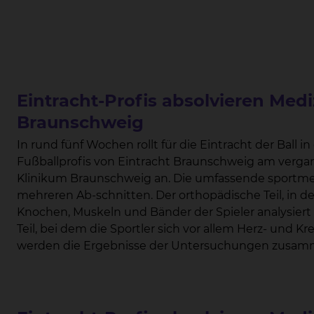
Eintracht-Profis absolvieren Med
Braunschweig
In rund fünf Wochen rollt für die Eintracht der Ball in der 3. Liga. Bevor es soweit ist, st
Fußballprofis von Eintracht Braunschweig am ver
Klinikum Braunschweig an. Die umfassende sportmedizinische Untersuchung besteht aus
mehreren Ab-schnitten. Der orthopädische Teil, in dem der gesamte Bewegungsapparat wie
Knochen, Muskeln und Bänder der Spieler analysiert w
Teil, bei dem die Sportler sich vor allem Herz- und Kreisl
werden die Ergebnisse der Untersuchungen zusammengefüh
müssen dem Deutschen Fußball-Bund (DFB) einen jäh
einzelnen Spieler vorlegen – erst dann erhält der Spie
„Diese Untersuchungen sind sehr wichtig, denn sie g
vollem Einsatz trainieren zu dürfen“, sagt der verant