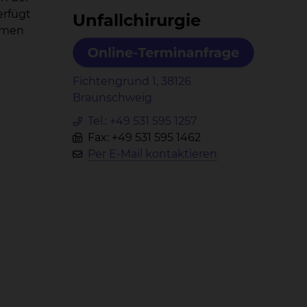
erfügt
Un­fall­chir­ur­gie
ahmen
Fichtengrund 1, 38126
Braunschweig
Tel.:
+49 531 595 1257
Fax: +49 531 595 1462
Per E-Mail kontaktieren