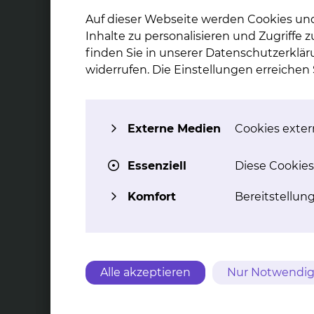
Top Themen
Auf dieser Webseite werden Cookies un
Inhalte zu personalisieren und Zugriffe
finden Sie in unserer Datenschutzerklär
widerrufen. Die Einstellungen erreiche
Un­fäl­le im Rah­men der
Schwerst­v
ge­setz­li­chen
/
Externe Medien
Cookies extern
Un­fall­ver­si­che­rung
Wir sind 
(Ar­beits- und
komplizierte 
Essenziell
Diese Cookies
auf höc
Schul­un­fäl­le)
Komfort
Bereitstellun
Die gesetzliche
Unfallversicherung kategorisiert
Verletzungen in verschiedene
Schweregrade
(Schwerverletztenartenverfahren).
Alle akzeptieren
Nur Notwendig
mehr