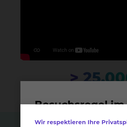
> 25.0
Notfälle werden pro Jahr be
Wir respektieren Ihre Privats