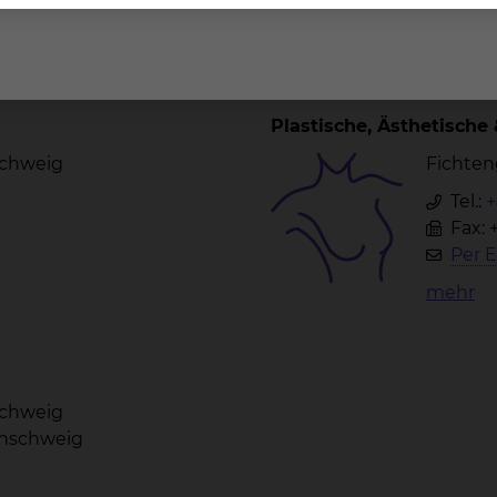
Plastische, Ästhetische
schweig
Fichten
Tel.:
+
Fax: 
Per E
mehr
schweig
unschweig