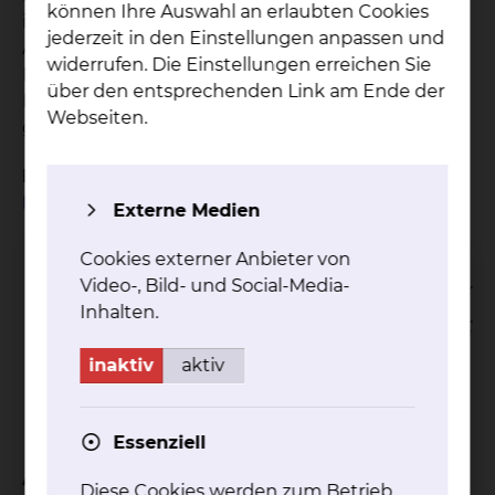
können Ihre Auswahl an erlaubten Cookies
individuell notwendige Diagnostik. Eine enge
jederzeit in den Einstellungen anpassen und
Absprache mit Ihrer Hausärztin bzw. Ihrem
widerrufen. Die Einstellungen erreichen Sie
Hausarzt und den ambulant mitbehandelnden
über den entsprechenden Link am Ende der
Fachärztinnen und Fachärzten ist dabei stets
Webseiten.
gewährleistet.
Hier finden Sie weitere Informationen zur
Lungentumorkonferenz.
Externe Medien
Cookies externer Anbieter von
Video-, Bild- und Social-Media-
Inhalten.
inaktiv
aktiv
Essenziell
Aktuelles
Diese Cookies werden zum Betrieb