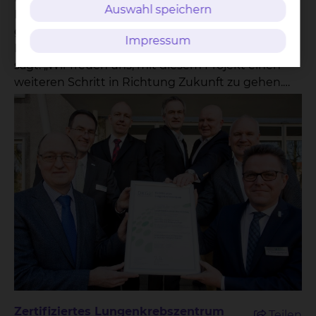
Auswahl speichern
Lungenklinik an der Salzdahlumer Straße fertig
gestellt war. Jetzt wird sie in Betrieb genommen.
Impressum
Klinikum-Geschäftsführer Dr. Andreas Goepfert
sagt: „Wir freuen uns, mit diesem Projekt einen
weiteren Schritt in Richtung Zukunft zu gehen.
Die neue Lungenklinik ist ein wichtiger
Meilenstein auf dem Weg zur Zentralklinik.“ Der
Umzug von der Kinderklinik werde jedoch –
aufgrund der aktuellen Situation – in den Herbst
verschoben. Dr. Goepfert betont: „Die obere Etage
des Gebäudes wird bis auf Weiteres für alle
Eventualitäten freigehalten.“ In den zwei unteren
Ebenen eröffnet hingegen die Lungenklinik nach
nur einem Tag Umzugszeit. Neben der
pneumologischen Ambulanz befindet sich im
Erdgeschoss unter anderem eine dezentrale
Bronchoskopieabteilung mit zwei modernen
Endoskopieräumen. Darüber hinaus werden zwei
Zertifiziertes Lungenkrebszentrum
Teilen