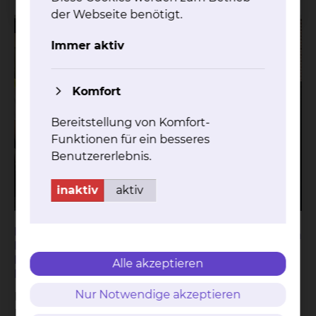
der Webseite benötigt.
Immer aktiv
Komfort
Bereitstellung von Komfort-
Funktionen für ein besseres
Benutzererlebnis.
inaktiv
aktiv
Klinikum Braunschweig: Neue
Teilen
Lungenklinik eröffnet nach Rekord-
Bauzeit – Umzug der Kinderklinik auf
Alle akzeptieren
Herbst verschoben
Nur Notwendige akzeptieren
Es war ein Bauprozess in Rekordzeit: Nur 13
Monate hat es gedauert, bis die neue