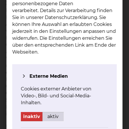
Jedes Jahr erkranken ca. 50.000 Frauen in
personenbezogene Daten
Deutschland neu an Brustkrebs. Für die
verarbeitet. Details zur Verarbeitung finden
Betroffenen bringt dies eine fundamentale
Sie in unserer Datenschutzerklärung. Sie
Änderung ihrer Lebensumstände mit sich. Sie
können Ihre Auswahl an erlaubten Cookies
werden aus ihrem bisherigen Alltag
jederzeit in den Einstellungen anpassen und
herausgerissen und müssen sich mit Operation,
widerrufen. Die Einstellungen erreichen Sie
Chemotherapie und vielem mehr
über den entsprechenden Link am Ende der
auseinandersetzen. An wen soll ich mich wenden?
Webseiten.
Wo werde ich gut behandelt? Auch solche Fragen
rücken in den Vordergrund. Um den Patientinnen
die Orientierung zu erleichtern, vergeben die
Externe Medien
Deutsche Krebsgesellschaft und die Deutsche
Gesellschaft für Senologie das
Cookies externer Anbieter von
Gütesiegel "Zertifiziertes Brustzentrum". Seit
Video-, Bild- und Social-Media-
September 2005 ist das Brustzentrum des
Inhalten.
Klinikums eines von 11 zertifizierten Brustzentren
in Niedersachsen.
inaktiv
aktiv
Um unseren Patientinnen die bestmögliche