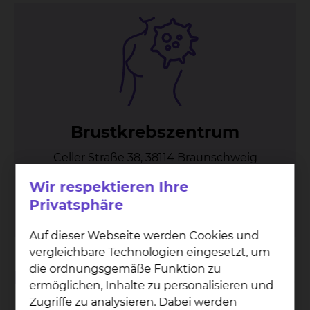
Brust­krebs­zen­trum
Celler Straße 38, 38114 Braunschweig
Tel.:
+49 531 595 3707
Wir respektieren Ihre
Fax: +49 531 595 3751
Privatsphäre
Per E-Mail kontaktieren
Auf dieser Webseite werden Cookies und
vergleichbare Technologien eingesetzt, um
die ordnungsgemäße Funktion zu
Einfühlsam und kompetent.
ermöglichen, Inhalte zu personalisieren und
Zugriffe zu analysieren. Dabei werden