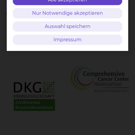
Tumorkonferenz des Brustzentrums und des
gynäkologischen Krebszentrums
.
Nur Notwendige akzeptieren
Auswahl speichern
Impressum