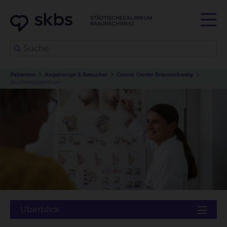
Patienten
Angehörige & Besucher
Cancer Center Braunschweig
Brustkrebszentrum