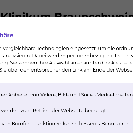
phäre
d vergleichbare Technologien eingesetzt, um die ordn
 zu analysieren. Dabei werden personenbezogene Daten ve
ung. Sie können Ihre Auswahl an erlaubten Cookies jede
und aller Behandlungspartner kann der
"OncoMap"
entn
n Sie über den entsprechenden Link am Ende der Websei
en kann, die auf bestimmte Krebsarten spezialisiert u
bnisse des Onkologischen Zentrums und seines Netzwe
er Anbieter von Video-, Bild- und Social-Media-Inhalten
iert.
 werden zum Betrieb der Webseite benötigt.
32
g von Komfort-Funktionen für ein besseres Benutzererle
Onkologische Fachpflegekräfte + 2 Breast