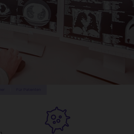
ner
Für Patienten
h