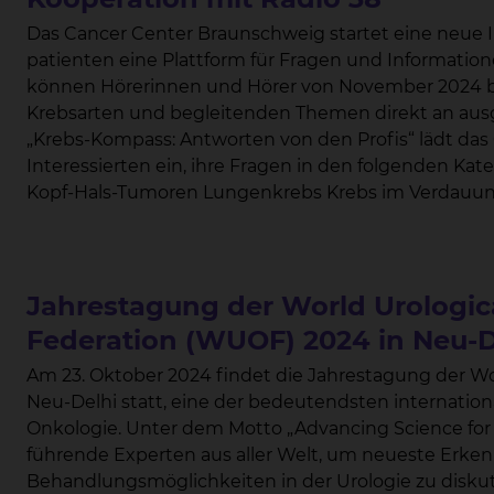
Das Cancer Center Braunschweig startet eine neue I
patienten eine Plattform für Fragen und Informationen zu bieten. In Zusammen
können Hörerinnen und Hörer von November 2024 bi
Krebsarten und begleitenden Themen direkt an ausgewählte Ex
„Krebs-Kompass: Antworten von den Profis“ lädt das
Interessierten ein, ihre Fragen in den folgenden Kat
Kopf-Hals-Tumoren Lungenkrebs Krebs im Verdauung
Bewegung und Ernährung während einer Krebserkra
einer Moderationsshow beantwortet, die auf Radio 38 ausgestrah
Patientinnen und Patienten die Möglichkeit, direkt
Informationen zu erhalten. Prof. Dr. Wolfgang Hoffmann, Sprecher des Cancer Centers
Jahrestagung der World Urologic
Braunschweig, betont die Bedeutung dieser Initiativ
Federation (WUOF) 2024 in Neu-D
wertvolle Brücke zwischen Patienten und Experten. Es ist uns wichtig, dass die Menschen die
Am 23. Oktober 2024 findet die Jahrestagung der World Urological Oncology Federation (WUOF) in
Informationen und Unterstützung erhalten, die sie 
Neu-Delhi statt, eine der bedeutendsten internatio
verstehen und aktiv mitgestalten zu können.“ Das C
Onkologie. Unter dem Motto „Advancing Science for Improving Patient Care“ versammeln sich
interdisziplinäres Zentrum, das alle onkologisch arb
führende Experten aus aller Welt, um neueste Erke
Dach vereint. Es wurde nach den Vorgaben der Deutschen Krebsgesellschaft gegründet und
Behandlungsmöglichkeiten in der Urologie zu diskutieren. Wir freuen uns besonders, 
zertifiziert. Mit 14 zertifizierten Organkrebszentren ist das Cancer Center Braunschweig ein von der