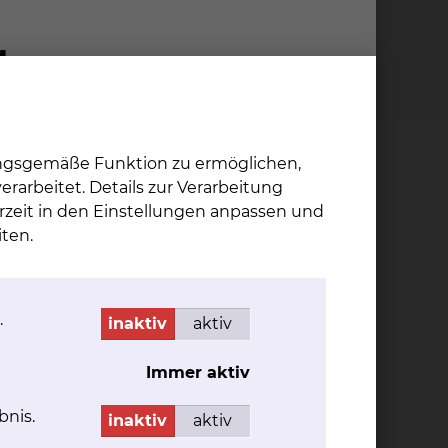
ungsgemäße Funktion zu ermöglichen,
rarbeitet. Details zur Verarbeitung
rzeit in den Einstellungen anpassen und
ommen werden. Dies ist eine Webseite, auf
ten.
nd von der Deutschen Krebsgesellschaft e. V.
rkes dargestellt und bewertet sowie
.
inaktiv
aktiv
Immer aktiv
3466
bnis.
inaktiv
aktiv
Patienten wurden in Tumorkonferenzen