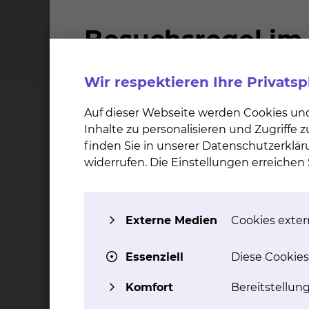
Wir respektieren Ihre Privats
Auf dieser Webseite werden Cookies un
Zahlen, Daten, Fakten
Inhalte zu personalisieren und Zugriffe
finden Sie in unserer Datenschutzerklär
Die Darstellung des Onkologischen Zentrums 
widerrufen. Die Einstellungen erreiche
der man nach medizinischen Einrichtungen such
zertifiziert sind.
In der Managementbewertung werden die Erge
Externe Medien
Cookies extern
geeignete Verbesserungsmaßnahmen identifiz
Essenziell
Diese Cookies
14
Komfort
Bereitstellun
DKG zertifizierte Zentren