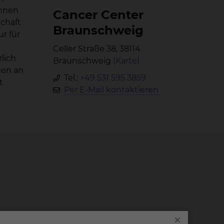
innen
Can­cer Cen­ter
chaft
Braun­schweig
r für
Celler Straße 38, 38114
lich
Braunschweig
(Karte)
gen an
Tel.:
+49 531 595 3859
t
Per E-Mail kontaktieren