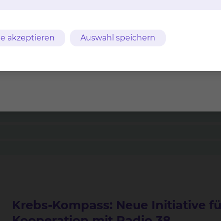
Care Nurses
e akzeptieren
Auswahl speichern
Krebs-Kompass: Neue Initiative f
Kooperation mit Radio 38