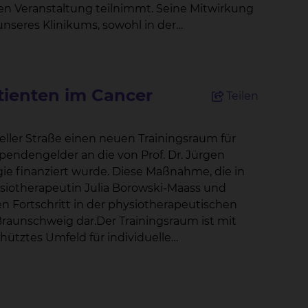
nseres Klinikums, sowohl in der
en wird ermöglicht. In zertifizierten
rd aktiv an den
nsvorteil und profitieren von höherer
aftlichen Fortschritte in der urologischen
eitliniengerechte
r abgestimmt, um die bestmögliche Behandlung
 beschäftigen. Diese Plattform
tienten im Cancer
ng Hoffmann weiter.
Teilen
 sich über aktuelle Entwicklungen
 koordinierende Aufgaben, um die
sorgungsqualität für unsere Patienten zu
u optimieren und Verbindungen zu
ller Straße einen neuen Trainingsraum für
ken herzustellen. Diese Initiative
gelder an die von Prof. Dr. Jürgen
t es, stets auf dem
 des Engagements des Cancer Centers, eine
rde. Diese Maßnahme, die in
eiben, um unseren Patienten die bestmögliche
n Austausch zwischen Betroffenen und
en Fortschritt in der physiotherapeutischen
aunschweig dar.Der Trainingsraum ist mit
ütztes Umfeld für individuelle
zifischen Bedürfnisse der Patienten
en“, erklärt Julia Borowski-Maass,