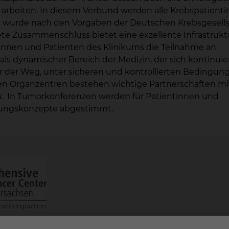
arbeiten. In diesem Verbund werden alle Krebspatient
Es wurde nach den Vorgaben der Deutschen Krebsgesells
ete Zusammenschluss bietet eine exzellente Infrastruktu
innen und Patienten des Klinikums die Teilnahme an
als dynamischer Bereich der Medizin, der sich kontinuier
er der Weg, unter sicheren und kontrollierten Bedingun
lnen Organzentren bestehen wichtige Partnerschaften mi
n. In Tumorkonferenzen werden für Patientinnen und
ndlungskonzepte abgestimmt.