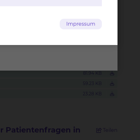
vorgestellt
Impressum
480.50 KB
184.01 KB
225.47 KB
88.12 KB
81.94 KB
59.23 KB
23.28 KB
ür Patientenfragen in
Teilen