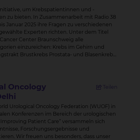
nitiative, um Krebspatientinnen und -
arbeit mit Radio 38
s Januar 2025 ihre Fragen zu verschiedenen
perten richten. Unter dem Titel
 Cancer Center Braunschweig alle
egorien einzureichen: Krebs im Gehirn und
strakt Brustkrebs Prostata- und Blasenkrebs
nkung Die eingereichten Fragen werden in
lt wird. Dies bietet den
 von Fachexperten Antworten und hilfreiche
al Oncology
Teilen
e: „Mit dem ‚Krebs-Kompass‘ schaffen wir eine
elhi
benötigen, um ihre Erkrankung besser zu
nalen Konferenzen im Bereich der urologischen
ancer Center Braunschweig ist ein
eitenden Kliniken und Institute unter einem
nntnisse, Forschungsergebnisse und
dass unser