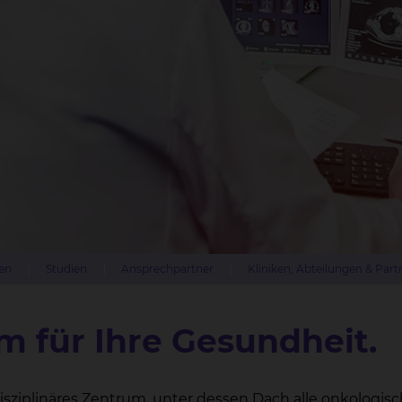
en
Studien
Ansprechpartner
Kliniken, Abteilungen & Part
m für Ihre Gesundheit.
isziplinäres Zentrum, unter dessen Dach alle onkologisc