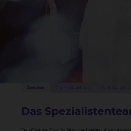
Überblick
Organkrebszentren
Tumorkonferenz
Das Spezialistentea
Das Cancer Center Braunschweig ist ein interd