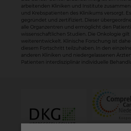
arbeitenden Kliniken und Institute zusammen 
und Krebspatienten des Klinikums versorgt. 
gegründet und zertifiziert. Dieser übergeordn
alle Organzentren und ermöglicht den Patient
wissenschaftlichen Studien. Die Onkologie gilt 
weiterentwickelt. Klinische Forschung ist dah
diesem Fortschritt teilzuhaben. In den einze
anderen Kliniken und niedergelassenen Ärzte
Patienten interdisziplinär individuelle Beha