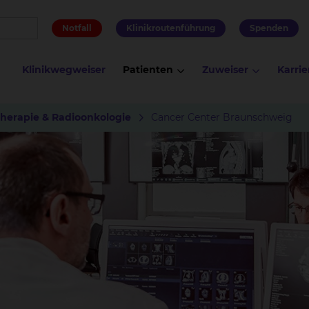
Notfall
Klinikroutenführung
Spenden
Klinikwegweiser
Patienten
Zuweiser
Karrie
therapie & Radioonkologie
Cancer Center Braunschweig