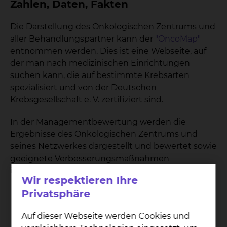
Zahlen, Daten, Fakten
Die Darstellung des Onkologischen Zentrums und
aller Behandlungspartner kann der
"OncoMap"
entnommen werden. Dies ist eine Webseite, auf
der man nach medizinischen Einrichtungen
suchen kann, die auf bestimmte Krebsarten
spezialisiert und von der Deutschen
Krebsgesellschaft e. V. zertifiziert sind.
In der Managementbewertung werden die
Ergebnisse des Onkologischen Zentrums und
seines Netzwerkes dargestellt und bewertet sowie
geeignete Verbesserungsmaßnahmen
identifiziert.
Wir respektieren Ihre
Privatsphäre
14
Auf dieser Webseite werden Cookies und
DKG zertifizierte Zentren