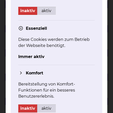
184.01 KB
PDF
inaktiv
aktiv
Managementbewertung 2024
225.47 KB
Essenziell
PDF
Managementbewertung 2023
Diese Cookies werden zum Betrieb
der Webseite benötigt.
88.12 KB
PDF
Immer aktiv
Managementbewertung 2022
Komfort
81.94 KB
PDF
Bereitstellung von Komfort-
Managementbewertung 2021
Funktionen für ein besseres
Benutzererlebnis.
59.23 KB
PDF
inaktiv
aktiv
Managementbewertung 2020