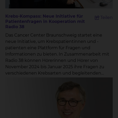
Krebs-Kompass: Neue Initiative für
Teilen
Patientenfragen in Kooperation mit
Radio 38
Das Cancer Center Braunschweig startet eine
neue Initiative, um Krebspatientinnen und -
patienten eine Plattform für Fragen und
Informationen zu bieten. In Zusammenarbeit mit
Radio 38 können Hörerinnen und Hörer von
November 2024 bis Januar 2025 ihre Fragen zu
verschiedenen Krebsarten und begleitenden
Themen direkt an ausgewählte Experten richten.
Unter dem Titel „Krebs-Kompass: Antworten von
den Profis“ lädt das Cancer Center Braunschweig
alle Interessierten ein, ihre Fragen in den
folgenden Kategorien einzureichen: Krebs im
Gehirn und Kopf-Hals-Tumoren Lungenkrebs
Krebs im Verdauungstrakt Brustkrebs Prostata-