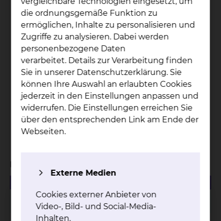
vergleichbare Technologien eingesetzt, um
die ordnungsgemäße Funktion zu
ermöglichen, Inhalte zu personalisieren und
32
Zugriffe zu analysieren. Dabei werden
personenbezogene Daten
Onkologische Fachpflegekräfte + 2 Breast Care
verarbeitet. Details zur Verarbeitung finden
Nurses
Sie in unserer Datenschutzerklärung. Sie
können Ihre Auswahl an erlaubten Cookies
jederzeit in den Einstellungen anpassen und
3466
widerrufen. Die Einstellungen erreichen Sie
über den entsprechenden Link am Ende der
Patienten wurden in Tumorkonferenzen
Webseiten.
vorgestellt
Managementbewertungen
Externe Medien
480.50 KB
PDF
Cookies externer Anbieter von
Managementbewertung 2025
Video-, Bild- und Social-Media-
Inhalten.