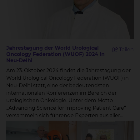
und Blasenkrebs Bewegung und Ernährung
während einer Krebserkrankung Die
eingereichten Fragen werden in einer
Moderationsshow beantwortet, die auf Radio 38
ausgestrahlt wird. Dies bietet den Patientinnen
und Patienten die Möglichkeit, direkt von
Jahrestagung der World Urological
Teilen
Fachexperten Antworten und hilfreiche
Oncology Federation (WUOF) 2024 in
Informationen zu erhalten. Prof. Dr. Wolfgang
Neu-Delhi
Hoffmann, Sprecher des Cancer Centers
Am 23. Oktober 2024 findet die Jahrestagung der
Braunschweig, betont die Bedeutung dieser
World Urological Oncology Federation (WUOF) in
Initiative: „Mit dem ‚Krebs-Kompass‘ schaffen wir
Neu-Delhi statt, eine der bedeutendsten
eine wertvolle Brücke zwischen Patienten und
internationalen Konferenzen im Bereich der
Experten. Es ist uns wichtig, dass die Menschen
urologischen Onkologie. Unter dem Motto
die Informationen und Unterstützung erhalten,
„Advancing Science for Improving Patient Care“
die sie benötigen, um ihre Erkrankung besser zu
versammeln sich führende Experten aus aller
verstehen und aktiv mitgestalten zu können.“ Das
Welt, um neueste Erkenntnisse,
Cancer Center Braunschweig ist ein
Forschungsergebnisse und
interdisziplinäres Zentrum, das alle onkologisch
Behandlungsmöglichkeiten in der Urologie zu