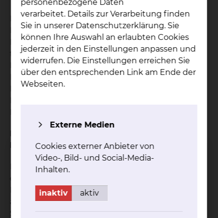
personenbezogene Daten
verarbeitet. Details zur Verarbeitung finden
Der Aufbau von Brustzentren führte zu einem
Sie in unserer Datenschutzerklärung. Sie
Bedarf der pflegerischen Spezialisierung im
können Ihre Auswahl an erlaubten Cookies
Bereich Brustkrebs. Als Mitglied des
jederzeit in den Einstellungen anpassen und
therapeutischen Teams begleitet die Breast Care
widerrufen. Die Einstellungen erreichen Sie
Nurse (BCN) Frauen mit Brustkrebs durch alle
über den entsprechenden Link am Ende der
Phasen der Erkrankung und bietet gezielte
Webseiten.
Beratung zum Umgang mit der Krankheit und
Informationen zu Strukturen und Inhalten der
Diagnostik und Therapie an.
Externe Medien
Beratung über den gesamten Behandlungsweg
hinweg
Cookies externer Anbieter von
Video-, Bild- und Social-Media-
Der persönliche Erstkontakt zur Breast Care Nurse
Inhalten.
entsteht in der Ambulanz des Brustzentrums. Die
Breast Care Nurse steht Ihnen vom Zeitpunkt der
inaktiv
aktiv
ärztlichen Diagnostik an zur Seite und begleitet
Sie auf dem weiteren Behandlungsweg.