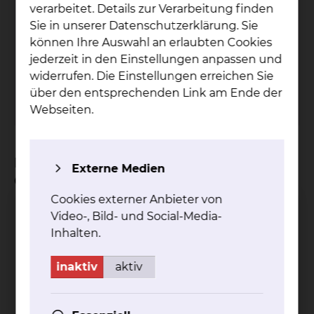
verarbeitet. Details zur Verarbeitung finden
Fichtengrund 1, 38126 Braunschweig
Sie in unserer Datenschutzerklärung. Sie
können Ihre Auswahl an erlaubten Cookies
Tel.:
+49 531 595 2260
jederzeit in den Einstellungen anpassen und
Fax: +49 531 595 2656
widerrufen. Die Einstellungen erreichen Sie
Per E-Mail kontaktieren
über den entsprechenden Link am Ende der
mehr
Webseiten.
Bei welchen Krankheitsbildern ist die
Externe Medien
Operation geeignet?
Cookies externer Anbieter von
bei Schluck- und Atembeschwerden oder
Video-, Bild- und Social-Media-
Druckgefühl im Hals (Einengung anderer
Inhalten.
Organe)
bei kalten Knoten, bei denen Bösartigkeit
inaktiv
aktiv
nicht ausgeschlossen werden kann
bei Verdacht auf eine bösartige Erkrankung
oder einem nachgewiesenen