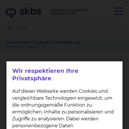
Klinikwegweiser
Allgemein- & Viszeralchirurgie
Schilddrüsen-Operationen
Schilddrüsen-Operationen
Wir respektieren Ihre
Privatsphäre
Auf dieser Webseite werden Cookies und
vergleichbare Technologien eingesetzt, um
die ordnungsgemäße Funktion zu
ermöglichen, Inhalte zu personalisieren und
All­ge­mein- &
Zugriffe zu analysieren. Dabei werden
personenbezogene Daten
Vis­zer­al­chir­ur­gie