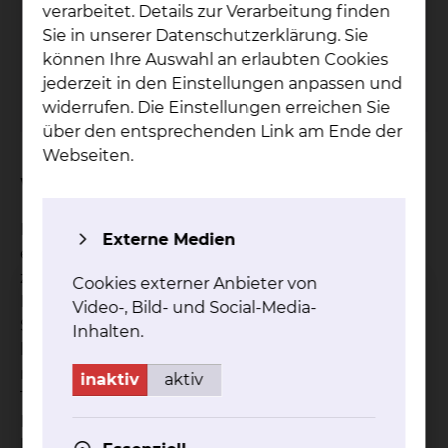
verarbeitet. Details zur Verarbeitung finden
Fichtengrund 1, 38126 Braunschweig
Sie in unserer Datenschutzerklärung. Sie
Tel.:
+49 531 595 2381
können Ihre Auswahl an erlaubten Cookies
Fax: +49 531 535 2655
jederzeit in den Einstellungen anpassen und
Per E-Mail kontaktieren
widerrufen. Die Einstellungen erreichen Sie
über den entsprechenden Link am Ende der
Webseiten.
Worum geht es bei der Studie?
Die rheumatoide Arthritis ist eine chronisch-
Externe Medien
entzündliche Gelenkerkrankung, die unbehandelt
zu dauerhaften Schäden und
Cookies externer Anbieter von
Funktionseinschränkungen führen kann. Diese
Video-, Bild- und Social-Media-
Studie untersucht im Behandlungsalltag, wie
Inhalten.
lange Patientinnen und Patienten ihre Therapie
mit Upadacitinib im Vergleich zu herkömmlichen
inaktiv
aktiv
TNF-Hemmern über einen Zeitraum von 24
Monaten beibehalten. Ziel ist es zu prüfen, wie
beständig und effektiv diese modernen