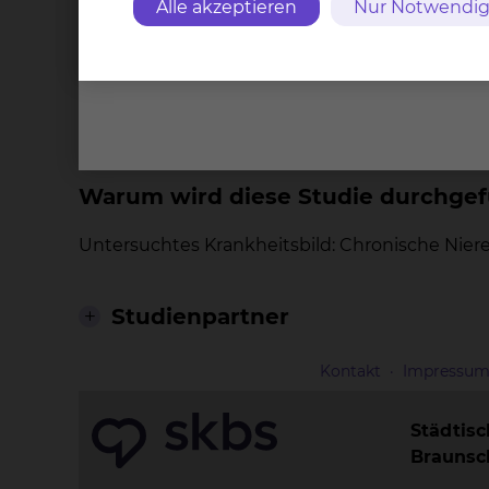
Phase III Studie
Alle akzeptieren
Nur Notwendig
Was sind die wichtigsten Merkmale
Interventionell
Warum wird diese Studie durchgef
Untersuchtes Krankheitsbild: Chronische Nie
Studienpartner
Kontakt
Impressu
Städtis
Brauns