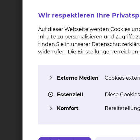
Vicadrostat in Kombination mit dem bereits zu
Nieren- und Herzerkrankungen weiter senken ka
Wir respektieren Ihre Privats
Kombination zusätzliche gesundheitliche Vorte
Auf dieser Webseite werden Cookies un
Inhalte zu personalisieren und Zugriffe
Eignungskriterien:
finden Sie in unserer Datenschutzerklär
Die genauen Ein- und Ausschlusskriterien kön
widerrufen. Die Einstellungen erreiche
Würzburg einsehen. Alternativ können Sie sich
Nephrologie, Rheumatologie und Blutreinigun
wenden.
Externe Medien
Cookies extern
Wie ist der Status der Studie?
Essenziell
Diese Cookies
Rekrutierung begonnen
Komfort
Bereitstellun
In welcher Phase befindet sich die