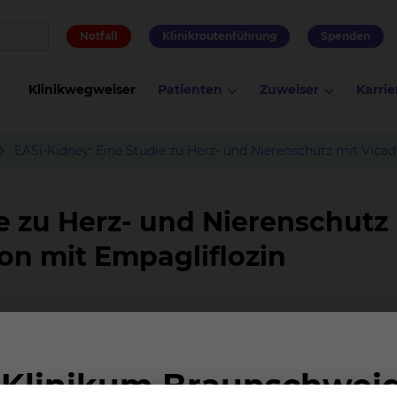
Notfall
Klinikroutenführung
Spenden
Klinikwegweiser
Patienten
Zuweiser
Karrie
EASi-Kidney: Eine Studie zu Herz- und Nierenschutz mit Vica
e zu Herz- und Nierenschutz 
on mit Empagliflozin
CKD) haben ein erhöhtes Risiko für Nierenversagen und
edikamente wie SGLT-2-Inhibitoren bereits Schutz biet
Die EASi-KIDNEY-Studie untersucht, ob das neue Medika