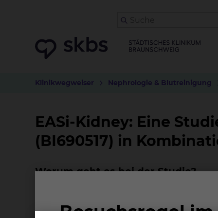
Klinikwegweiser
Nephrologie & Blutreinigung
EASi-Kidney: Eine Studi
(BI690517) in Kombinati
Worum geht es bei der Studie?
Patienten mit chronischer Nierenerkrankung (
Kreislauf-Erkrankungen. Obwohl bestehende M
bleibt ein erhebliches Restrisiko bestehen. 