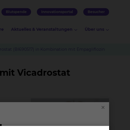
Blutspende
Innovationsportal
Besucher
re
Aktuelles & Veranstaltungen
Über uns
drostat (BI690517) in Kombination mit Empagliflozin
mit Vicadrostat
 Herz-
en,
ment