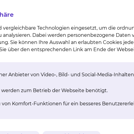
gelassenen Wirkstoff Empagliflozin das Fortschreiten v
nn. Ziel der weltweiten Studie ist es nachzuweisen, o
phäre
ile für nierenkranke Menschen bietet.
d vergleichbare Technologien eingesetzt, um die ordn
 zu analysieren. Dabei werden personenbezogene Daten ve
ung. Sie können Ihre Auswahl an erlaubten Cookies jede
nen Sie auf der Website der Studienzentrale des Unikli
n Sie über den entsprechenden Link am Ende der Websei
 auch direkt an das Team des Studienzentrums der Klini
gsverfahren des Städtischen Klinikums Braunschweig
er Anbieter von Video-, Bild- und Social-Media-Inhalten
 werden zum Betrieb der Webseite benötigt.
g von Komfort-Funktionen für ein besseres Benutzererle
 Studie?