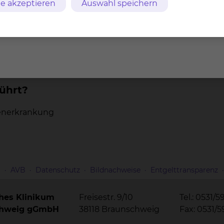
e akzeptieren
Auswahl speichern
 der Studie?
ührt?
renerkrankung
m
AVB
Datenschutz
Bildnachweise
Entgelttransparenz
ches Klinikum
Freisestr. 9/10
Tel.: 0531/5
chweig gGmbH
38118 Braunschweig
Fax: 0531/5