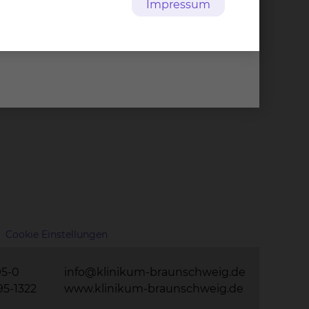
Impressum
Cookie Einstellungen
95-0
info@klinikum-braunschweig.de
95-1322
www.klinikum-braunschweig.de