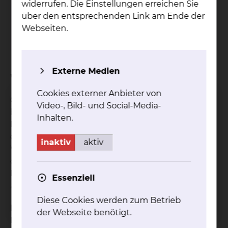
widerrufen. Die Einstellungen erreichen Sie
Tel.:
+49 531 595 2381
über den entsprechenden Link am Ende der
Fax: +49 531 535 2655
Webseiten.
Per E-Mail kontaktieren
Externe Medien
Worum geht es bei der Studie?
Cookies externer Anbieter von
Cefiderocol ist ein Reserveantibiotikum, das bei
Video-, Bild- und Social-Media-
begrenzten Behandlungsmöglichkeiten gegen
Inhalten.
Infektionen mit multiresistenten Keimen
eingesetzt wird. Diese Studie untersucht, wie der
inaktiv
aktiv
Wirkstoffspiegel im Blut durch eine Dialyse mit
dem GENIUS-System beeinflusst wird, um die
Dosierung für betroffene Patient:innen zukünftig
Essenziell
zu optimieren.
Diese Cookies werden zum Betrieb
Eignungskriterien:
der Webseite benötigt.
Die genauen Ein- und Ausschlusskriterien können