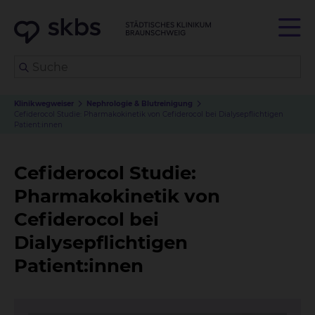
Klinikwegweiser
Nephrologie & Blutreinigung
Cefiderocol Studie: Pharmakokinetik von Cefiderocol bei Dialysepflichtigen
Patient:innen
Cefiderocol Studie:
Pharmakokinetik von
Cefiderocol bei
Dialysepflichtigen
Patient:innen