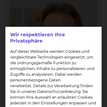
Wir respektieren Ihre
Privatsphäre
Auf dieser Webseite werden Cookies und
vergleichbare Technologien eingesetzt, um
die ordnungsgemäße Funktion zu
ermöglichen, Inhalte zu personalisieren und
Zugriffe zu analysieren. Dabei werden
personenbezogene Daten
verarbeitet. Details zur Verarbeitung finden
Sie in unserer Datenschutzerklärung. Sie
Prof. Dr. med. Jan T. Kiel­stein
können Ihre Auswahl an erlaubten Cookies
jederzeit in den Einstellungen anpassen und
Fichtengrund 1, 38126 Braunschweig