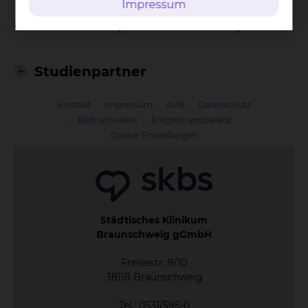
Impressum
Untersuchte Therapie: Antibiose bei Dialyse
Studienpartner
Kontakt
Impressum
AVB
Datenschutz
Bildnachweise
Entgelttransparenz
Cookie Einstellungen
Städtisches Klinikum
Braunschweig gGmbH
Freisestr. 9/10
38118 Braunschweig
Tel.: 0531/595-0