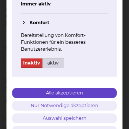
Sie vom Team des Studienzentrums der Klinik für
Immer aktiv
Nephrologie, Rheumatologie und
Blutreinigungsverfahren des Städtischen
Komfort
Klinikums Braunschweig erfahren.
Bereitstellung von Komfort-
Funktionen für ein besseres
Wie ist der Status der Studie?
Benutzererlebnis.
aktiv
inaktiv
aktiv
In welcher Phase befindet sich die
Studie?
Alle akzeptieren
Phase IV Studie
Nur Notwendige akzeptieren
Auswahl speichern
Warum wird diese Studie
durchgeführt?