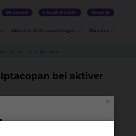
Blutspende
Innovationsportal
Besucher
re
Aktuelles & Veranstaltungen
Über uns
 bei aktiver Lupus-Nephritis
 Iptacopan bei aktiver
us