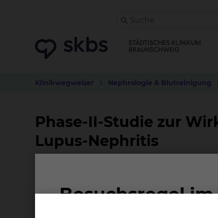
Klinikwegweiser
Nephrologie & Blutreinigung
Phase-II-Studie zur Wir
Lupus-Nephritis
Worum geht es bei der Studie?
Die Lupus-Nephritis ist eine der häufigsten
erythematodes. Um die Behandlung dieser Kran
Wirksamkeit, Sicherheit und Verträglichkeit 