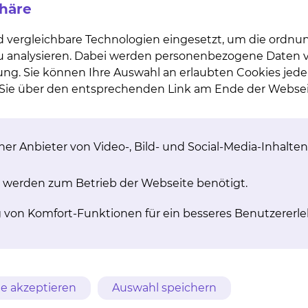
phäre
d vergleichbare Technologien eingesetzt, um die ordn
 zu analysieren. Dabei werden personenbezogene Daten ve
ung. Sie können Ihre Auswahl an erlaubten Cookies jede
en Sie auf der Website des Sponsors einsehen. Alternat
n Sie über den entsprechenden Link am Ende der Websei
zentrums der Klinik für Nephrologie, Rheumatologie u
nikums Braunschweig wenden.
er Anbieter von Video-, Bild- und Social-Media-Inhalten
 werden zum Betrieb der Webseite benötigt.
g von Komfort-Funktionen für ein besseres Benutzererle
lt?
e akzeptieren
Auswahl speichern
 Studie?