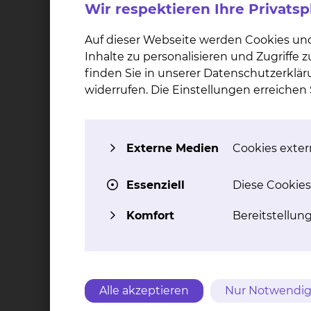
Wir respektieren Ihre Privats
untersucht.
Auf dieser Webseite werden Cookies un
Inhalte zu personalisieren und Zugriffe
Eignungskriterien:
finden Sie in unserer Datenschutzerklär
Die genauen Ein- und Ausschlusskriterien könn
widerrufen. Die Einstellungen erreiche
können Sie sich auch an das Team des Studien
Blutreinigungsverfahren des Städtischen Kli
Externe Medien
Cookies extern
Wie ist der Status der Studie?
Essenziell
Diese Cookies
Rekrutierung begonnen
Komfort
Bereitstellun
Welche Studienform wurde gewäh
Multi-Center-Studie
Alle akzeptieren
Nur Notwendig
In welcher Phase befindet sich die