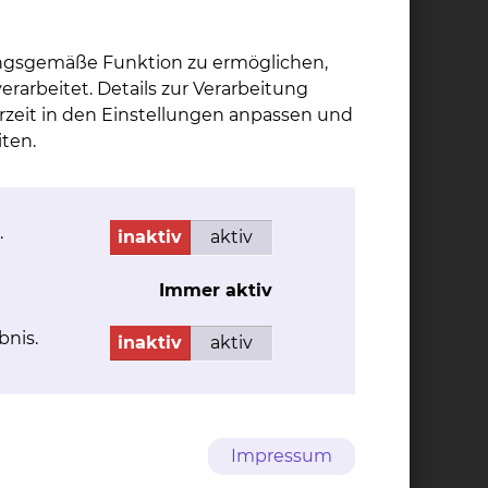
ungsgemäße Funktion zu ermöglichen,
rarbeitet. Details zur Verarbeitung
rzeit in den Einstellungen anpassen und
iv
ten.
nd
Kat­ja Schmitt-Bie­da
.
inaktiv
aktiv
Fichtengrund 1, 38126
Braunschweig
Immer aktiv
Tel.:
+49 531 595 2381
bnis.
Fax: +49 531 595 2655
inaktiv
aktiv
Per E-Mail kontaktieren
Impressum