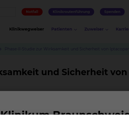
Notfall
Klinikroutenführung
Spenden
Klinikwegweiser
Patienten
Zuweiser
Karrie
Phase-II-Studie zur Wirksamkeit und Sicherheit von Iptacopan
ksamkeit und Sicherheit von
 schwerwiegenden Manifestationen des systemischen Lup
kheit zu verbessern, werden in dieser Studie die
von Iptacopan (LNP023) ergänzend zur Standardtherapie