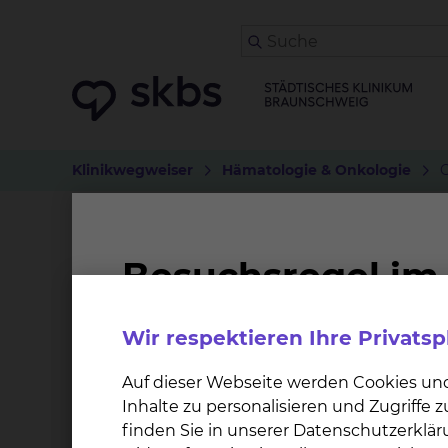
Klinikwegweiser
Hämatologie & Onkologie
GMALL-EVOLVE
Worum geht es bei der Studie?
Wir respektieren Ihre Privats
Eine multizentrische, randomisierte Studie be
Leukämie um die Effektivität von Ponatinib u
Auf dieser Webseite werden Cookies un
allogene Stammzelltransplantation (SZT) geg
Inhalte zu personalisieren und Zugriffe
ansprechenden Patienten zu vergleichen und 
finden Sie in unserer Datenschutzerklär