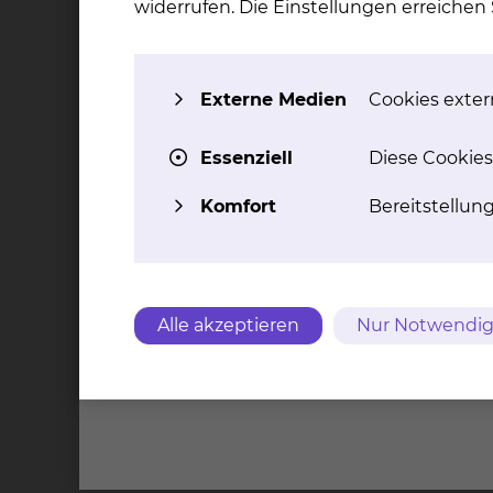
widerrufen. Die Einstellungen erreiche
Wie ist der Status der Studie?
Externe Medien
Cookies extern
aktiv
Essenziell
Diese Cookies
Welche Studienform wurde gewäh
Komfort
Bereitstellun
Multi-Center-Studie
In welcher Phase befindet sich die
Alle akzeptieren
Nur Notwendig
Phase II Studie
Was sind die wichtigsten Merkmale
randomisiert