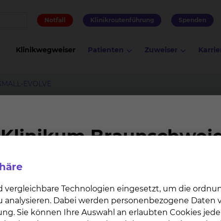
Notfall
Klinikroutenführung
Spenden
Klinikwegweiser
Patienten
Zuweiser
Karrie
GMALL-EVOLVE
phäre
i Erwachsenen mit neu diagnostizierter Philadelphia C
nd Imatinib in Kombination mit wenig intensiver Chemot
d vergleichbare Technologien eingesetzt, um die ordn
en die Therapie mit einem TKI in Kombination mit Bli
 zu analysieren. Dabei werden personenbezogene Daten ve
um die Gabe von Blinatumomab vor SZT bei suboptimal
ung. Sie können Ihre Auswahl an erlaubten Cookies jede