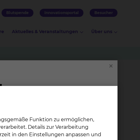
Blutspende
Innovationsportal
Besucher
re
Aktuelles & Veranstaltungen
Über uns
hromosom positiver akuter lymphatischer
herapie zu vergleichen, um die folgende
ungsgemäße Funktion zu ermöglichen,
natumomab und Chemotherapie in optimal
rarbeitet. Details zur Verarbeitung
 ansprechenden Patienten zu vergleichen.
rzeit in den Einstellungen anpassen und